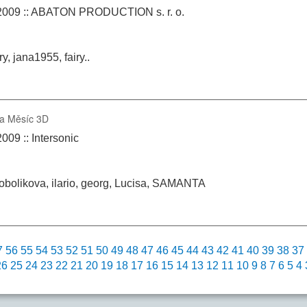
.2009 :: ABATON PRODUCTION s. r. o.
ry, jana1955, fairy..
na Měsíc 3D
009 :: Intersonic
obolikova, ilario, georg, Lucisa, SAMANTA
7
56
55
54
53
52
51
50
49
48
47
46
45
44
43
42
41
40
39
38
37
26
25
24
23
22
21
20
19
18
17
16
15
14
13
12
11
10
9
8
7
6
5
4