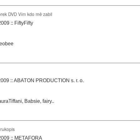
orek DVD Vím kdo mě zabil
09 :: FiftyFifty
eobee
.2009 :: ABATON PRODUCTION s. r. o.
uraTiffani, Babsie, fairy..
 rukopis
.2009 :: METAFORA