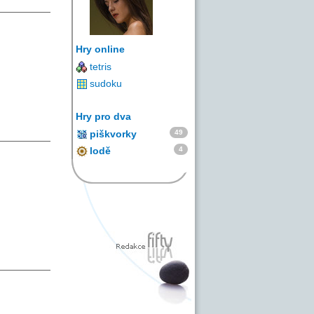
Hry online
tetris
sudoku
Hry pro dva
49
piškvorky
4
lodě