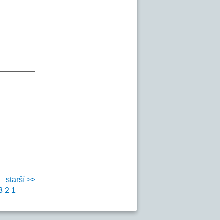
starší >>
3
2
1