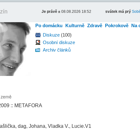
zín
Je právě ±
08.08.2026 18:52
svátek má prý
Sobě
Po domácku
Kulturně
Zdravě
Pokrokově
Na 
Diskuze
(100)
Osobní diskuze
Archiv článků
i země
.2009 :: METAFORA
šlička, dag, Johana, Vladka V., Lucie.V1