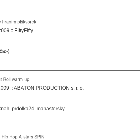
e hraním piškvorek
09 :: FiftyFifty
ča:-)
it Roll warm-up
.2009 :: ABATON PRODUCTION s. r. o.
nah, prdolka24, manastersky
 Hip Hop Allstars SPIN