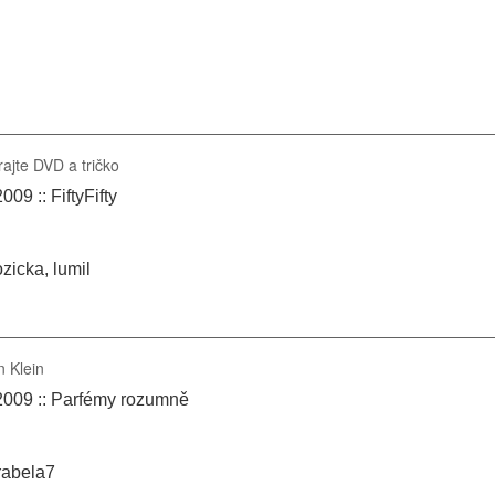
rajte DVD a tričko
09 :: FiftyFifty
zicka, lumil
n Klein
2009 :: Parfémy rozumně
abela7