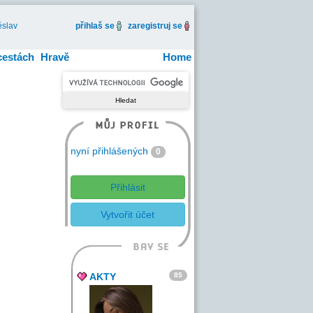
slav
přihlaš se
zaregistruj se
cestách
Hravě
Home
nyní přihlášených
0
Přihlásit
Vytvořit účet
85
AKTY