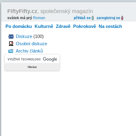
FiftyFifty.cz
, společenský magazín
svátek má prý
Roman
přihlaš se
zaregistruj se
Po domácku
Kulturně
Zdravě
Pokrokově
Na cestách
Hravě
Diskuze
(100)
Osobní diskuze
Archiv článků