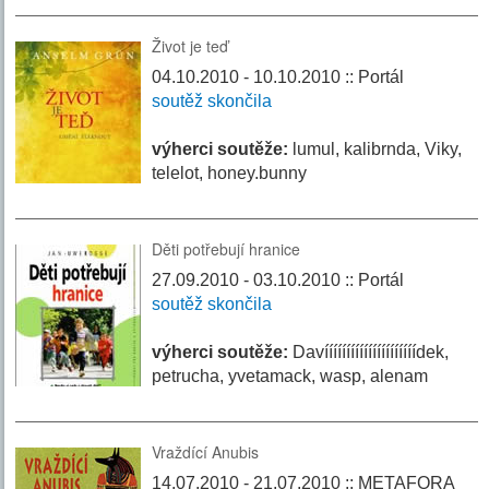
Život je teď
04.10.2010 - 10.10.2010 :: Portál
soutěž skončila
výherci soutěže:
lumul, kalibrnda, Viky,
telelot, honey.bunny
Děti potřebují hranice
27.09.2010 - 03.10.2010 :: Portál
soutěž skončila
výherci soutěže:
Davííííííííííííííííííííídek,
petrucha, yvetamack, wasp, alenam
Vraždící Anubis
14.07.2010 - 21.07.2010 :: METAFORA