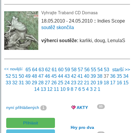
Vyhrajte Traband CD Domasa
18.05.2010 - 24.05.2010 :: Indies Scope
soutěž skončila
výherci soutěže:
karliki, doug, LenulaS
<< novější
65
64
63
62
61
60
59
58
57
56
55
54
53
starší >>
52
51
50
49
48
47
46
45
44
43
42
41
40
39
38
37
36
35
34
33
32
31
30
29
28
27
26
25
24
23
22
21
20
19
18
17
16
15
14
13
12
11
10
9
8
7
6
5
4
3
2
1
85
nyní přihlášených
AKTY
1
Přihlásit
Hry pro dva