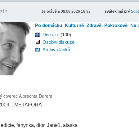
zín
Je právě ±
08.08.2026 18:32
svátek má prý
Sobě
Po domácku
Kulturně
Zdravě
Pokrokově
Na 
Diskuze
(100)
Osobní diskuze
Archiv článků
ý čtverec Albrechta Dürera
.2009 :: METAFORA
edicie, fanynka, dior, Jane1, alaska