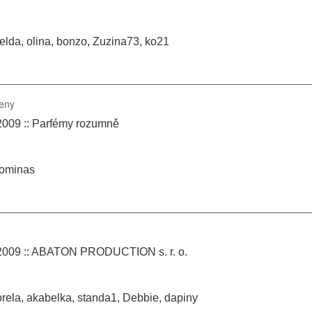
lda, olina, bonzo, Zuzina73, ko21
ženy
2009 :: Parfémy rozumně
ominas
.2009 :: ABATON PRODUCTION s. r. o.
rela, akabelka, standa1, Debbie, dapiny