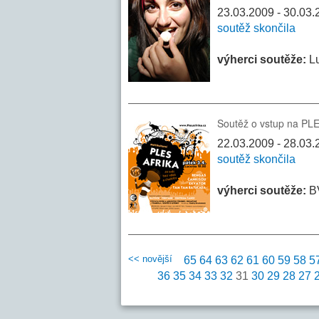
23.03.2009 - 30.03.
soutěž skončila
výherci soutěže:
Lu
Soutěž o vstup na PL
22.03.2009 - 28.03.
soutěž skončila
výherci soutěže:
BV
<< novější
65
64
63
62
61
60
59
58
5
36
35
34
33
32
31
30
29
28
27