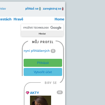
slav
přihlaš se
zaregistruj se
cestách
Hravě
Home
nyní přihlášených
0
Přihlásit
Vytvořit účet
85
AKTY