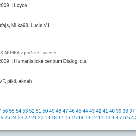
2009 :: Loyca
fajs, Milka98, Lucie.V1
ES AFRIKA v pražské Lucerně
2009 :: Humanistické centrum Dialog, o.s.
F, pikli, aknah
7
56
55
54
53
52
51
50
49
48
47
46
45
44
43
42
41
40
39
38
37
26
25
24
23
22
21
20
19
18
17
16
15
14
13
12
11
10
9
8
7
6
5
4