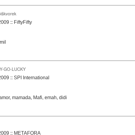
iškvorek
09 :: FiftyFifty
mil
PPY-GO-LUCKY
009 :: SPI International
mor, mamada, Mafi, emah, didi
.2009 :: METAFORA