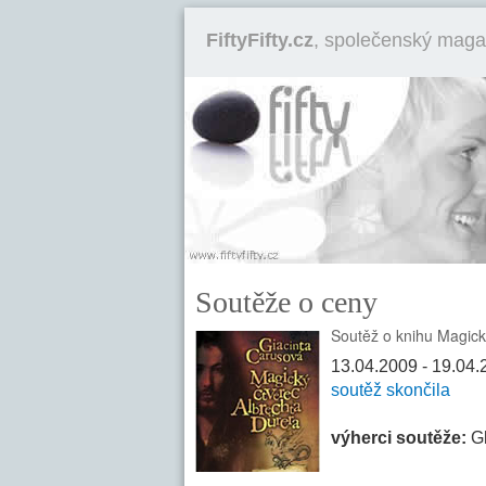
FiftyFifty.cz
, společenský maga
Soutěže o ceny
Soutěž o knihu Magick
13.04.2009 - 19.04
soutěž skončila
výherci soutěže:
Gl