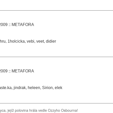
.2009 :: METAFORA
hru, 1holcicka, vebi, veet, didier
.2009 :: METAFORA
ste.ka, jindrak, heleen, Sirion, elek
oyca, jejíž polovina hrála vedle Ozzyho Osbourna!