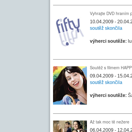
Vyhrajte DVD hraním p
10.04.2009 - 20.04.20
soutěž skončila
výherci soutěže:
lu
Soutěž s filmem HA
09.04.2009 - 15.04.2
soutěž skončila
výherci soutěže:
Ša
Až tak moc tě nežere
06.04.2009 - 12.04