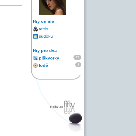
Hry online
tetris
sudoku
Hry pro dva
49
piškvorky
4
lodě