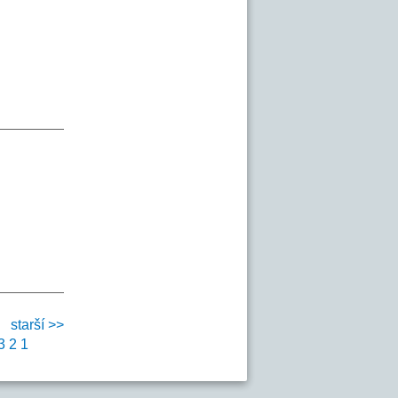
starší >>
3
2
1