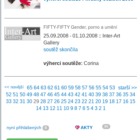
FIFTY-FIFTY Gender, porno a umění
25.09.2008 - 01.10.2008 :: Inter-Art
Gallery
soutěž skončila
výherci soutěže:
Corina
<< novější
65
64
63
62
61
60
59
58
57
56
55
54
53
starší >>
52
51
50
49
48
47
46
45
44
43
42
41
40
39
38
37
36
35
34
33
32
31
30
29
28
27
26
25
24
23
22
21
20
19
18
17
16
15
14
13
12
11
10
9
8
7
6
5
4
3
2
1
85
nyní přihlášených
AKTY
0