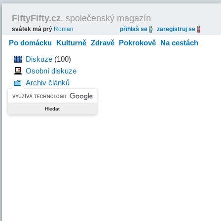
FiftyFifty.cz
, společenský magazín
svátek má prý
Roman
přihlaš se
zaregistruj se
Po domácku
Kulturně
Zdravě
Pokrokově
Na cestách
Hravě
Diskuze
(100)
Osobní diskuze
Archiv článků