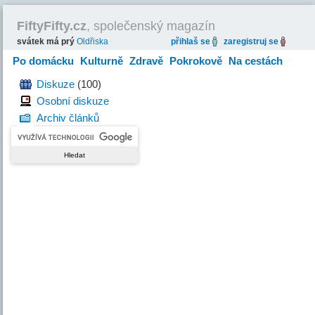
FiftyFifty.cz
, společenský magazín
svátek má prý
Oldřiska
přihlaš se
zaregistruj se
Po domácku
Kulturně
Zdravě
Pokrokově
Na cestách
Hravě
Diskuze
(100)
Osobní diskuze
Archiv článků