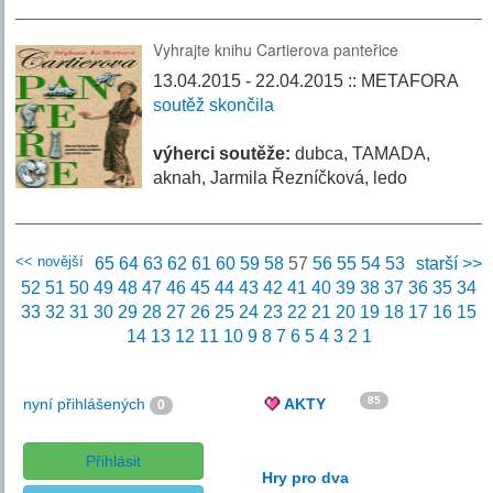
Vyhrajte knihu Cartierova panteřice
13.04.2015 - 22.04.2015 :: METAFORA
soutěž skončila
výherci soutěže:
dubca, TAMADA,
aknah, Jarmila Řezníčková, ledo
<< novější
65
64
63
62
61
60
59
58
57
56
55
54
53
starší >>
52
51
50
49
48
47
46
45
44
43
42
41
40
39
38
37
36
35
34
33
32
31
30
29
28
27
26
25
24
23
22
21
20
19
18
17
16
15
14
13
12
11
10
9
8
7
6
5
4
3
2
1
85
nyní přihlášených
AKTY
0
Přihlásit
Hry pro dva