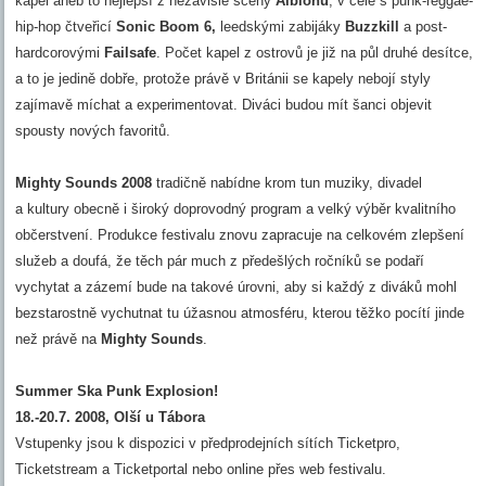
kapel aneb to nejlepší z nezávislé scény
Albionu
, v čele s punk-reggae-
hip-hop čtveřicí
Sonic Boom 6,
leedskými zabijáky
Buzzkill
a post-
hardcorovými
Failsafe
. Počet kapel z ostrovů je již na půl druhé desítce,
a to je jedině dobře, protože právě v Británii se kapely nebojí styly
zajímavě míchat a experimentovat. Diváci budou mít šanci objevit
spousty nových favoritů.
Mighty Sounds 2008
tradičně nabídne krom tun muziky, divadel
a kultury obecně i široký doprovodný program a velký výběr kvalitního
občerstvení. Produkce festivalu znovu zapracuje na celkovém zlepšení
služeb a doufá, že těch pár much z předešlých ročníků se podaří
vychytat a zázemí bude na takové úrovni, aby si každý z diváků mohl
bezstarostně vychutnat tu úžasnou atmosféru, kterou těžko pocítí jinde
než právě na
Mighty Sounds
.
Summer Ska Punk Explosion!
18.-20.7. 2008, Olší u Tábora
Vstupenky jsou k dispozici v předprodejních sítích Ticketpro,
Ticketstream a Ticketportal nebo online přes web festivalu.