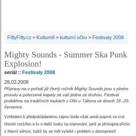
FiftyFifty.cz
>
Kulturně
>
kulturní očko
>
Festivaly 2008
Mighty Sounds - Summer Ska Punk
Explosion!
seriál ::
Festivaly 2008
28.02.2008
Přípravy na v pořadí již čtvrtý ročník Mighty Sounds jsou v plném
proudu a potvrzené kapely se valí jedna za druhou. Festival
proběhne na tradičních loukách v Olší u Tábora ve dnech 18.-20.
července.
Vzhledem k předpokládanému zájmu bude však areál poprvé ve své
historii rozšířen a to o další louku na stanování, jenž je přístupná přímo
z hlavní silnice, tudíž by se měl vyřešit i problém s dostupností