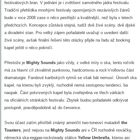
festivalových bran. V jednání je i zvětšení samotného jádra festivalu.
Tradiční přehlídka mnohými festivaly opomíjených nezávislých žánrů
bude v roce 2008 zase o něco pestřejší a kvalitnější, než byla v letech
předchozích. Koncepce zůstává stejná, tudíž dvě živé scény, dvě djské
a divadelní stan. Pro velký zájem pořadatelé uvažují o uvedení další
živé scény, avšak finální řešení této otázky přijde na řadu až booking
kapel ještě o něco pokročí.
Přestože je
Mighty Sounds
jako vždy, z velké míry o ska, tento ročník
má za hlavní cíl zkvalitnit punkovou, hardcorovou a rock’n’rollovou část
dramaturgie. Fandové karibských rytmů se však bát nemusí. Úroveň ska
kapel, na kterou byli zvyklý, rozhodně nemá sestupnou tendenci, ba
naopak. Část potvrzených kapel byla zveřejněna ve třech várkách
na oficiálních stránkách festivalu. Zbytek budou pořadatelé odkrývat
postupně, pravděpodobně až do července.
Svou účast zatím přislíbili známý američtí two-toneoví matadoři
the
Toasters
, jenž nejsou na
Mighty Sounds
ani v ČR rozhodně nováčky,
německá ska-reggae-rocksteady stálice
Yellow Umbrella
, kterou asi