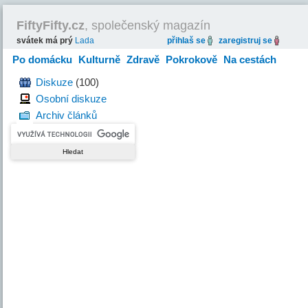
FiftyFifty.cz
, společenský magazín
svátek má prý
Lada
přihlaš se
zaregistruj se
Po domácku
Kulturně
Zdravě
Pokrokově
Na cestách
Hravě
Diskuze
(100)
Osobní diskuze
Archiv článků