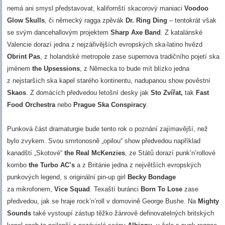
nemá ani smysl představovat, kalifornští skacorový maniaci
Voodoo
Glow Skulls
, či německý ragga zpěvák
Dr. Ring Ding
– tentokrát však
se svým dancehallovým projektem
Sharp Axe Band
. Z katalánské
Valencie dorazí jedna z nejzářivějších evropských ska-latino hvězd
Obrint Pas
, z holandské metropole zase supernova tradičního pojetí ska
jménem
the Upsessions
, z Německa to bude mít blízko jedna
z nejstarších ska kapel starého kontinentu, nadupanou show pověstní
Skaos
. Z domácích předvedou letošní desky jak
Sto Zvířat,
tak
Fast
Food Orchestra
nebo
Prague Ska Conspiracy
.
Punková část dramaturgie bude tento rok o poznání zajímavější, než
bylo zvykem. Svou smrtonosně „opilou“ show předvedou například
kanadští „Skotové“
the Real McKenzies
, ze Států dorazí punk’n’rollové
kombo
the Turbo AC’s
a z Británie jedna z největších evropských
punkových legend, s originální pin-up girl
Becky Bondage
za mikrofonem,
Vice Squad
. Texaští buránci
Born To Lose
zase
předvedou, jak se hraje rock’n’roll v domovině George Bushe. Na
Mighty
Sounds
také vystoupí zástup těžko žánrově definovatelných britských