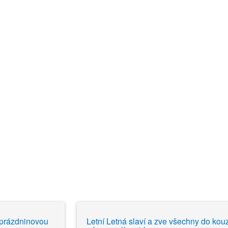
 prázdninovou
Letní Letná slaví a zve všechny do kou