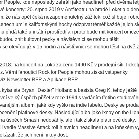
 for People, kde naposledy zahráli jako headlineři před dvěma let
vé koncerty: 20. srpna 2019 v Amfiteatru na hradě Loket a o den
om, že nás opět čeká nezapomenutelný zážitek, což slibuje i ob
rtech umí s kalifornskými hochy odzpívat téměř každé jejich sl
mu přidá také unikátní prostředí a i proto bude mít koncert omez
 budou znít kultovní pecky a návštěvníci se mohou těšit
se otevřou již v 15 hodin a návštěvníci se mohou těšit na dvě 
018: na koncert na Lokti za cenu 1490 Kč v prodejní síti Ticket
z. Věrní fanoušci Rock for People mohou získat vstupenky
viz Newsletter RFP a Aplikace RFP.
et kytarista Bryan "Dexter" Holland a basista Greg K, tehdy ještě
ní velký úspěch přišel v roce 1994 s vydáním třetího studiovéh
vanějším albem, jaké kdy vyšlo na indie labelu. Desky se proda
ocenění platinové desky. Následující alba jako Ixnay on the Ho
na úspěch Smash nedosáhly, ale i tak získala platinové desky.
li vedle Massive Attack roli hlavních headlinerů a na loňském
kázali, že jich není nikdy dost.