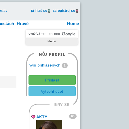
slav
přihlaš se
zaregistruj se
cestách
Hravě
Home
nyní přihlášených
1
Přihlásit
Vytvořit účet
85
AKTY