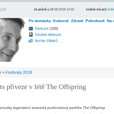
zín
Je právě ±
08.08.2026 14:32
svátek má prý
Sobě
Po domácku
Kulturně
Zdravě
Pokrokově
Na 
Diskuze
(100)
Osobní diskuze
Archiv článků
o
>
Festivaly 2019
s přiveze v létě The Offspring
 fanoušky legendární americká punkrocková partička The Offspring.