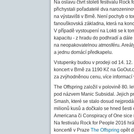
Na oslavu čtvrt století festivalu Rock
přichystali pořadatelé dva narozenino
na výstavišti v Brně. Není pochyb o t
fanouškovská základna, která na konce
V případě vystoupení na Lokti se k to
kapacitu - z hradu do podhradí a dále
na neopakovatelnou atmosféru. Areály 
a jednu domácí předkapelu.
Vstupenky budou v prodeji od 14. 12. 2
koncert v Brně za 1190 Kč na GoOut.c
za zvýhodněnou cenu, více informací 
The Offspring založil v polovině 80. l
pod názvem Manic Subsidal. Jejich prv
Smash, které se stalo dosud nejprodá
milionů kusů a dočkalo se hned šesti 
Americana či Conspiracy of One sice 
Na festivalu Rock for People 2016 hrá
koncertě v Praze
The Offspring
opět do