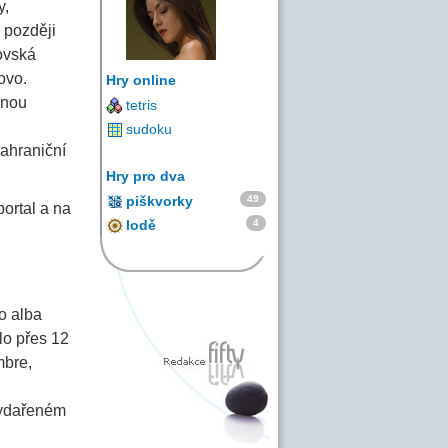
y,
 později
rovská
ovo.
Hry online
enou
tetris
sudoku
zahraniční
Hry pro dva
49
piškvorky
portal a na
4
lodě
o alba
lo přes 12
mbre,
 vydařeném