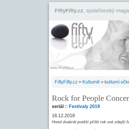
FiftyFifty.cz
, společenský maga
FiftyFifty.cz
>
Kulturně
>
kulturní očk
Rock for People Concert
seriál ::
Festivaly 2019
16.12.2018
Hned dvakrát potěší příští rok své zdejší