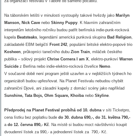
za organizací festivalů v Táboře od samého počátku.
Na táborském letišti v minulosti vystoupily takové hvězdy jako
Marilyn
Manson, Nick Cave
nebo
Skinny Puppy
. K hlavním zahraničním
interpretům letošního ročníku budou patřit berlínská indie-punk-rocková
kapela
Beatsteaks
, legendární americká punková skupina
Bad Religion
,
zakladatelé EBM belgičtí
Front 242
, populární britské elektro-popové trio
Kosheen
, průkopníci tanečního dubu
Zion Train
, miláček českého
publika – sólový projekt
Chrise Cornera I am X
, elektro-punkoví
Warren
Suicide
z Berlína nebo indie-elektro-rocková čtveřice
Nemo
.
V současné době není program ještě uzavřen a v nejbližších týdnech ho
organizátoři budou upřesňovat. Na Planet Festivalu nebudou chybět
zahraniční Djové, ani zásadní kapely z domácí scény jako například
Sunshine, Tata Bojs, Ohm Square, Khoiba
nebo
Skyline
.
Předprodej na Planet Festival probíhá od 10. dubna
v síti Ticketpro,
cena lístku bez poplatku bude
do 30. dubna 690,-, do 31. května 790,-
a
do 12. června 890,- Kč
. Na místě si budou moct návštěvníci koupit
dvoudenní lístek za 990,- a jednodenní lístek za 790,- Kč.