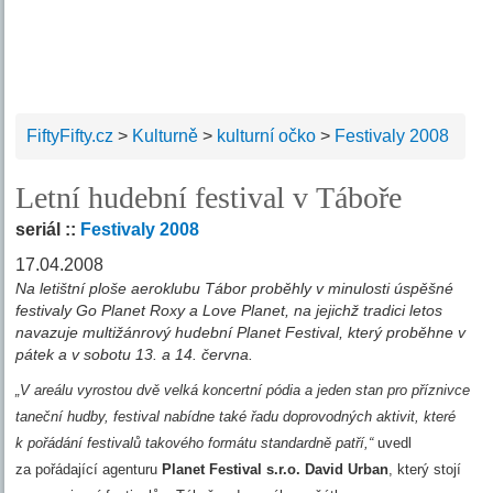
FiftyFifty.cz
>
Kulturně
>
kulturní očko
>
Festivaly 2008
Letní hudební festival v Táboře
seriál ::
Festivaly 2008
17.04.2008
Na letištní ploše aeroklubu Tábor proběhly v minulosti úspěšné
festivaly Go Planet Roxy a Love Planet, na jejichž tradici letos
navazuje multižánrový hudební Planet Festival, který proběhne v
pátek a v sobotu 13. a 14. června.
„V areálu vyrostou dvě velká koncertní pódia a jeden stan pro příznivce
taneční hudby, festival nabídne také řadu doprovodných aktivit, které
k pořádání festivalů takového formátu standardně patří,“
uvedl
za pořádající agenturu
Planet Festival s.r.o. David Urban
, který stojí