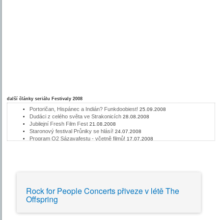
další články seriálu
Festivaly 2008
Portoričan, Hispánec a Indián? Funkdoobiest!
25.09.2008
Dudáci z celého světa ve Strakonicích
28.08.2008
Jubilejní Fresh Film Fest
21.08.2008
Staronový festival Průniky se hlásí!
24.07.2008
Program O2 Sázavafestu - včetně filmů!
17.07.2008
Nálada na Rock for People
10.07.2008
O2 Sázavafest pro všechny
03.07.2008
Poslední školní den na Střeláku
26.06.2008
ROCK FOR PEOPLE už za 2 týdny
26.06.2008
Přes 100 kapel na Colours of Ostrava
19.06.2008
Vzdušná akrobacie na Letné
12.06.2008
Rock for People Concerts přiveze v létě The
Olmeca Live Sessions 2008 - léto v Mlékojedech!
05.06.2008
Offspring
Letní kino Střelák 2008
29.05.2008
Doreen Shaffer vystoupí na Mighty Sounds
29.05.2008
O2 Sázavafest Battle 2008
22.05.2008
Letní shakespearovské slavnosti chystají Komedii omylů
15.05.2008