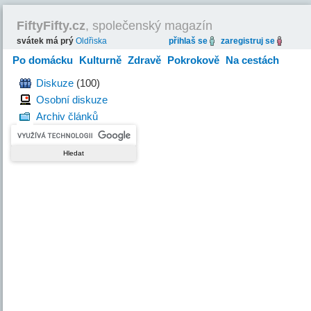
FiftyFifty.cz
, společenský magazín
svátek má prý
Oldřiska
přihlaš se
zaregistruj se
Po domácku
Kulturně
Zdravě
Pokrokově
Na cestách
Hravě
Diskuze
(100)
Osobní diskuze
Archiv článků