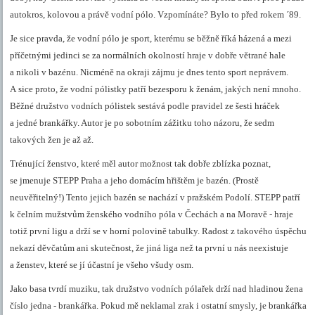
autokros, kolovou a právě vodní pólo. Vzpomínáte? Bylo to před rokem ´89.
Je sice pravda, že vodní pólo je sport, kterému se běžně říká házená a mezi
příčetnými jedinci se za normálních okolností hraje v dobře větrané hale
a nikoli v bazénu. Nicméně na okraji zájmu je dnes tento sport neprávem.
A sice proto, že vodní pólistky patří bezesporu k ženám, jakých není mnoho.
Běžné družstvo vodních pólistek sestává podle pravidel ze šesti hráček
a jedné brankářky. Autor je po sobotním zážitku toho názoru, že sedm
takových žen je až až.
Trénující ženstvo, které měl autor možnost tak dobře zblízka poznat,
se jmenuje STEPP Praha a jeho domácím hřištěm je bazén. (Prostě
neuvěřitelný!) Tento jejich bazén se nachází v pražském Podolí. STEPP patří
k čelním mužstvům ženského vodního póla v Čechách a na Moravě - hraje
totiž první ligu a drží se v horní polovině tabulky. Radost z takového úspěchu
nekazí děvčatům ani skutečnost, že jiná liga než ta první u nás neexistuje
a ženstev, které se jí účastní je všeho všudy osm.
Jako basa tvrdí muziku, tak družstvo vodních pólařek drží nad hladinou žena
číslo jedna - brankářka. Pokud mě neklamal zrak i ostatní smysly, je brankářka