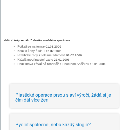
další články seriálu
Z deníku zoufalého sportovce
Potkali se na tenise
01.03.2006
Kouzlo ženy číslo 1
15.02.2006
Praktické rady k tělesné zdatnosti
08.02.2006
Každá modřina stojí za to
25.01.2006
Podzimova závažná reportáž z Pece pod Sněžkou
18.01.2006
Podzim v Peci pod Sněžkou
11.01.2006
K mužným výkonům
04.01.2006
Zoufale nestíhám
28.12.2005
Rozležte se zvolna
21.12.2005
Věste se po částech
14.12.2005
Chytré předloktí Pepka námořníka
07.12.2005
Plastické operace prsou slaví výročí, žádá si je
Podzim chodící
30.11.2005
čím dál více žen
Namakaná lýtka ženy vzrušují!
21.11.2005
Snižte ceny ropy - choďte!
16.11.2005
Protikuřácká hysterie kulminuje
03.11.2005
Bydlet společně, nebo každý single?