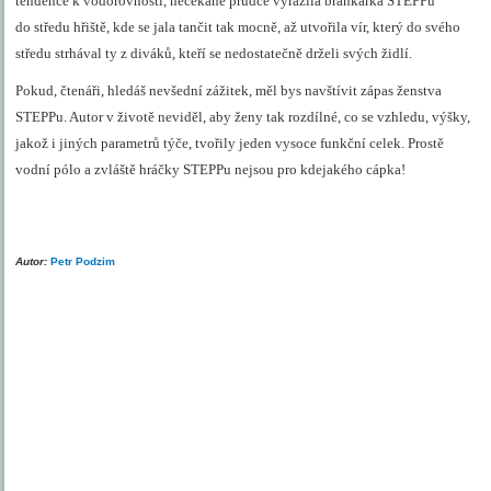
tendence k vodorovnosti, nečekaně prudce vyrazila brankářka STEPPu
do středu hřiště, kde se jala tančit tak mocně, až utvořila vír, který do svého
středu strhával ty z diváků, kteří se nedostatečně drželi svých židlí.
Pokud, čtenáři, hledáš nevšední zážitek, měl bys navštívit zápas ženstva
STEPPu. Autor v životě neviděl, aby ženy tak rozdílné, co se vzhledu, výšky,
jakož i jiných parametrů týče, tvořily jeden vysoce funkční celek. Prostě
vodní pólo a
zvláště
hráčky STEPPu nejsou pro kdejakého cápka!
Autor:
Petr Podzim