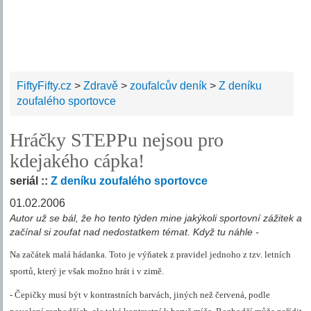
FiftyFifty.cz
>
Zdravě
>
zoufalcův deník
>
Z deníku
zoufalého sportovce
Hráčky STEPPu nejsou pro
kdejakého cápka!
seriál ::
Z deníku zoufalého sportovce
01.02.2006
Autor už se bál, že ho tento týden mine jakýkoli sportovní zážitek a
začínal si zoufat nad nedostatkem témat. Když tu náhle -
Na začátek malá hádanka. Toto je výňatek z pravidel jednoho z tzv. letních
sportů, který je však možno hrát i v zimě.
- Čepičky musí být v kontrastních barvách, jiných než červená, podle