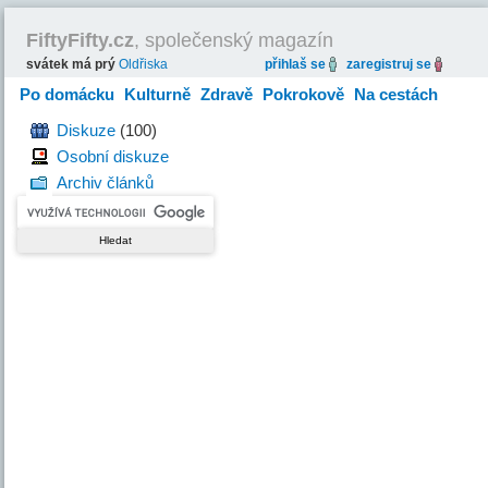
FiftyFifty.cz
, společenský magazín
svátek má prý
Oldřiska
přihlaš se
zaregistruj se
Po domácku
Kulturně
Zdravě
Pokrokově
Na cestách
Hravě
Diskuze
(100)
Osobní diskuze
Archiv článků