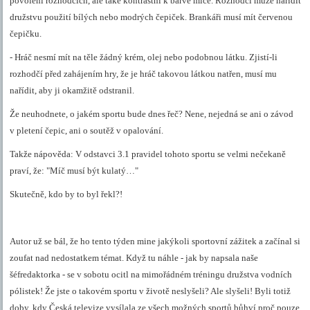
povolení rozhodčích, ale také kontrastní k barvě míče. Rozhodčí může nařídit
družstvu použití bílých nebo modrých čepiček. Brankáři musí mít červenou
čepičku.
- Hráč nesmí mít na těle žádný krém, olej nebo podobnou látku. Zjistí-li
rozhodčí před zahájením hry, že je hráč takovou látkou natřen, musí mu
nařídit, aby ji okamžitě odstranil.
Že neuhodnete, o jakém sportu bude dnes řeč? Nene, nejedná se ani o závod
v pletení čepic, ani o soutěž v opalování.
Takže nápověda: V odstavci 3.1 pravidel tohoto sportu se velmi nečekaně
praví, že: "Míč musí být kulatý…"
Skutečně, kdo by to byl řekl?!
Autor už se bál, že ho tento týden mine jakýkoli sportovní zážitek a začínal si
zoufat nad nedostatkem témat. Když tu náhle - jak by napsala naše
šéfredaktorka - se v sobotu ocitl na mimořádném tréningu družstva vodních
pólistek! Že jste o takovém sportu v životě neslyšeli? Ale slyšeli! Byli totiž
doby, kdy Česká televize vysílala ze všech možných sportů bůhví proč pouze