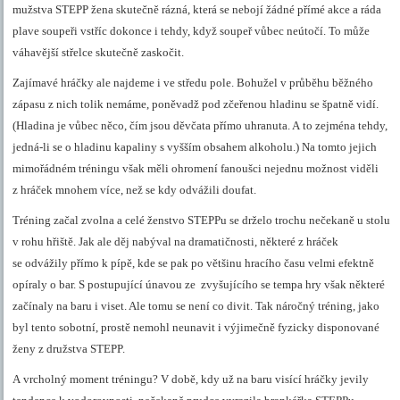
mužstva STEPP žena skutečně rázná, která se nebojí žádné přímé akce a ráda
plave soupeři vstříc dokonce i tehdy, když soupeř vůbec neútočí. To může
váhavější střelce skutečně zaskočit.
Zajímavé hráčky ale najdeme i ve středu pole. Bohužel v průběhu běžného
zápasu z nich tolik nemáme, poněvadž pod zčeřenou hladinu se špatně vidí.
(Hladina je vůbec něco, čím jsou děvčata přímo uhranuta. A to zejména tehdy,
jedná-li se o hladinu kapaliny s vyšším obsahem alkoholu.) Na tomto jejich
mimořádném tréningu však měli ohromení fanoušci nejednu možnost viděli
z hráček mnohem více, než se kdy odvážili doufat.
Tréning začal zvolna a celé ženstvo STEPPu se drželo trochu nečekaně u stolu
v rohu hřiště. Jak ale děj nabýval na dramatičnosti, některé z hráček
se odvážily přímo k pípě, kde se pak po většinu hracího času velmi efektně
opíraly o bar. S postupující únavou ze zvyšujícího se tempa hry však některé
začínaly na baru i viset. Ale tomu se není co divit. Tak náročný tréning, jako
byl tento sobotní, prostě nemohl neunavit i výjimečně fyzicky disponované
ženy z družstva STEPP.
A vrcholný moment tréningu? V době, kdy už na baru visící hráčky jevily