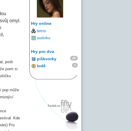
dou
svůj omyl.
Hry online
m
tetris
l,
sudoku
Hry pro dva
48
piškvorky
, jestli
4
lodě
že jsem si
rošičku
 i pop může
mizející
once
estival. Kde
rání) Pro