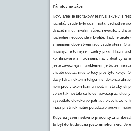
Pár slov na závěr
Nový areál je pro takový festival skvělý. Přes
ročníků, všude bylo dost místa. Jednotlivé s
dvacet minut, myslím vůbec nevadilo. Jídla b
rozhodně neodpovídaly kvalitě. Tady je určit
s nápisem občerstvení jsou všude stejní. O p
hnusný… a to nejsem žádný pivař. Hlavní prob
kombinovaná s mokřinami, navíc dost výrazně 
ještě závažnějším problémem je to, že hranice
chcete dostat, musíte tedy přes tyto koleje. 
davy lidí a někteří inteligenti si dokonce zk
není před vlakem kam uhnout, místo aby šli po s
že se tak nestalo už letos, považuji za slušn
vysvětlete člověku po patnácti pivech, že to 
musí příští rok nutně pořadatelé posvítit, neb
Když už jsem nedávno procenty známkoval M
to být do budoucna ještě mnohem víc. Je 