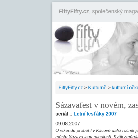
FiftyFifty.cz
, společenský maga
FiftyFifty.cz
>
Kulturně
>
kulturní očk
Sázavafest v novém, zas
seriál ::
Letní fesťáky 2007
09.08.2007
O víkendu proběhl v Kácově další ročník j
město Sázava jsou minulostí. Kvůli změnám