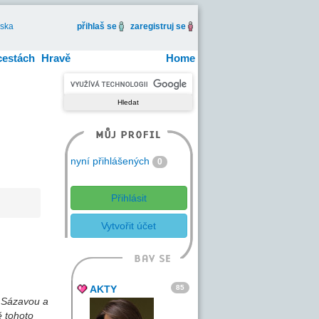
iska
přihlaš se
zaregistruj se
cestách
Hravě
Home
nyní přihlášených
0
Přihlásit
Vytvořit účet
85
AKTY
d Sázavou a
ě tohoto