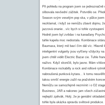
Při pohledu na program jsem se jednoznačně 
slibovala nevšední zážitek. Potvrdilo se. Př
Season svým veselým pop ska, v půlce jsem a
nezklamal, i když se nemůžu zbavit dojmu, že 
jazzová onanie…víc bych si tohle vystoupení 
Hodně jsem byl zvědav i na kanaďany Psycho k
tahle kapela moc nedostala. Kombinace sitáru 
Baumaxa, který mě baví čím dál víc. Hlavně kd
inteligentní vulgarity jsou vyřčeny vždycky 
jsem chtěl vidět Electric Bazar cie. Tuhle f
naživo. Když skončili, bylo jasno. Mám vítěz
Kombinace rockabilly a rock and rollové rytmi
nabroušená punková kytara… k tomu neuvěřite
takou smršť energie zažil na pražském konce
Nemůžu se samozřejmě nezmínit i o O2 stage,
Business, JAR a nakonec jam všech zúčastněn
nejlepší zpěvák, Holý, že je geniální skladat
tohle byla ukázka opravdu světové produkce. K