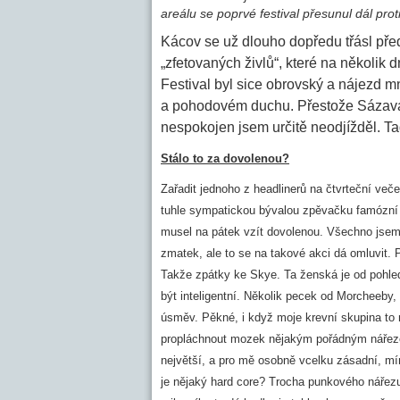
areálu se poprvé festival přesunul dál prot
Kácov se už dlouho dopředu třásl pře
„zfetovaných živlů“, které na několik 
Festival byl sice obrovský a nájezd mn
a pohodovém duchu. Přestože Sázavafes
nespokojen jsem určitě neodjížděl. Ta
Stálo to za dovolenou?
Zařadit jednoho z headlinerů na čtvrteční ve
tuhle sympatickou bývalou zpěvačku famózní k
musel na pátek vzít dovolenou. Všechno jsem st
zmatek, ale to se na takové akci dá omluvit.
Takže zpátky ke Skye. Ta ženská je od pohle
být inteligentní. Několik pecek od Morcheeby,
úsměv. Pěkné, i když moje krevní skupina to n
propláchnout mozek nějakým pořádným nářezem
největší, a pro mě osobně vcelku zásadní, mín
je nějaký hard core? Trocha punkového nářezu