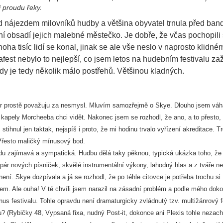
i proudu řeky.
d nájezdem milovníků hudby a většina obyvatel trnula před ban
dní obsadí jejich malebné městečko. Je dobře, že včas pochopili 
oha tisíc lidí se konal, jinak se ale vše neslo v naprosto klidné
t nebylo to nejlepší, co jsem letos na hudebním festivalu zaži
dy je tedy několik málo postřehů. Většinou kladných.
čer prostě považuju za nesmysl. Mluvím samozřejmě o Skye. Dlouho jsem váhal
apely Morcheeba chci vidět. Nakonec jsem se rozhodl, že ano, a to přesto, 
ihnul jen taktak, nejspíš i proto, že mi hodinu trvalo vyřízení akreditace. T
 Přesto maličký mínusový bod.
du zajímavá a sympatická. Hudbu dělá taky pěknou, typická ukázka toho, že
 pár nových písniček, skvělé instrumentální výkony, lahodný hlas a z tváře ne
ení. Skye dozpívala a já se rozhodl, že po téhle citovce je potřeba trochu si
. Ale ouha! V té chvíli jsem narazil na zásadní problém a podle mého dok
us festivalu. Tohle opravdu není dramaturgicky zvládnutý tzv. multižánrový f
? (Rybičky 48, Vypsaná fixa, nudný Post-it, dokonce ani Plexis tohle nezach