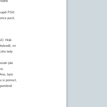
 hodně
vapili PSH.
once pocit,
O. Hráli
ředvedli, mi
Koho tedy
esiah (ale
vy,
Ano, bylo
u si pomoct,
í poměrně