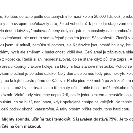
to, že letos dorazilo podle dostupných informací kolem 20.000 lidí, což je rek
cény si navzájem nepřekážely a to, že od vchodu až k poslední stage vám ces
ylo dost, i když vyšroubované ceny (kdypak jste si naposledy dali bramborák
ě co zlepšovat, ale není to samozřejmě problém jenom Sázavafestu. Zloději v
ivu jsem už mluvil, nemůžu si pomoct, ale Krušovice jsou prostě hnusný, hnu
lémy bych ale směrem k budoucnosti viděl dva. Celý areál je záplavová obla
z kopečka. Radši si ani nepředstavovat, co se stane když půl dne zaprší. 
 areálu kopírují vlakové koleje, za kterými leží stanové městečko. Pokud se 
Ovšem přechod je pořádně daleko. Celý den a celou noc tedy přes nekryté kole
racují po kolejích cestu přímo do Kácova. Radši jdou 200 metrů po železničním
ilnici, což by jim trvalo asi o tři minuty déle. Tahle tupost může někoho stát
ý zázrak. Vlaků tudy sice moc neprojíždí, navíc jedou krokem a neustále houka
houkání, co se blíží, není sova, když spokojeně chrápe na kolejích. Na tenhle
o celý podnik skončí katastrofou. A taky prosím příště trochu toho hard coru.
ighty sounds, učiním tak i tentokrát. Sázavafest dostává 75%. Je to d
určitě na čem máknout.