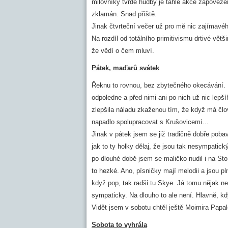
milovníky tvrdé hudby je tahle akce zapověze
zklamán. Snad příště.
Jinak čtvrteční večer už pro mě nic zajímavé
Na rozdíl od totálního primitivismu drtivé vě
že vědí o čem mluví.
Pátek, maďarů svátek
Řeknu to rovnou, bez zbytečného okecávání. P
odpoledne a před nimi ani po nich už nic lepší
zlepšila náladu zkaženou tím, že když má člo
napadlo spolupracovat s Krušovicemi…
Jinak v pátek jsem se již tradičně dobře pobav
jak to ty holky dělaj, že jsou tak nesympatický?
po dlouhé době jsem se maličko nudil i na St
to hezké. Ano, písničky mají melodii a jsou
když pop, tak radši tu Skye. Já tomu nějak ne
sympaticky. Na dlouho to ale není. Hlavně, k
Vidět jsem v sobotu chtěl ještě Moimira Papale
Sobota to vyhrála