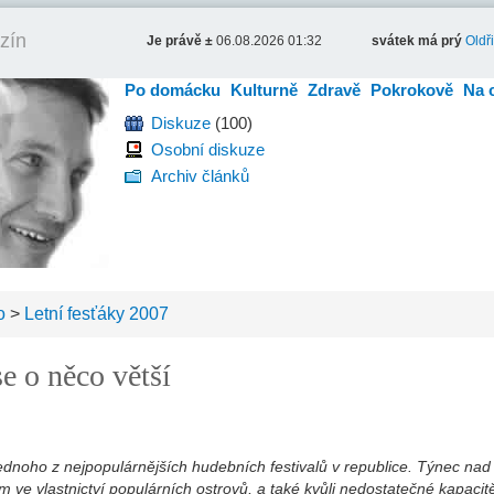
zín
Je právě ±
06.08.2026 01:32
svátek má prý
Oldř
Po domácku
Kulturně
Zdravě
Pokrokově
Na 
Diskuze
(100)
Osobní diskuze
Archiv článků
o
>
Letní fesťáky 2007
e o něco větší
ednoho z nejpopulárnějších hudebních festivalů v republice. Týnec na
 ve vlastnictví populárních ostrovů, a také kvůli nedostatečné kapacit