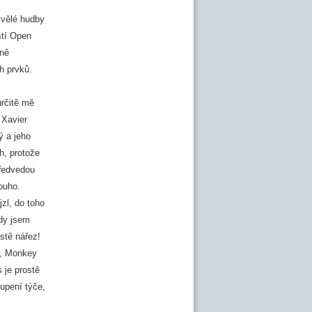
kvělé hudby
ští Open
dně
h prvků.
určitě mě
 Xavier
ý a jeho
h, protože
předvedou
ouho.
zl, do toho
dy jsem
stě nářez!
e, Monkey
 je prostě
oupení týče,