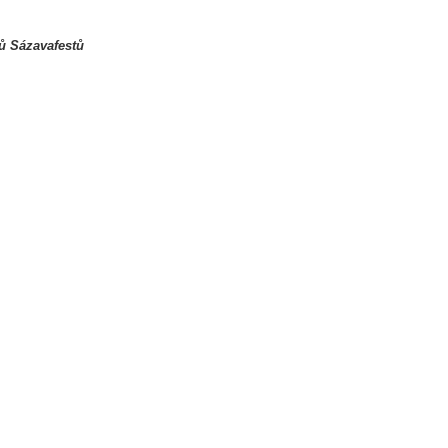
rů Sázavafestů