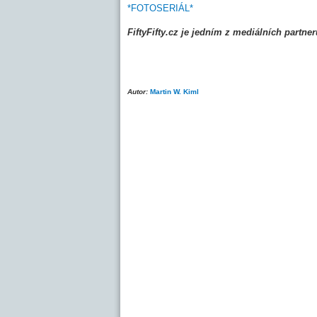
*FOTOSERIÁL*
FiftyFifty.cz je jedním z mediálních partne
Autor:
Martin W. Kiml