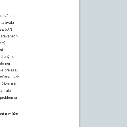
ord všech
ta trvala
 za 60?)
 karavanech
sný,
st
A druhým,
do něj
je přelézají
 můstku, kde
 život a to,
jí, ale
 problém si
ost a může