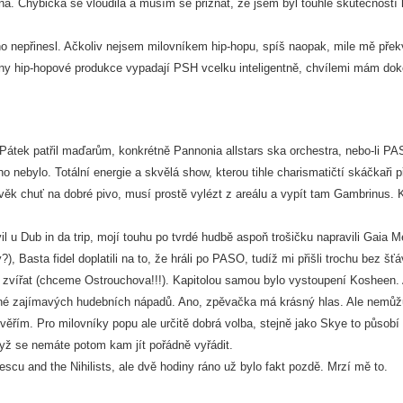
ná. Chybička se vloudila a musím se přiznat, že jsem byl touhle skutečností
ho nepřinesl. Ačkoliv nejsem milovníkem hip-hopu, spíš naopak, mile mě přek
tšiny hip-hopové produkce vypadají PSH vcelku inteligentně, chvílemi mám dok
átek patřil maďarům, konkrétně Pannonia allstars ska orchestra, nebo-li PAS
ho nebylo. Totální energie a skvělá show, kterou tihle charismatičtí skáčkaři p
věk chuť na dobré pivo, musí prostě vylézt z areálu a vypít tam Gambrinus. 
il u Dub in da trip, mojí touhu po tvrdé hudbě aspoň trošičku napravili Gaia M
), Basta fidel doplatili na to, že hráli po PASO, tudíž mi přišli trochu bez šťá
o zvířat (chceme Ostrouchova!!!). Kapitolou samou bylo vystoupení Kosheen. 
 plné zajímavých hudebních nápadů. Ano, zpěvačka má krásný hlas. Ale nemůž
věřím. Pro milovníky popu ale určitě dobrá volba, stejně jako Skye to působ
dyž se nemáte potom kam jít pořádně vyřádit.
scu and the Nihilists, ale dvě hodiny ráno už bylo fakt pozdě. Mrzí mě to.