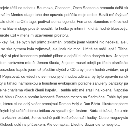
nejvíc těšil na sobotu. Baumaxa, Chancers, Open Season a hromada další s
edevším Mentos stage toho dne opravdu potěšila moje srdce. Bavili mě švýcar
le utekl na O2 stage, podívat se na legendu. Fernando Saunders mě rozho
na hlavní stage prostě nepatřil. Ta hudba je intimní, klidná, hodně bluesovýc
určitě užil v menším uzavřeném prostoru.
ey. Ne, že bych byl přímo zklamán, protože jsem vlastně nic nečekal, ale 
se ska rytmem byla zajímavá, ale jinak nic moc. Určitě se našli lepší. Třeba
yž si před koncertem pořádně přihne a odpálí si něco dobrých trav. Je vtipn
na tom správném místě. Jenom škoda, že jsem musel odejít po třech písničkác
rancouzskou kapelu jsem už předtím slyšel z CD a byl jsem hodně zvědav, co 
e! Popisovat, co všechno se mnou jejich hudba udělala, by bylo opravdu na dl
ky s tahací harmonikou a houslemi evokujícími pořádně zahulený pařížský paj
lné charisma všech členů kapely… tenhle mix mě srazil na kolena. Naposle
rtě Manu Chao a prvním koncertě Panteon rococo na Sedmičce. Tohle byl pro
 kterou si na celý večer pronajmul Roman Holý a Dan Bárta. Illustratospher
ých byl určitě dobrou tečkou za vydařeným festem. Bárta dokázal, že u nás
el, a všichni ostatní, že rozhodně patří ke špičce naší hudby. Co se megavyst
lobouk dolů i s příčeskem. Ale co naplat. Electric Bazar cie to nebylo…