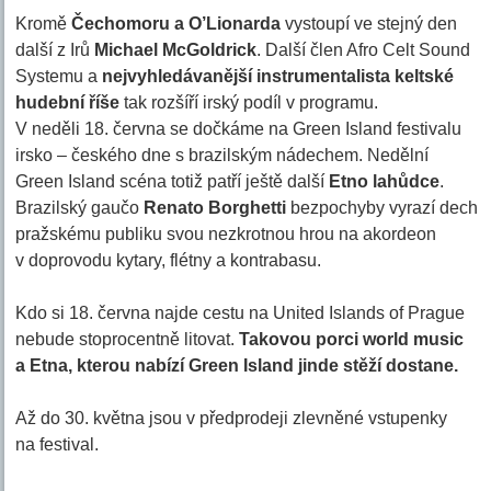
Kromě
Čechomoru a O’Lionarda
vystoupí ve stejný den
další z Irů
Michael McGoldrick
. Další člen Afro Celt Sound
Systemu a
nejvyhledávanější instrumentalista keltské
hudební říše
tak rozšíří irský podíl v programu.
V neděli 18. června se dočkáme na Green Island festivalu
irsko – českého dne s brazilským nádechem. Nedělní
Green Island scéna totiž patří ještě další
Etno lahůdce
.
Brazilský gaučo
Renato Borghetti
bezpochyby vyrazí dech
pražskému publiku svou nezkrotnou hrou na akordeon
v doprovodu kytary, flétny a kontrabasu.
Kdo si 18. června najde cestu na United Islands of Prague
nebude stoprocentně litovat.
Takovou porci world music
a Etna, kterou nabízí Green Island jinde stěží dostane.
Až do 30. května jsou v předprodeji zlevněné vstupenky
na festival.