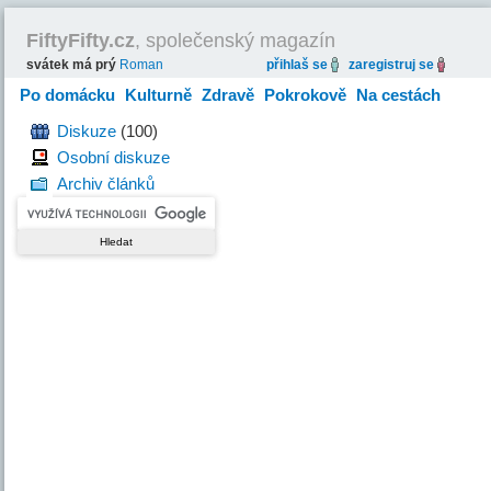
FiftyFifty.cz
, společenský magazín
svátek má prý
Roman
přihlaš se
zaregistruj se
Po domácku
Kulturně
Zdravě
Pokrokově
Na cestách
Hravě
Diskuze
(100)
Osobní diskuze
Archiv článků