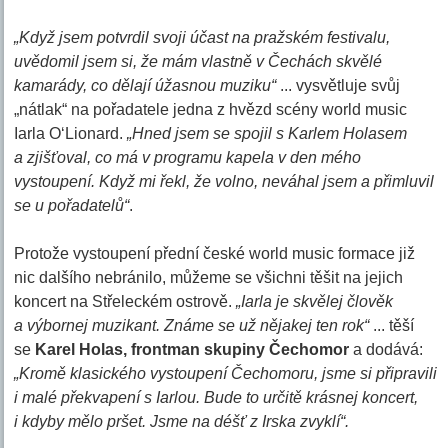
„Když jsem potvrdil svoji účast na pražském festivalu,
uvědomil jsem si, že mám vlastně v Čechách skvělé
kamarády, co dělají úžasnou muziku“
... vysvětluje svůj
„nátlak“ na pořadatele jedna z hvězd scény world music
Iarla O‘Lionard.
„Hned jsem se spojil s Karlem Holasem
a zjišťoval, co má v programu kapela v den mého
vystoupení. Když mi řekl, že volno, neváhal jsem a přimluvil
se u pořadatelů“
.
Protože vystoupení přední české world music formace již
nic dalšího nebránilo, můžeme se všichni těšit na jejich
koncert na Střeleckém ostrově.
„Iarla je skvělej člověk
a výbornej muzikant. Známe se už nějakej ten rok“
... těší
se
Karel Holas, frontman skupiny Čechomor
a dodává:
„Kromě klasického vystoupení Čechomoru, jsme si připravili
i malé překvapení s Iarlou. Bude to určitě krásnej koncert,
i kdyby mělo pršet. Jsme na déšť z Irska zvyklí“.