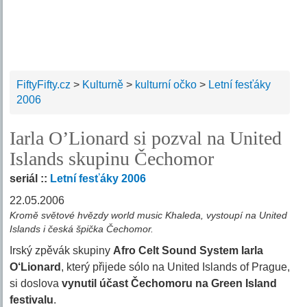
FiftyFifty.cz
>
Kulturně
>
kulturní očko
>
Letní fesťáky
2006
Iarla O’Lionard si pozval na United
Islands skupinu Čechomor
seriál ::
Letní fesťáky 2006
22.05.2006
Kromě světové hvězdy world music Khaleda, vystoupí na United
Islands i česká špička Čechomor.
Irský zpěvák skupiny
Afro Celt Sound System Iarla
O‘Lionard
, který přijede sólo na United Islands of Prague,
si doslova
vynutil účast Čechomoru na Green Island
festivalu
.