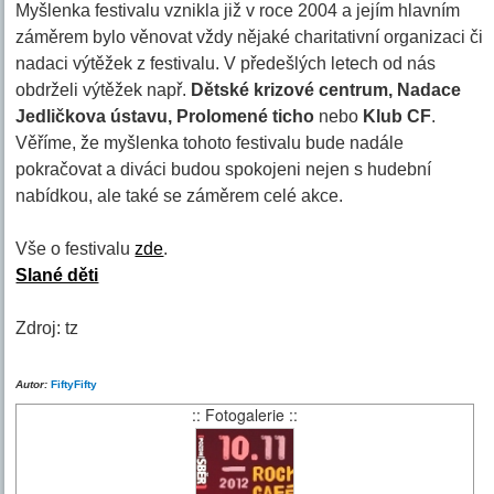
Myšlenka festivalu vznikla již v roce 2004 a jejím hlavním
záměrem bylo věnovat vždy nějaké charitativní organizaci či
nadaci výtěžek z festivalu. V předešlých letech od nás
obdrželi výtěžek např.
Dětské krizové centrum, Nadace
Jedličkova ústavu, Prolomené ticho
nebo
Klub CF
.
Věříme, že myšlenka tohoto festivalu bude nadále
pokračovat a diváci budou spokojeni nejen s hudební
nabídkou, ale také se záměrem celé akce.
Vše o festivalu
zde
.
Slané děti
Zdroj: tz
Autor:
FiftyFifty
:: Fotogalerie ::