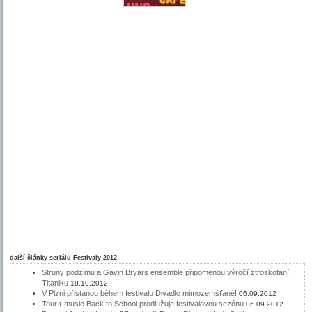
další články seriálu
Festivaly 2012
Struny podzimu a Gavin Bryars ensemble připomenou výročí ztroskotání
Titaniku
18.10.2012
V Plzni přistanou během festivalu Divadlo mimozemšťané!
06.09.2012
Tour t-music Back to School prodlužuje festivalovou sezónu
06.09.2012