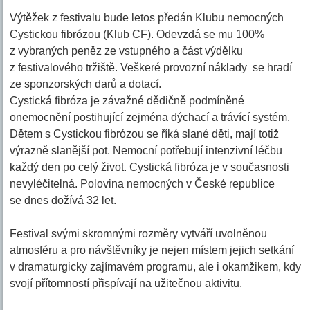
Výtěžek z festivalu bude letos předán Klubu nemocných
Cystickou fibrózou (Klub CF). Odevzdá se mu 100%
z vybraných peněz ze vstupného a část výdělku
z festivalového tržiště. Veškeré provozní náklady se hradí
ze sponzorských darů a dotací.
Cystická fibróza je závažné dědičně podmíněné
onemocnění postihující zejména dýchací a trávící systém.
Dětem s Cystickou fibrózou se říká slané děti, mají totiž
výrazně slanější pot. Nemocní potřebují intenzivní léčbu
každý den po celý život. Cystická fibróza je v současnosti
nevyléčitelná. Polovina nemocných v České republice
se dnes dožívá 32 let.
Festival svými skromnými rozměry vytváří uvolněnou
atmosféru a pro návštěvníky je nejen místem jejich setkání
v dramaturgicky zajímavém programu, ale i okamžikem, kdy
svojí přítomností přispívají na užitečnou aktivitu.