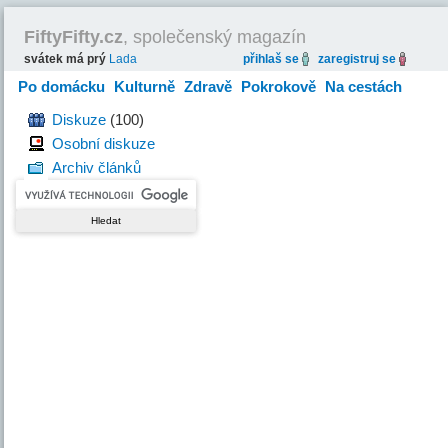
FiftyFifty.cz
, společenský magazín
svátek má prý
Lada
přihlaš se
zaregistruj se
Po domácku
Kulturně
Zdravě
Pokrokově
Na cestách
Hravě
Diskuze
(100)
Osobní diskuze
Archiv článků