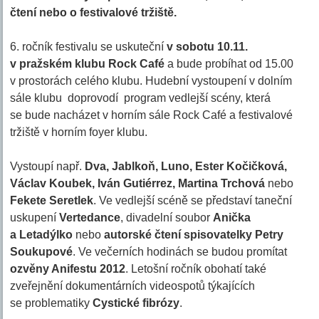
čtení nebo o festivalové tržiště.
6. ročník festivalu se uskuteční
v sobotu 10.11.
v pražském klubu Rock Café
a bude probíhat od 15.00
v prostorách celého klubu. Hudební vystoupení v dolním
sále klubu doprovodí program vedlejší scény, která
se bude nacházet v horním sále Rock Café a festivalové
tržiště v horním foyer klubu.
Vystoupí např.
Dva, Jablkoň, Luno, Ester Kočičková,
Václav Koubek, Iván Gutiérrez, Martina Trchová
nebo
Fekete Seretlek
. Ve vedlejší scéně se představí taneční
uskupení
Vertedance
, divadelní soubor
Anička
a Letadýlko
nebo
autorské čtení spisovatelky Petry
Soukupové
. Ve večerních hodinách se budou promítat
ozvěny Anifestu 2012
. Letošní ročník obohatí také
zveřejnění dokumentárních videospotů týkajících
se problematiky
Cystické fibrózy
.