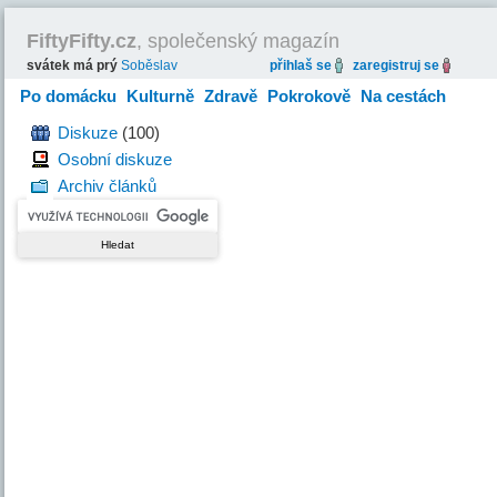
FiftyFifty.cz
, společenský magazín
svátek má prý
Soběslav
přihlaš se
zaregistruj se
Po domácku
Kulturně
Zdravě
Pokrokově
Na cestách
Hravě
Diskuze
(100)
Osobní diskuze
Archiv článků