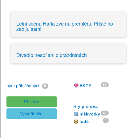
Shakespearovské slavnosti opět v centru dění
15.04.2007
Letní scéna Harfa zve na premiéru: Příště ho
zabiju sám!
Divadlo nespí ani o prázdninách
85
nyní přihlášených
AKTY
0
Přihlásit
Hry pro dva
Vytvořit účet
49
piškvorky
4
lodě