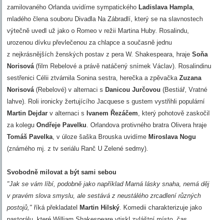
zamilovaného Orlanda uvidíme sympatického
Ladislava Hampla
,
mladého člena souboru Divadla Na Zábradlí, který se na slavnostech
výtečně uvedl už jako o Romeo v režii Martina Huby. Rosalindu,
urozenou dívku převlečenou za chlapce a současně jednu
z nejkrásnějších ženských postav z pera W. Shakespeara, hraje
Soňa
Norisová
(film Rebelové a právě natáčený snímek Václav). Rosalindinu
sestřenici Célii ztvárnila Sonina sestra, herečka a zpěvačka
Zuzana
Norisová
(Rebelové) v alternaci s
Danicou Jurčovou
(Bestiář, Vratné
lahve). Roli ironicky žertujícího Jacquese s gustem vystřihli populární
Martin Dejdar
v alternaci s
Ivanem Řezáčem
, který pohotově zaskočil
za kolegu
Ondřeje Pavelku
. Orlandova protivného bratra Olivera hraje
Tomáš Pavelka
, v úloze šaška Brouska uvidíme
Miroslava Nogu
(známého mj. z tv seriálu Ranč U Zelené sedmy).
Svobodně milovat a být sami sebou
"Jak se vám líbí, podobně jako například Marná lásky snaha, nemá děj
v pravém slova smyslu, ale sestává z neustálého zrcadlení různých
postojů,"
říká překladatel
Martin Hilský
. Komedii charakterizuje jako
pastorálu, které William Shakespeare vtiskl zvláštní místo, čas