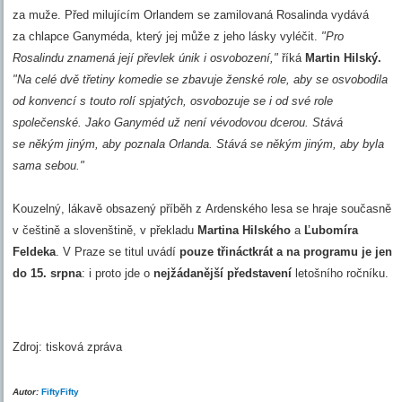
za muže. Před milujícím Orlandem se zamilovaná Rosalinda vydává
za chlapce Ganyméda, který jej může z jeho lásky vyléčit.
"Pro
Rosalindu znamená její převlek únik i osvobození,"
říká
Martin Hilský.
"Na celé dvě třetiny komedie se zbavuje ženské role, aby se osvobodila
od konvencí s touto rolí spjatých, osvobozuje se i od své role
společenské. Jako Ganyméd už není vévodovou dcerou. Stává
se někým jiným, aby poznala Orlanda. Stává se někým jiným, aby byla
sama sebou."
Kouzelný, lákavě obsazený příběh z Ardenského lesa se hraje současně
v češtině a slovenštině, v překladu
Martina Hilského
a
Ľubomíra
Feldeka
. V Praze se titul uvádí
pouze třináctkrát a na programu je jen
do 15. srpna
: i proto jde o
nejžádanější představení
letošního ročníku.
Zdroj: tisková zpráva
Autor:
FiftyFifty