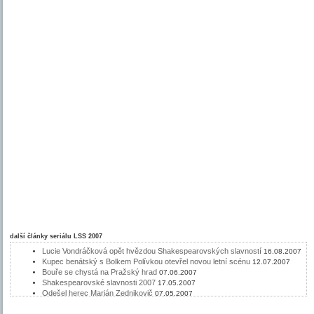
další články seriálu
LSS 2007
Lucie Vondráčková opět hvězdou Shakespearovských slavností
16.08.2007
Kupec benátský s Bolkem Polívkou otevřel novou letní scénu
12.07.2007
Bouře se chystá na Pražský hrad
07.06.2007
Shakespearovské slavnosti 2007
17.05.2007
Odešel herec Marián Zednikovič
07.05.2007
Letní shakespearovské slavnosti – nové hry, scéna i herecké hvězdy
26.04.2007