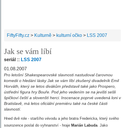
FiftyFifty.cz
>
Kulturně
>
kulturní očko
>
LSS 2007
Jak se vám líbí
seriál ::
LSS 2007
01.08.2007
Pro letošní Shakespearovské slavnosti nastudoval čarovnou
komedii o hledání lásky Jak se vám líbí zkušený divadelník Emil
Horváth, který se letos divákům představil také jako Prospero,
ústřední figura hry Bouře. Pod jeho vedením se na jevišti sešli
špičkoví čeští a slovenští herci. Inscenace poprvé uvedená loni v
Bratislavě, má letos oficiální premiéru také na české části
slavností.
Hned dvě role - staršího vévodu a jeho bratra Fredericka, který svého
sourozence poslal do vyhnanství - hraje
Marián Labuda
. Jako