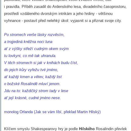
i pravidla. Příběh zasadil do Ardenského lesa, divadelního časoprostoru,
prostředí vzdáleného dvorským intrikám a jeho hrdiny - většinou
vyhnance - postavil před nelehký úkol: vyjasnit si a přiznat svoje city.
Po stromech verše lásky rozvěsím,
a trojjediná kněžna noci luna
ať z výšky střeží cudným okem svým
tu lovkyni, co mě tak uhranula.
V těch stromech si jak v knihách budu číst,
do jejich kůry vyřežu tvé jméno,
ať každý kmen a větev, každý list
o božské Rosalindě mluví jenom.
Jdu na to: každičký strom tady v lese
ať její krásné, cudné jméno nese.
monolog Orlanda (Jak se vám líbí, překlad Martin Hilský)
Klíčem smyslu Shakespearovy hry je podle
Hilského
Rosalindin převlek