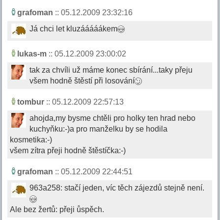
grafoman
:: 05.12.2009 23:32:16
Já chci let kluzááááákem
lukas-m
:: 05.12.2009 23:00:02
tak za chvíli už máme konec sbírání...taky přeju
všem hodně štěstí při losování
tombur
:: 05.12.2009 22:57:13
ahojda,my bysme chtěli pro holky ten hrad nebo
kuchyňku:-)a pro manželku by se hodila
kosmetika:-)
všem zítra přeji hodně štěstíčka:-)
grafoman
:: 05.12.2009 22:44:51
963a258: stačí jeden, víc těch zájezdů stejně není.
Ale bez žertů: přeji ůspěch.