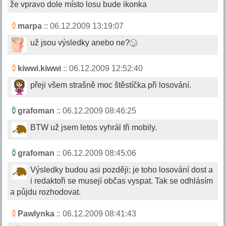
že vpravo dole místo losu bude ikonka
marpa
:: 06.12.2009 13:19:07
už jsou výsledky anebo ne?
kiwwi.kiwwi
:: 06.12.2009 12:52:40
přeji všem strašně moc štěstíčka při losování.
grafoman
:: 06.12.2009 08:46:25
BTW už jsem letos vyhrál tři mobily.
grafoman
:: 06.12.2009 08:45:06
Výsledky budou asi později; je toho losování dost a
i redaktoři se musejí občas vyspat. Tak se odhlásím
a půjdu rozhodovat.
Pawlynka
:: 06.12.2009 08:41:43