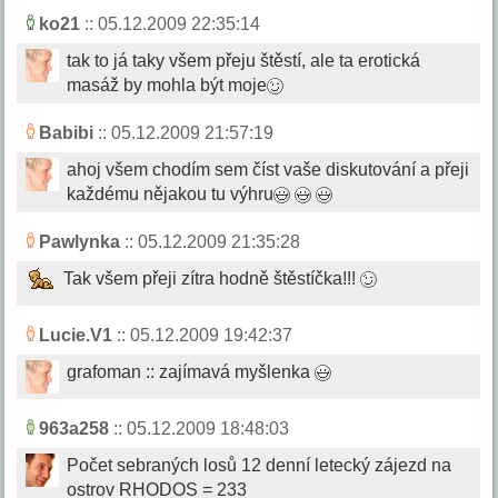
ko21
:: 05.12.2009 22:35:14
tak to já taky všem přeju štěstí, ale ta erotická
masáž by mohla být moje
Babibi
:: 05.12.2009 21:57:19
ahoj všem chodím sem číst vaše diskutování a přeji
každému nějakou tu výhru
Pawlynka
:: 05.12.2009 21:35:28
Tak všem přeji zítra hodně štěstíčka!!!
Lucie.V1
:: 05.12.2009 19:42:37
grafoman :: zajímavá myšlenka
963a258
:: 05.12.2009 18:48:03
Počet sebraných losů 12 denní letecký zájezd na
ostrov RHODOS = 233