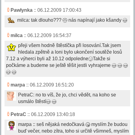
Pawlynka
:: 06.12.2009 17:00:43
milca: tak dlouho???
nás napínají jako kšandy
milca
:: 06.12.2009 16:54:37
přeji všem hodně štěstíčka při losování.Tak jsem
hledala zpětně a loni bylo ukončení soutěže losů
7.12 a výherci byli až 10.12 odpoledne
Takže si
počkáme a budeme se ještě těšit jestli vyhrajeme
marpa
:: 06.12.2009 16:51:20
PetraC: no to víš, že jo, chci vědět, na koho se
usmálo štěstí
PetraC
:: 06.12.2009 13:40:18
marpa :: seš nějaká nedočkavá
myslím že budou
buď večer, nebo zítra, toho si určitě všimneš, myslím