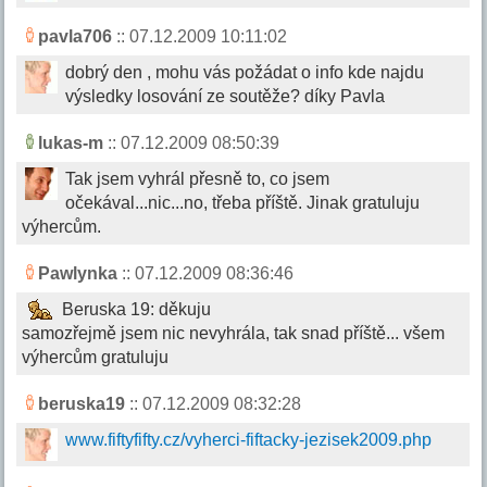
pavla706
:: 07.12.2009 10:11:02
dobrý den , mohu vás požádat o info kde najdu
výsledky losování ze soutěže? díky Pavla
lukas-m
:: 07.12.2009 08:50:39
Tak jsem vyhrál přesně to, co jsem
očekával...nic...no, třeba příště. Jinak gratuluju
výhercům.
Pawlynka
:: 07.12.2009 08:36:46
Beruska 19: děkuju
samozřejmě jsem nic nevyhrála, tak snad příště... všem
výhercům gratuluju
beruska19
:: 07.12.2009 08:32:28
www.fiftyfifty.cz/vyherci-fiftacky-jezisek2009.php