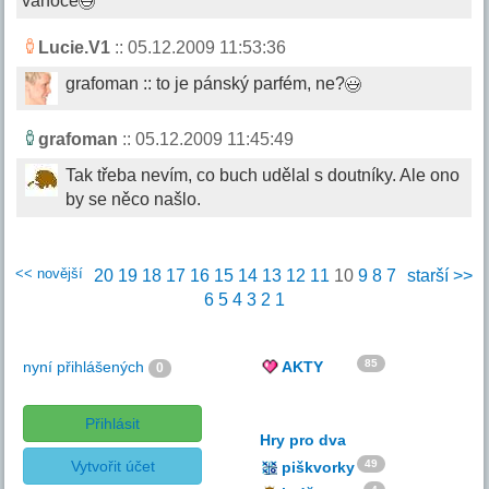
vánoce
Lucie.V1
:: 05.12.2009 11:53:36
grafoman :: to je pánský parfém, ne?
grafoman
:: 05.12.2009 11:45:49
Tak třeba nevím, co buch udělal s doutníky. Ale ono
by se něco našlo.
<< novější
20
19
18
17
16
15
14
13
12
11
10
9
8
7
starší >>
6
5
4
3
2
1
85
nyní přihlášených
AKTY
0
Přihlásit
Hry pro dva
Vytvořit účet
49
piškvorky