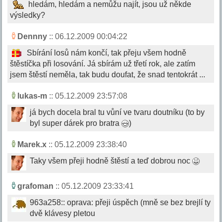
hledám, hledám a nemůžu najít, jsou už někde
výsledky?
Dennny
:: 06.12.2009 00:04:22
Sbírání losů nám končí, tak přeju všem hodně
štěstíčka při losování. Já sbírám už třetí rok, ale zatím
jsem štěstí neměla, tak budu doufat, že snad tentokrát ...
lukas-m
:: 05.12.2009 23:57:08
já bych docela bral tu vůní ve tvaru doutníku (to by
byl super dárek pro bratra
)
Marek.x
:: 05.12.2009 23:38:40
Taky všem přeji hodně štěstí a teď dobrou noc
grafoman
:: 05.12.2009 23:33:41
963a258:: oprava: přeji úspěch (mně se bez brejlí ty
dvě klávesy pletou