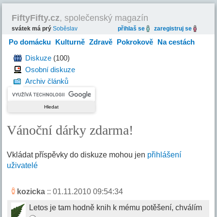
FiftyFifty.cz
, společenský magazín
svátek má prý
Soběslav
přihlaš se
zaregistruj se
Po domácku
Kulturně
Zdravě
Pokrokově
Na cestách
Hravě
Diskuze
(100)
Osobní diskuze
Archiv článků
Vánoční dárky zdarma!
Vkládat příspěvky do diskuze mohou jen
přihlášení
uživatelé
kozicka
:: 01.11.2010 09:54:34
Letos je tam hodně knih k mému potěšení, chválím