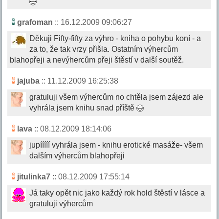
grafoman
:: 16.12.2009 09:06:27
Děkuji Fifty-fifty za výhro - kniha o pohybu koní - a
za to, že tak vrzy přišla. Ostatním výhercům
blahopřeji a nevýhercům přeji štěstí v další soutěž.
jajuba
:: 11.12.2009 16:25:38
gratuluji všem výhercům no chtěla jsem zájezd ale
vyhrála jsem knihu snad příště
lava
:: 08.12.2009 18:14:06
jupííííí vyhrála jsem - knihu erotické masáže- všem
dalším výhercům blahopřeji
jitulinka7
:: 08.12.2009 17:55:14
Já taky opět nic jako každý rok hold štěstí v lásce a
gratuluji výhercům