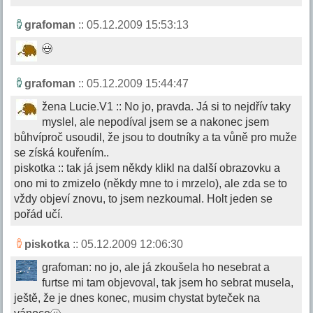
grafoman
:: 05.12.2009 15:53:13
grafoman
:: 05.12.2009 15:44:47
žena Lucie.V1 :: No jo, pravda. Já si to nejdřív taky
myslel, ale nepodíval jsem se a nakonec jsem
bůhvíproč usoudil, že jsou to doutníky a ta vůně pro muže
se získá kouřením..
piskotka :: tak já jsem někdy klikl na další obrazovku a
ono mi to zmizelo (někdy mne to i mrzelo), ale zda se to
vždy objeví znovu, to jsem nezkoumal. Holt jeden se
pořád učí.
piskotka
:: 05.12.2009 12:06:30
grafoman: no jo, ale já zkoušela ho nesebrat a
furtse mi tam objevoval, tak jsem ho sebrat musela,
ještě, že je dnes konec, musim chystat byteček na