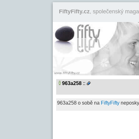
FiftyFifty.cz
, společenský maga
963a258
::
963a258 o sobě na
FiftyFifty
neposkyt