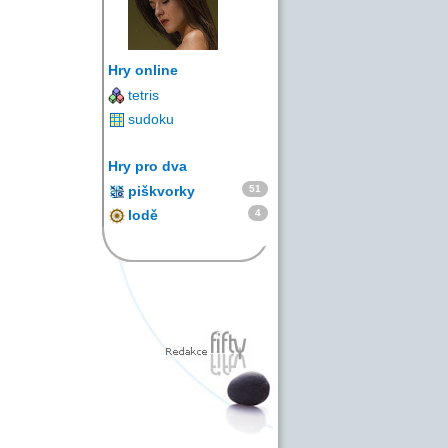
Hry online
tetris
sudoku
Hry pro dva
51
piškvorky
4
lodě