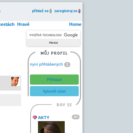
a
přihlaš se
zaregistruj se
cestách
Hravě
Home
nyní přihlášených
1
Přihlásit
Vytvořit účet
85
AKTY