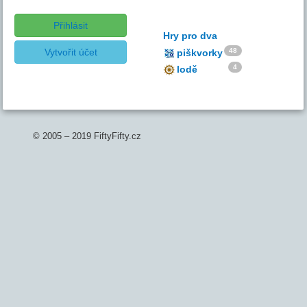
Přihlásit
Hry pro dva
Vytvořit účet
48
piškvorky
4
lodě
© 2005 – 2019 FiftyFifty.cz