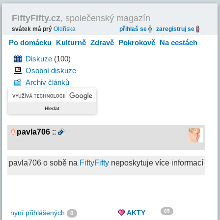
FiftyFifty.cz
, společenský magazín
svátek má prý
Oldřiska
přihlaš se
zaregistruj se
Po domácku
Kulturně
Zdravě
Pokrokově
Na cestách
Hravě
Diskuze
(100)
Osobní diskuze
Archiv článků
pavla706
::
pavla706 o sobě na
FiftyFifty
neposkytuje více informací
85
nyní přihlášených
AKTY
0