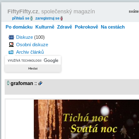
FiftyFifty.cz
, společenský magazín
svát
přihlaš se
zaregistruj se
Po domácku
Kulturně
Zdravě
Pokrokově
Na cestách
Hravě
Diskuze
(100)
Osobní diskuze
Archiv článků
grafoman
::