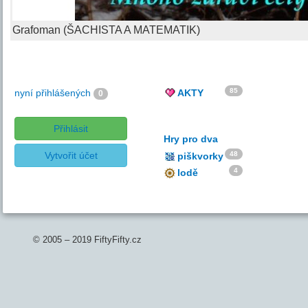
Grafoman (ŠACHISTA A MATEMATIK)
85
nyní přihlášených
AKTY
0
Přihlásit
Hry pro dva
Vytvořit účet
48
piškvorky
4
lodě
© 2005 – 2019 FiftyFifty.cz