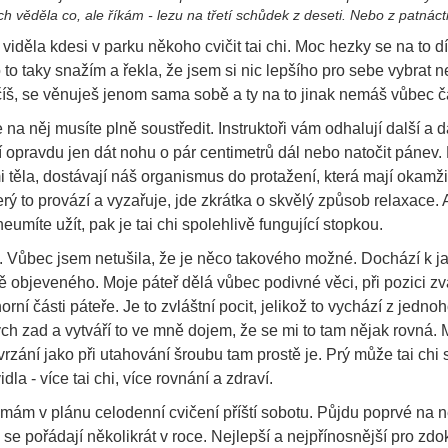
ych věděla co, ale říkám - lezu na třetí schůdek z deseti. Nebo z patnácti
děla kdesi v parku někoho cvičit tai chi. Moc hezky se na to dí
o to taky snažím a řekla, že jsem si nic lepšího pro sebe vybrat 
ičíš, se věnuješ jenom sama sobě a ty na to jinak nemáš vůbec č
e na něj musíte plně soustředit. Instruktoři vám odhalují další a d
í opravdu jen dát nohu o pár centimetrů dál nebo natočit pánev. 
těla, dostávají náš organismus do protažení, která mají okamži
rý to provází a vyzařuje, jde zkrátka o skvělý způsob relaxace. 
umíte užít, pak je tai chi spolehlivě fungující stopkou.
ř. Vůbec jsem netušila, že je něco takového možné. Dochází k j
ě objeveného. Moje páteř dělá vůbec podivné věci, při pozici z
orní části páteře. Je to zvláštní pocit, jelikož to vychází z jedno
h zad a vytváří to ve mně dojem, že se mi to tam nějak rovná. M
rzání jako při utahování šroubu tam prostě je. Prý může tai chi 
la - více tai chi, více rovnání a zdraví.
 mám v plánu celodenní cvičení příští sobotu. Půjdu poprvé na 
é se pořádají několikrát v roce. Nejlepší a nejpřínosnější pro zd