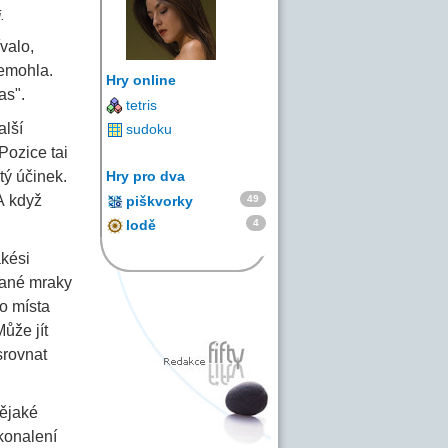
.
valo,
nemohla.
Hry online
as".
tetris
alší
sudoku
Pozice tai
tý účinek.
Hry pro dva
A když
49
piškvorky
4
lodě
akési
vané mraky
ho místa
ůže jít
srovnat
nějaké
okonalení