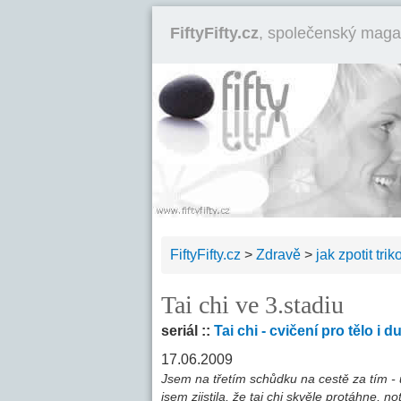
FiftyFifty.cz
, společenský maga
FiftyFifty.cz
>
Zdravě
>
jak zpotit trik
Tai chi ve 3.stadiu
seriál ::
Tai chi - cvičení pro tělo i d
17.06.2009
Jsem na třetím schůdku na cestě za tím -
jsem zjistila, že tai chi skvěle protáhne, 