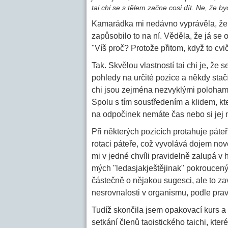
tai chi se s tělem začne cosi dít. Ne, že b
Kamarádka mi nedávno vyprávěla, že vi
zapůsobilo to na ní. Věděla, že já se 
"Víš proč? Protože přitom, když to cv
Tak. Skvělou vlastností tai chi je, že s
pohledy na určité pozice a někdy stač
chi jsou zejména nezvyklými polohami 
Spolu s tím soustředením a klidem, kte
na odpočinek nemáte čas nebo si jej ne
Při některých pozicích protahuje páte
rotaci páteře, což vyvolává dojem nov
mi v jedné chvíli pravidelně zalupá v h
mých "ledasjakještějinak" pokroucenýc
částečně o nějakou sugesci, ale to zav
nesrovnalosti v organismu, podle pravid
Tudíž skončila jsem opakovací kurs a
setkání členů taoistického taichi, kter