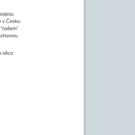
asopisu
e v Česku.
i "našem"
rozhovoru
u něco