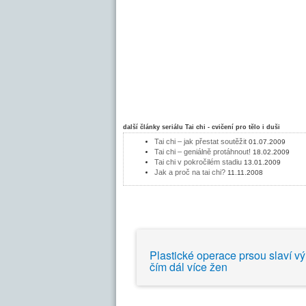
další články seriálu
Tai chi - cvičení pro tělo i duši
Tai chi – jak přestat soutěžit
01.07.2009
Tai chi – geniálně protáhnout!
18.02.2009
Tai chi v pokročilém stadiu
13.01.2009
Jak a proč na tai chi?
11.11.2008
Plastické operace prsou slaví výr
čím dál více žen