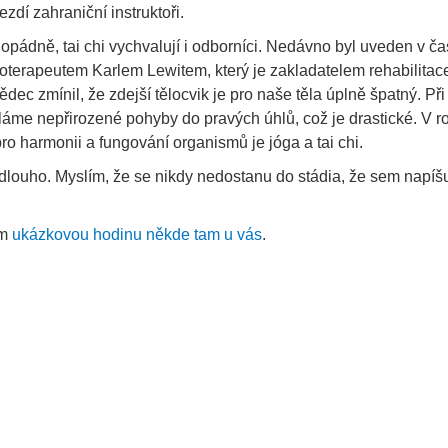
ezdí zahraniční instruktoři.
opádně, tai chi vychvalují i odborníci. Nedávno byl uveden v č
oterapeutem Karlem Lewitem, který je zakladatelem rehabilitac
dec zmínil, že zdejší tělocvik je pro naše těla úplně špatný. Př
láme nepřirozené pohyby do pravých úhlů, což je drastické. V 
pro harmonii a fungování organismů je jóga a tai chi.
 dlouho. Myslím, že se nikdy nedostanu do stádia, že sem napíš
ím
ukázkovou hodinu někde tam u vás
.