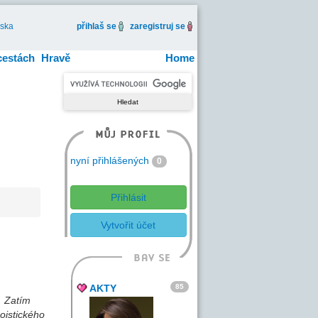
iska
přihlaš se
zaregistruj se
cestách
Hravě
Home
nyní přihlášených
0
Přihlásit
Vytvořit účet
85
AKTY
. Zatím
aoistického