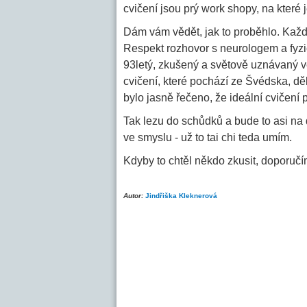
cvičení jsou prý work shopy, na které j
Dám vám vědět, jak to proběhlo. Každ
Respekt rozhovor s neurologem a fyzi
93letý, zkušený a světově uznávaný vě
cvičení, které pochází ze Švédska, dě
bylo jasně řečeno, že ideální cvičení 
Tak lezu do schůdků a bude to asi na
ve smyslu - už to tai chi teda umím.
Kdyby to chtěl někdo zkusit, doporuč
Autor:
Jindřiška Kleknerová