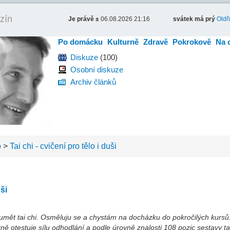
zín
Je právě ±
06.08.2026 21:16
svátek má prý
Oldř
Po domácku
Kulturně
Zdravě
Pokrokově
Na 
Diskuze
(100)
Osobní diskuze
Archiv článků
o
>
Tai chi - cvičení pro tělo i duši
uši
 umět tai chi. Osměluju se a chystám na docházku do pokročilých kursů
notně otestuje sílu odhodlání a podle úrovně znalosti 108 pozic sestavy t