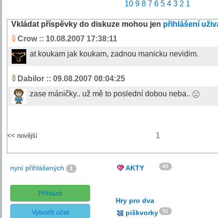
10
9
8
7
6
5
4
3
2
1
Vkládat příspěvky do diskuze mohou jen
přihlášení uživ
Crow
:: 10.08.2007 17:38:11
at koukam jak koukam, zadnou manicku nevidim.
Dabilor
:: 09.08.2007 08:04:25
zase máničky.. už mě to poslední dobou neba..
1
<< novější
85
nyní přihlášených
AKTY
1
Přihlásit
Hry pro dva
Vytvořit účet
51
piškvorky