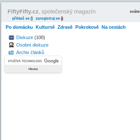
FiftyFifty.cz
, společenský magazín
svát
přihlaš se
zaregistruj se
Po domácku
Kulturně
Zdravě
Pokrokově
Na cestách
Hravě
Diskuze
(100)
Osobní diskuze
Archiv článků