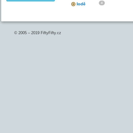
4
lodě
© 2005 – 2019 FiftyFifty.cz