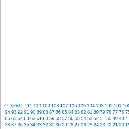
<< novější
111
110
109
108
107
106
105
104
103
102
101
10
94
93
92
91
90
89
88
87
86
85
84
83
82
81
80
79
78
77
76
7
66
65
64
63
62
61
60
59
58
57
56
55
54
53
52
51
50
49
48
4
38
37
36
35
34
33
32
31
30
29
28
27
26
25
24
23
22
21
20
1