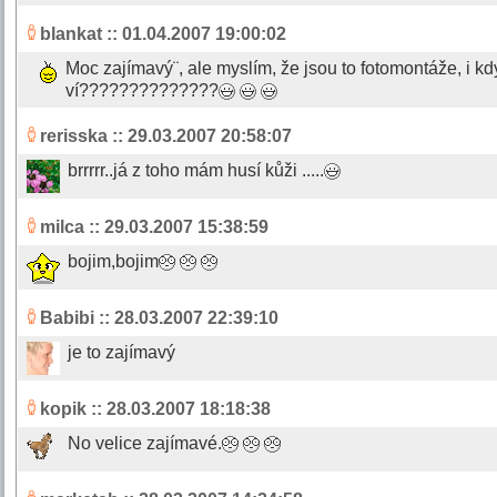
blankat
:: 01.04.2007 19:00:02
Moc zajímavý¨, ale myslím, že jsou to fotomontáže, i kd
ví??????????????
rerisska
:: 29.03.2007 20:58:07
brrrrr..já z toho mám husí kůži .....
milca
:: 29.03.2007 15:38:59
bojim,bojim
Babibi
:: 28.03.2007 22:39:10
je to zajímavý
kopik
:: 28.03.2007 18:18:38
No velice zajímavé.