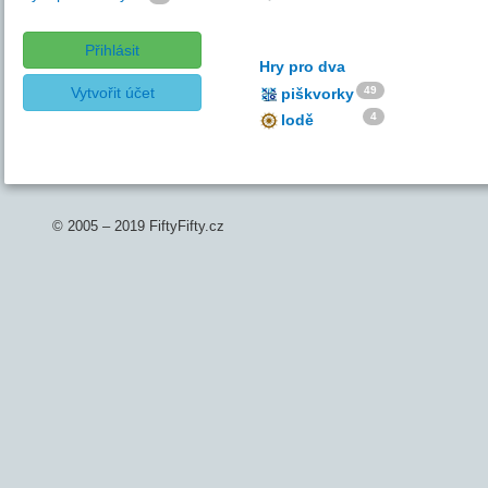
Přihlásit
Hry pro dva
Vytvořit účet
49
piškvorky
4
lodě
© 2005 – 2019 FiftyFifty.cz