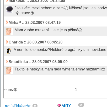
marketab
:: 28.03.2007 14:24:58
Jsou věci mezi nebem a zemí
Některé jsou asi podv
být pravé
MirkaP
:: 28.03.2007 08:47:19
Mám z toho mrazení.... ale je to pěkné
Charida
:: 28.03.2007 08:45:20
A není to fotomontáž?Některé prográmky umí nevídané 
Smudlinka
:: 28.03.2007 08:05:09
Tak to je hesky,ja mam rada tyhte tajemny neznami!
1
<< novější
85
nyní přihlášených
AKTY
0