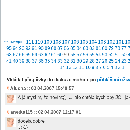
<< novější
111
110
109
108
107
106
105
104
103
102
101
1
95
94
93
92
91
90
89
88
87
86
85
84
83
82
81
80
79
78
77
68
67
66
65
64
63
62
61
60
59
58
57
56
55
54
53
52
51
50
41
40
39
38
37
36
35
34
33
32
31
30
29
28
27
26
25
24
23
14
13
12
11
10
9
8
7
6
5
4
3
2
1
Vkládat příspěvky do diskuze mohou jen
přihlášení uživ
Alucha
:: 03.04.2007 15:40:57
A já myslím, že nevím
..... ale chtěla bych aby JO...ja
anetka115
:: 02.04.2007 12:17:01
docela dobre