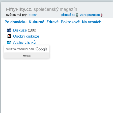
FiftyFifty.cz
, společenský magazín
svátek má prý
Roman
přihlaš se
zaregistruj se
Po domácku
Kulturně
Zdravě
Pokrokově
Na cestách
Hravě
Diskuze
(100)
Osobní diskuze
Archiv článků