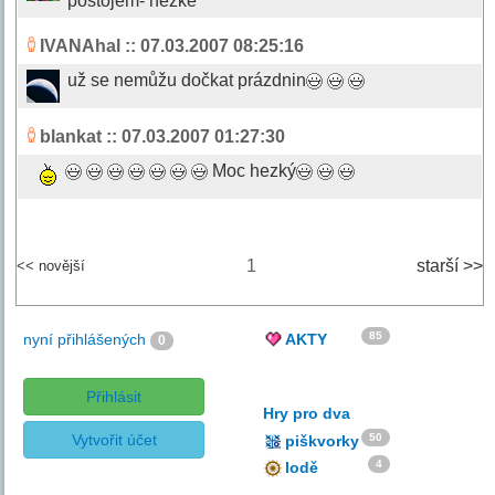
postojem- hezké
IVANAhal
:: 07.03.2007 08:25:16
už se nemůžu dočkat prázdnin
blankat
:: 07.03.2007 01:27:30
Moc hezký
1
starší >>
<< novější
85
nyní přihlášených
AKTY
0
Přihlásit
Hry pro dva
Vytvořit účet
50
piškvorky
4
lodě