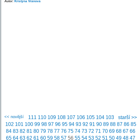
Autor:
Kristýna Vránová
<< novější
111
110
109
108
107
106
105
104
103
starší >>
102
101
100
99
98
97
96
95
94
93
92
91
90
89
88
87
86
85
84
83
82
81
80
79
78
77
76
75
74
73
72
71
70
69
68
67
66
65
64
63
62
61
60
59
58
57
56
55
54
53
52
51
50
49
48
47