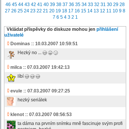
46
45
44
43
42
41
40
39
38
37
36
35
34
33
32
31
30
29
28
27
26
25
24
23
22
21
20
19
18
17
16
15
14
13
12
11
10
9
8
7
6
5
4
3
2
1
Vkládat příspěvky do diskuze mohou jen
přihlášení
uživatelé
Dominas
:: 10.03.2007 10:59:51
Hezký no ...
milca
:: 07.03.2007 19:42:13
líbí
evule
:: 07.03.2007 09:27:25
hezký seriálek
klenot
:: 07.03.2007 08:56:53
ta dáma na prvním snímku mně fascinuje svým profi