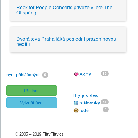
Rock for People Concerts přiveze v létě The
Offspring
Dvořákova Praha láká poslední prázdninovou
neděli
85
nyní přihlášených
AKTY
0
Přihlásit
Hry pro dva
Vytvořit účet
51
piškvorky
4
lodě
© 2005 – 2019 FiftyFifty.cz