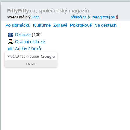
FiftyFifty.cz
, společenský magazín
svátek má prý
Lada
přihlaš se
zaregistruj se
Po domácku
Kulturně
Zdravě
Pokrokově
Na cestách
Hravě
Diskuze
(100)
Osobní diskuze
Archiv článků