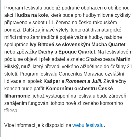
Program festivalu bude již podruhé obohacen o oblíbenou
akci
Hudba na kole
, která bude pro hudbymilovné cyklisty
připravena v sobotu 11. června na česko-rakouském
pomezí. Další zajímavé výlety, tentokrát dramaturgické,
mířící mimo žánr tradičně pojaté vážné hudby, nabídne
spolupráce
Ivy Bittové se slovenským Mucha Quartet
nebo zpěvačky
Dashy s Epoque Quartet
. Na festivalovém
pódiu se objeví i překladatel a znalec Shakespeara
Martin
Hilský
, muž, který převedl velkého alžbětince do češtiny 21.
století. Program festivalu Concentus Moraviae ozvláštní
i divadelní spolek
Kašpar s
Romeem a Julií
. Závěrečný
koncert bude patřit
Komornímu orchestru České
filharmonie
, jehož vystoupení na festivalu bude zároveň
zahájením fungování tohoto nově zřízeného komorního
tělesa.
Více informací je k dispozici na
webu festivalu
.