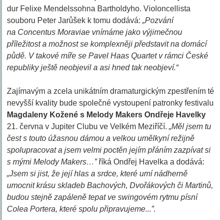
dur Felixe Mendelssohna Bartholdyho. Violoncellista
souboru Peter Jarůšek k tomu dodává:
„Pozvání
na Concentus Moraviae vnímáme jako výjimečnou
příležitost a možnost se komplexněji představit na domácí
půdě. V takové míře se Pavel Haas Quartet v rámci České
republiky ještě neobjevil a asi hned tak neobjeví.“
Zajímavým a zcela unikátním dramaturgickým zpestřením té
nevyšší kvality bude společné vystoupení patronky festivalu
Magdaleny Kožené s Melody Makers Ondřeje Havelky
21. června v Jupiter Clubu ve Velkém Meziříčí.
„Měl jsem tu
čest s touto úžasnou dámou a velkou umělkyní režijně
spolupracovat a jsem velmi poctěn jejím přáním zazpívat si
s mými Melody Makers…”
říká Ondřej Havelka a dodává:
„Jsem si jist, že její hlas a srdce, které umí nádherně
umocnit krásu skladeb Bachových, Dvořákových či Martinů,
budou stejně zapáleně tepat ve swingovém rytmu písní
Colea Portera, které spolu připravujeme...”.