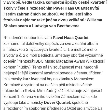
v Evropě, vedle takřka kompletní špičky české kvartetní
školy v čele s rezidenčním Pavel Haas Quartet uvítá
i sedm zahraničních souborů. Ve štítu letošního
festivalu najdeme také jména dvou velikánů: Williama
Shakespeara a Ludwiga van Beethovena.
Rezidenční soubor festivalu
Pavel Haas Quartet
zaznamenal další velký úspěch: za své aktuální album
s nahrávkou Smyčcových kvartetů č. 1 e moll „Z mého
života“ a č. 2 d moll Bedřicha Smetany obdržel významné
ocenění, tentokrát BBC Music Magazine Award (v kategorii
komorní hudby). Tento náš v současnosti mezinárodně
nejúspěšnější komorní ansámbl povede v červnu třídenní
mistrovský kurz kvartetní hry na zámku v Moravském
Krumlově a vystoupí na dalších pěti místech včetně
rakouského Retzu. Mimořádný zážitek slibuje zahajovací
koncert 1. června v mikulovském Zámeckém sále, kde
vystoupí také americký
Dover Quartet
; společně
s rezidenčním souborem přednesou Oktet pro smyčce Es