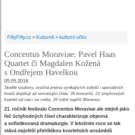
FiftyFifty.cz
>
Kulturně
>
kulturní očko
Concentus Moraviae: Pavel Haas
Quartet či Magdalen Kožená
s Ondřejem Havelkou
05.05.2016
Skvělé soubory, zvučná jména vynikajících sólistů i speciálních
hostů doplňují až omračující čísla: 35 koncertů, 22 smyčcových
kvartet od nás i ze světa, 20 měst napříč Moravou.
21. ročník festivalu Concentus Moraviae ale stejně jako
řeč úctyhodných čísel charakterizuje objevná
a sofistikovaná dramaturgie. V letošním roce se tak
stává největší přehlídkou kvartetních ansámblů