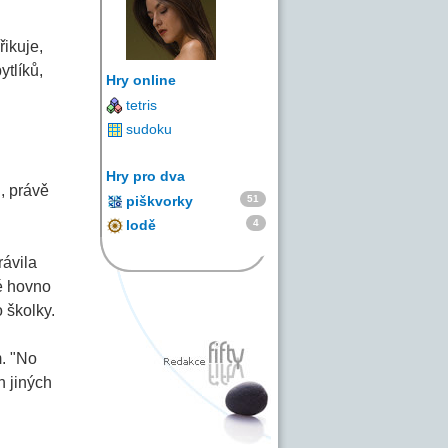
řikuje,
tlíků,
Hry online
tetris
sudoku
Hry pro dva
, právě
51
piškvorky
4
lodě
rávila
é hovno
 školky.
m. "No
h jiných