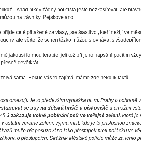
likož ji snad nikdy žádný policista ještě nezkasíroval, ale hlavn
nemůžou na trávníky. Pejskové ano.
přijde celé přitažené za vlasy, jste štastlivci, kteří nežijí ve mě
mouchy, ale věřte, že se jen těžko můžou srovnávat s všudepřít
jmě jakousi formou terapie, jelikož při jeho napsání pocítím vžd
 přesně devětkrát.
áznivá sama. Pokud vás to zajímá, máme zde několik faktů.
osti omezují. Je to především vyhláška hl. m. Prahy o ochraně 
vstupovat se psy na dětská hřiště a pískoviště
a umožnit vst
v § 3
zakazuje volné pobíhání psů ve veřejné zeleni
, která je
v ostatní veřejné zeleni, vyjma míst, kde je to příslušnou značk
zákazů může být posuzováno jako přestupek proti pořádku ve v
zákona o přestupcích. Strážník Městské policie může za tento 