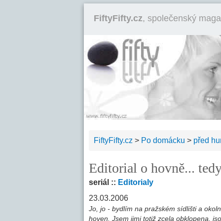
FiftyFifty.cz
, společenský maga
FiftyFifty.cz
>
Po domácku
>
před h
Editorial o hovně... te
seriál ::
Editorialy
23.03.2006
Jo, jo - bydlím na pražském sídlišti a oko
hoven. Jsem jimi totiž zcela obklopena, 