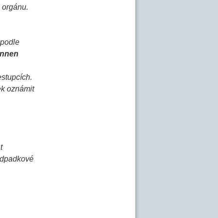
 orgánu.
 podle
innen
estupcích.
ek oznámit
t
 odpadkové