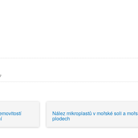
7
7
movitostí
Nález mikroplastů v mořské soli a moř
í
plodech