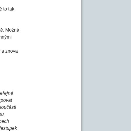
ě to tak
stě. Možná
omnými
y a znova
veřejné
upovat
 součástí
ou
ěcech
přestupek