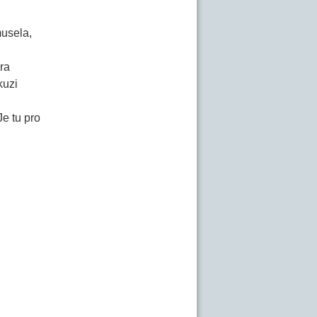
musela,
ra
kuzi
Je tu pro