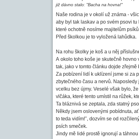
již dávno stalo: "Bacha na hovna!"
Naše rodina je v okolí už známa - všic
aby byl tak laskav a po svém psovi t
které ochotně nosíme majitelům psíků,
Před školkou je to vyložená lahůdka.
Na rohu školky je koš a u něj příslušné
A okolo toho koše je skutečně hovno 
tak, jako v tomto článku dojde zřejmě 
Za pobízení lidí k uklízení jsme si za 
zbytečného času a nervů. Naposledy j
vcelku bez újmy. Veselé však bylo, 
vlčáka, které tento umístil na růžek, 
Ta bláznivá se zeptala, zda statný pso
Někdy jsem oslovenými pobídnuta, ať t
to teda vidím!", dozvím se od rozčilen
psích smeček.
Jindy mě lidé prostě ignorují a táhnou