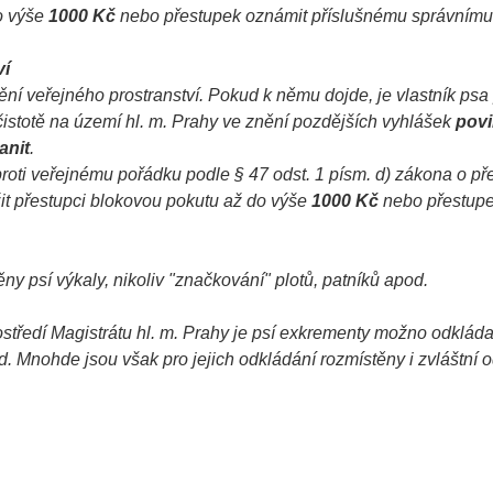
do výše
1000 Kč
nebo přestupek oznámit příslušnému správnímu
ví
tění veřejného prostranství. Pokud k němu dojde, je vlastník psa
čistotě na území hl. m. Prahy ve znění pozdějších vyhlášek
pov
anit
.
proti veřejnému pořádku podle § 47 odst. 1 písm. d) zákona o př
it přestupci blokovou pokutu až do výše
1000 Kč
nebo přestup
ny psí výkaly, nikoliv "značkování" plotů, patníků apod.
středí Magistrátu hl. m. Prahy je psí exkrementy možno odkláda
 Mnohde jsou však pro jejich odkládání rozmístěny i zvláštní