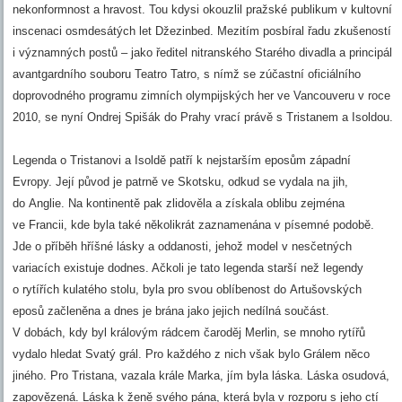
nekonformnost a hravost. Tou kdysi okouzlil pražské publikum v kultovní
inscenaci osmdesátých let Džezinbed. Mezitím posbíral řadu zkušeností
i významných postů – jako ředitel nitranského Starého divadla a principál
avantgardního souboru Teatro Tatro, s nímž se zúčastní oficiálního
doprovodného programu zimních olympijských her ve Vancouveru v roce
2010, se nyní Ondrej Spišák do Prahy vrací právě s Tristanem a Isoldou.
Legenda o Tristanovi a Isoldě patří k nejstarším eposům západní
Evropy. Její původ je patrně ve Skotsku, odkud se vydala na jih,
do Anglie. Na kontinentě pak zlidověla a získala oblibu zejména
ve Francii, kde byla také několikrát zaznamenána v písemné podobě.
Jde o příběh hříšné lásky a oddanosti, jehož model v nesčetných
variacích existuje dodnes. Ačkoli je tato legenda starší než legendy
o rytířích kulatého stolu, byla pro svou oblíbenost do Artušovských
eposů začleněna a dnes je brána jako jejich nedílná součást.
V dobách, kdy byl královým rádcem čaroděj Merlin, se mnoho rytířů
vydalo hledat Svatý grál. Pro každého z nich však bylo Grálem něco
jiného. Pro Tristana, vazala krále Marka, jím byla láska. Láska osudová,
zapovězená. Láska k ženě svého pána, která byla v rozporu s jeho ctí