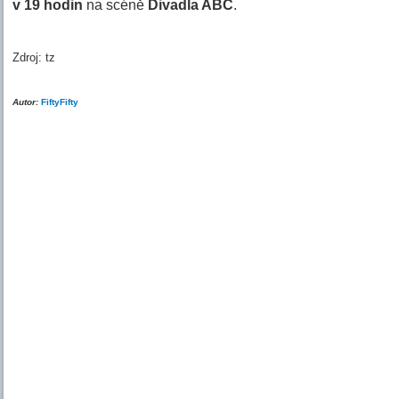
v 19 hodin
na scéně
Divadla ABC
.
Zdroj: tz
Autor:
FiftyFifty