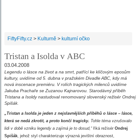
FiftyFifty.cz
>
Kulturně
>
kulturní očko
Tristan a Isolda v ABC
03.04.2008
Legendu o lásce na život a na smrt, patřící ke klíčovým eposům
kultury, uvidíme od 5. dubna v pražském Divadle ABC, kdy má
nová inscenace premiéru. V rolích tragických milenců uvidíme
Jakuba Prachaře se Zuzanou Kajnarovou. Starodávný příběh
Tristana a Isoldy nastudoval renomovaný slovenský režisér Ondrej
Spišák.
„Tristan a Isolda je jeden z nejslavnějších příběhů o lásce – lásce,
která se nedá zkrotit, a proto končí tragicky.
Tohle téma vzrušovalo
lidi v době vzniku legendy a zajímá je to dosud,“
říká režisér
Ondrej
Spišák
, jehož styl charakterizuje výrazná jevištní obraznost,