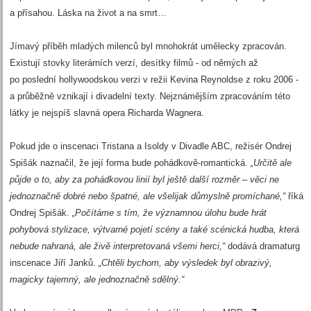
a přísahou. Láska na život a na smrt…
Jímavý příběh mladých milenců byl mnohokrát umělecky zpracován.
Existují stovky literárních verzí, desítky filmů - od němých až
po poslední hollywoodskou verzi v režii Kevina Reynoldse z roku 2006 -
a průběžně vznikají i divadelní texty. Nejznámějším zpracováním této
látky je nejspíš slavná opera Richarda Wagnera.
Pokud jde o inscenaci Tristana a Isoldy v Divadle ABC, režisér Ondrej
Spišák naznačil, že její forma bude pohádkově-romantická.
„Určitě ale
půjde o to, aby za pohádkovou linií byl ještě další rozměr – věci ne
jednoznačně dobré nebo špatné, ale všelijak důmyslně promíchané,“
říká
Ondrej Spišák.
„Počítáme s tím, že významnou úlohu bude hrát
pohybová stylizace, výtvarné pojetí scény a také scénická hudba, která
nebude nahraná, ale živě interpretovaná všemi herci,“
dodává dramaturg
inscenace Jiří Janků.
„Chtěli bychom, aby výsledek byl obrazivý,
magicky tajemný, ale jednoznačně sdělný.“