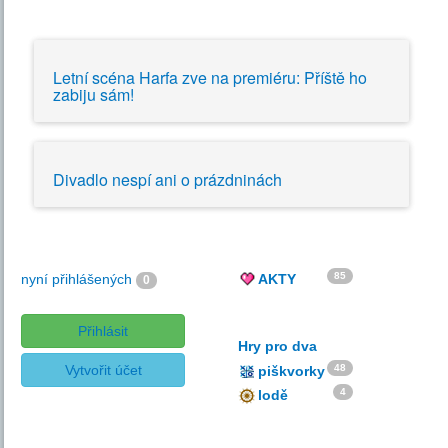
Letní scéna Harfa zve na premiéru: Příště ho
zabiju sám!
Divadlo nespí ani o prázdninách
85
nyní přihlášených
AKTY
0
Přihlásit
Hry pro dva
Vytvořit účet
48
piškvorky
4
lodě