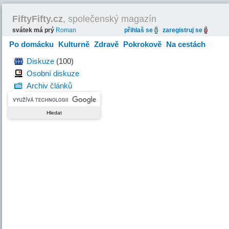
FiftyFifty.cz
, společenský magazín
svátek má prý
Roman
přihlaš se
zaregistruj se
Po domácku
Kulturně
Zdravě
Pokrokově
Na cestách
Hravě
Diskuze
(100)
Osobní diskuze
Archiv článků