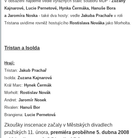
V obsazení najdeme vedle výrazných stálic souboru MDP -
Zuzany
Kajnarové, Lucie Pernetové, Hynka Čermáka, Hanuše Bora
a Jaromíra Noska
- také dva hosty: vedle
Jakuba Prachaře
v roli
Tristana uvidíme rovněž hostujícího
Rostislava Nováka
jako Morholta.
Tristan a Isolda
Hrají:
Tristan:
Jakub Prachař
Isolda:
Zuzana Kajnarová
Král Marc:
Hynek Čermák
Morholt:
Rostislav Novák
Andret:
Jaromír Nosek
Rivalen:
Hanuš Bor
Brangiena:
Lucie Pernetová
Zkoušky inscenace začaly v Městských divadlech
pražských 11. února,
premiéra proběhne 5. dubna 2008