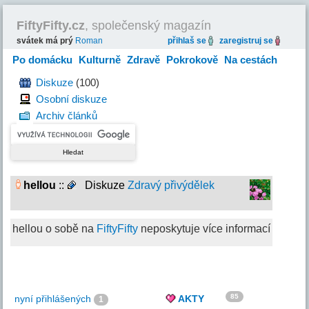
FiftyFifty.cz
, společenský magazín
svátek má prý
Roman
přihlaš se
zaregistruj se
Po domácku
Kulturně
Zdravě
Pokrokově
Na cestách
Hravě
Diskuze
(100)
Osobní diskuze
Archiv článků
hellou
::
Diskuze
Zdravý přivýdělek
hellou o sobě na
FiftyFifty
neposkytuje více informací
85
nyní přihlášených
AKTY
1