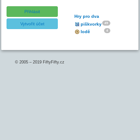
Přihlásit
Hry pro dva
Vytvořit účet
49
piškvorky
4
lodě
© 2005 – 2019 FiftyFifty.cz