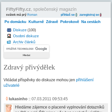
FiftyFifty.cz
, společenský magazín
svátek má prý
Roman
přihlaš se
zaregistruj se
Po domácku
Kulturně
Zdravě
Pokrokově
Na cestách
Hravě
Diskuze
(100)
Osobní diskuze
Archiv článků
Zdravý přivýdělek
Vkládat příspěvky do diskuze mohou jen
přihlášení
uživatelé
lukasinho
:: 07.03.2011 09:53:45
Hledáme zájemce o placené vyplnování dotazníků