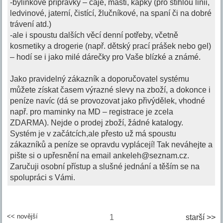
-bylinkové přípravky – čaje, masti, kapky (pro štíhlou linii,
ledvinové, jaterní, čistící, žlučníkové, na spaní či na dobré
trávení atd.)
-ale i spoustu dalších věcí denní potřeby, včetně
kosmetiky a drogerie (např. dětský prací prášek nebo gel)
– hodí se i jako milé dárečky pro Vaše blízké a známé.
Jako pravidelný zákazník a doporučovatel systému
můžete získat časem výrazné slevy na zboží, a dokonce i
peníze navíc (dá se provozovat jako přivýdělek, vhodné
např. pro maminky na MD – registrace je zcela
ZDARMA). Nejde o prodej zboží, žádné katalogy.
Systém je v začátcích,ale přesto už má spoustu
zákazníků a peníze se opravdu vyplácejí! Tak neváhejte a
pište si o upřesnění na email
ankeleh@seznam.cz
.
Zaručuji osobní přístup a slušné jednání a těším se na
spolupráci s Vámi.
<< novější
1
starší >>