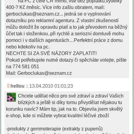
na PC z celé ČR mimo, vše bez poplatků,výdělky
400-? Kč /měsíc. Více info zašlu obratem, mail:
gerboclukas@seznam.cz
... jedná se o vyplnování
dotazníku pro reklamní agenturu. Z vlastní zkušeností
můžu doložit že opravdu platí a to jak převodem na běžný
ůčet tak i složenkou..při rychlé a seriozní domluvě mohu
pomoci i v dalších agenturách…Perfektní práce z domu
nebo kdekoliv na pc.
NECHTE SI ZA SVÉ NÁZORY ZAPLATIT!
Pokud potřebujete nutné dotazy či spěcháte volejte, pište
na 774 581 051
Mail:
Gerboclukas@seznam.cz
hellou
:: 13.04.2010 01:01:23
Chcete udělat něco pro své zdraví a zdraví Vašich
blízkých a ještě si díky tomu přivydělat nějakou tu
korunku navíc? Mám tip, jak na to. Objevila jsem skvělý
e-shop, kde si můžete vybrat kvalitní léčivé zboží
-produkty z gemmoterapie (extrakty z pupenů)