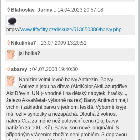
Blahoslav_Jurina
:: 14.04.2023 20:57:18
https://
www.fiftyfifty.cz/diskuze/513650386/barvy.php
Nikulinka7
:: 23.07.2009 13:20:51
jsi holka?
abarvy
:: 04.07.2008 19:40:30
Nabízím velmi levně barvy Antirezin. Barvy
Antirezin jsou na dřevo (AktiKolor,AktiLazur(dříve
AktiDřevin, UNI)- vhodné i na dětský nábytek, hračky...,
železo AkvaMetal- výborné na rez) Barvy Antirezin mají
vrchní i základní barvu v jednom, lesklá. Výborně kryje,
má rozliv syntetiky a nezapáchá. Dlouhá životnost
nátěru.Cca za méně než poloviční cenu (1kg barvy
nabízím za 100,--Kč). Barvy jsou nové, originální. S
případným vrácením zbožím není problém. S dopravou