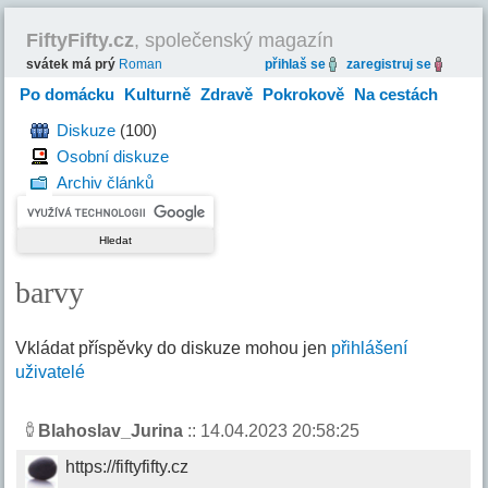
FiftyFifty.cz
, společenský magazín
svátek má prý
Roman
přihlaš se
zaregistruj se
Po domácku
Kulturně
Zdravě
Pokrokově
Na cestách
Hravě
Diskuze
(100)
Osobní diskuze
Archiv článků
barvy
Vkládat příspěvky do diskuze mohou jen
přihlášení
uživatelé
Blahoslav_Jurina
:: 14.04.2023 20:58:25
https://fiftyfifty.cz