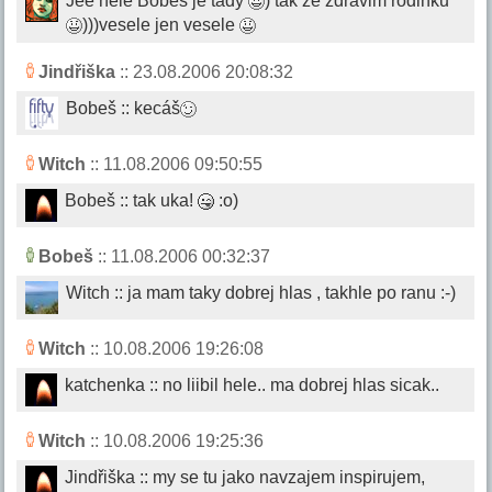
Jee hele Bobes je tady
) tak ze zdravim rodinku
)))vesele jen vesele
Jindřiška
:: 23.08.2006 20:08:32
Bobeš :: kecáš
Witch
:: 11.08.2006 09:50:55
Bobeš :: tak uka!
:o)
Bobeš
:: 11.08.2006 00:32:37
Witch :: ja mam taky dobrej hlas , takhle po ranu :-)
Witch
:: 10.08.2006 19:26:08
katchenka :: no liibil hele.. ma dobrej hlas sicak..
Witch
:: 10.08.2006 19:25:36
Jindřiška :: my se tu jako navzajem inspirujem,