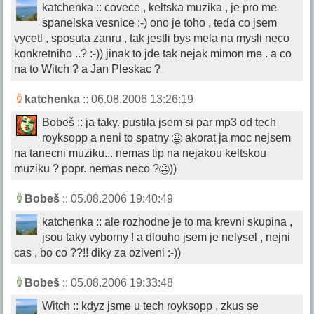
katchenka :: covece , keltska muzika , je pro me
spanelska vesnice :-) ono je toho , teda co jsem
vycetl , sposuta zanru , tak jestli bys mela na mysli neco
konkretniho ..? :-)) jinak to jde tak nejak mimon me . a co
na to Witch ? a Jan Pleskac ?
katchenka
:: 06.08.2006 13:26:19
Bobeš :: ja taky. pustila jsem si par mp3 od tech
royksopp a neni to spatny
akorat ja moc nejsem
na tanecni muziku... nemas tip na nejakou keltskou
muziku ? popr. nemas neco ?
))
Bobeš
:: 05.08.2006 19:40:49
katchenka :: ale rozhodne je to ma krevni skupina ,
jsou taky vyborny ! a dlouho jsem je nelysel , nejni
cas , bo co ??!! diky za oziveni :-))
Bobeš
:: 05.08.2006 19:33:48
Witch :: kdyz jsme u tech royksopp , zkus se