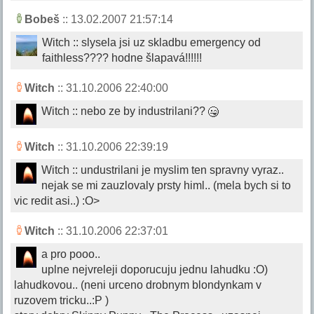
Bobeš
:: 13.02.2007 21:57:14
Witch :: slysela jsi uz skladbu emergency od
faithless???? hodne šlapavá!!!!!!
Witch
:: 31.10.2006 22:40:00
Witch :: nebo ze by industrilani??
Witch
:: 31.10.2006 22:39:19
Witch :: undustrilani je myslim ten spravny vyraz..
nejak se mi zauzlovaly prsty himl.. (mela bych si to
vic redit asi..) :O>
Witch
:: 31.10.2006 22:37:01
a pro pooo..
uplne nejvreleji doporucuju jednu lahudku :O)
lahudkovou.. (neni urceno drobnym blondynkam v
ruzovem tricku..:P )