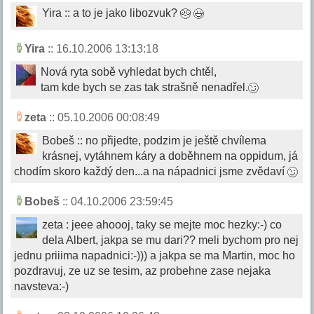
Yira :: a to je jako libozvuk?
Yira
:: 16.10.2006 13:13:18
Nová ryta sobě vyhledat bych chtěl,
tam kde bych se zas tak strašně nenadřel.
zeta
:: 05.10.2006 00:08:49
Bobeš :: no přijedte, podzim je ještě chvílema
krásnej, vytáhnem káry a doběhnem na oppidum, já
chodím skoro každý den...a na nápadnici jsme zvědaví
Bobeš
:: 04.10.2006 23:59:45
zeta : jeee ahoooj, taky se mejte moc hezky:-) co
dela Albert, jakpa se mu dari?? meli bychom pro nej
jednu priiima napadnici:-))) a jakpa se ma Martin, moc ho
pozdravuj, ze uz se tesim, az probehne zase nejaka
navsteva:-)