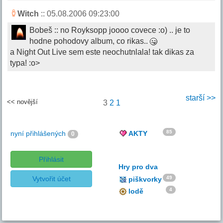
Witch
:: 05.08.2006 09:23:00
Bobeš :: no Royksopp joooo covece :o) .. je to
hodne pohodovy album, co rikas..
a Night Out Live sem este neochutnlala! tak dikas za
typa! :o>
starší >>
<< novější
3
2
1
85
nyní přihlášených
AKTY
0
Přihlásit
Hry pro dva
Vytvořit účet
49
piškvorky
4
lodě