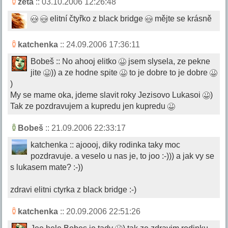
zeta
:: 03.10.2006 12:26:48
elitní čtyřko z black bridge
mějte se krásně
katchenka
:: 24.09.2006 17:36:11
Bobeš :: No ahooj elitko
jsem slysela, ze pekne
jite
)) a ze hodne spite
to je dobre to je dobre
)
My se mame oka, jdeme slavit roky Jezisovo Lukasoi
)
Tak ze pozdravujem a kupredu jen kupredu
Bobeš
:: 21.09.2006 22:33:17
katchenka :: ajoooj, diky rodinka taky moc
pozdravuje. a veselo u nas je, to joo :-))) a jak vy se
s lukasem mate? :-))
zdravi elitni ctyrka z black bridge :-)
katchenka
:: 20.09.2006 22:51:26