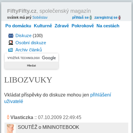
FiftyFifty.cz
, společenský magazín
svátek má prý
Soběslav
přihlaš se
zaregistruj se
Po domácku
Kulturně
Zdravě
Pokrokově
Na cestách
Hravě
Diskuze
(100)
Osobní diskuze
Archiv článků
LIBOZVUKY
Vkládat příspěvky do diskuze mohou jen
přihlášení
uživatelé
Vlasticzka
:: 07.10.2009 22:49:45
SOUTĚŽ o MININOTEBOOK