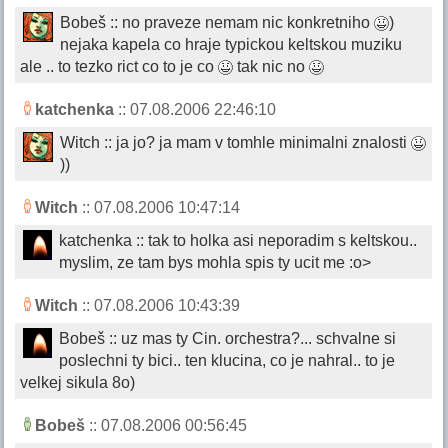
Bobeš :: no praveze nemam nic konkretniho
)
nejaka kapela co hraje typickou keltskou muziku
ale .. to tezko rict co to je co
tak nic no
katchenka
:: 07.08.2006 22:46:10
Witch :: ja jo? ja mam v tomhle minimalni znalosti
))
Witch
:: 07.08.2006 10:47:14
katchenka :: tak to holka asi neporadim s keltskou..
myslim, ze tam bys mohla spis ty ucit me :o>
Witch
:: 07.08.2006 10:43:39
Bobeš :: uz mas ty Cin. orchestra?... schvalne si
poslechni ty bici.. ten klucina, co je nahral.. to je
velkej sikula 8o)
Bobeš
:: 07.08.2006 00:56:45