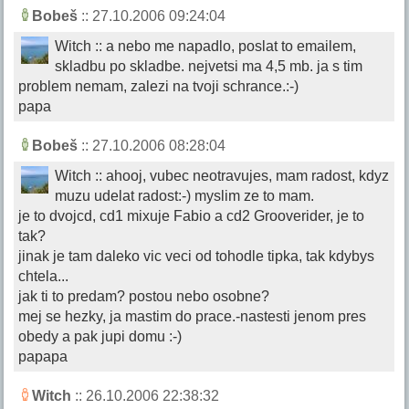
Bobeš
:: 27.10.2006 09:24:04
Witch :: a nebo me napadlo, poslat to emailem,
skladbu po skladbe. nejvetsi ma 4,5 mb. ja s tim
problem nemam, zalezi na tvoji schrance.:-)
papa
Bobeš
:: 27.10.2006 08:28:04
Witch :: ahooj, vubec neotravujes, mam radost, kdyz
muzu udelat radost:-) myslim ze to mam.
je to dvojcd, cd1 mixuje Fabio a cd2 Grooverider, je to
tak?
jinak je tam daleko vic veci od tohodle tipka, tak kdybys
chtela...
jak ti to predam? postou nebo osobne?
mej se hezky, ja mastim do prace.-nastesti jenom pres
obedy a pak jupi domu :-)
papapa
Witch
:: 26.10.2006 22:38:32