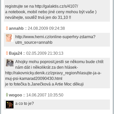
registrujte se na http://galaktis.cz/s/4107/
a notebook, mobil nebo jiné ceny mohou být vaše )
neváhejte, soutěž trvá jen do 31,10 !!
annahb
:: 24.08.2009 09:24:38
http://www.herni.cz/online-superhry-zdarma?
utm_source=annahb
Baja24
:: 02.05.2009 21:30:13
Ahojky mohu poprosit,jestli se někomu bude chtít
nám dát i několikrát za den hlásek-
http://rakovnicky.denik.cz/zpravy_region/hlasujte-ja-a-
muj-psi-kamarad20090430.html
je to fotečka b.Janečková a Artie Moc děkuji
wogoo
:: 14.06.2007 10:35:50
a co to je?