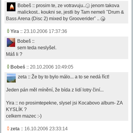
Bobeš :: prosim te, ze votravuju..
jenom takova
malickost.. koukni se, jestli by Tam nemeli "Drum &
Bass Arena (Disc 2) mixed by Grooverider" ..
Yira
:: 23.10.2006 17:37:36
Bobeš ::
sem teda neslyšel.
Máš li ?
Bobeš
:: 20.10.2006 10:49:05
zeta :: Že by to bylo málo... a to se nedá říct!
Jeden pán měl mínění, že bída z lidí lotry činí...
Yira :: no prosimtepekne, slysel jsi Kocabovo album- ZA
KYSLÍK ?
celkem mazec :-)
zeta
:: 16.10.2006 23:33:14