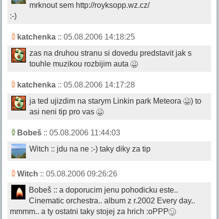
mrknout sem http://royksopp.wz.cz/
:-)
katchenka
:: 05.08.2006 14:18:25
zas na druhou stranu si dovedu predstavit jak s
touhle muzikou rozbijim auta
katchenka
:: 05.08.2006 14:17:28
ja ted ujizdim na starym Linkin park Meteora
) to
asi neni tip pro vas
Bobeš
:: 05.08.2006 11:44:03
Witch :: jdu na ne :-) taky diky za tip
Witch
:: 05.08.2006 09:26:26
Bobeš :: a doporucim jenu pohodicku este..
Cinematic orchestra.. album z r.2002 Every day..
mmmm.. a ty ostatni taky stojej za hrich :oPPP