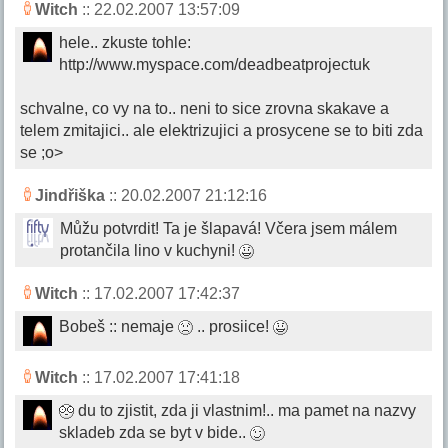
Witch
:: 22.02.2007 13:57:09
hele.. zkuste tohle:
http://www.myspace.com/deadbeatprojectuk
schvalne, co vy na to.. neni to sice zrovna skakave a
telem zmitajici.. ale elektrizujici a prosycene se to biti zda
se ;o>
Jindřiška
:: 20.02.2007 21:12:16
Můžu potvrdit! Ta je šlapavá! Včera jsem málem
protančila lino v kuchyni!
Witch
:: 17.02.2007 17:42:37
Bobeš :: nemaje
.. prosiice!
Witch
:: 17.02.2007 17:41:18
du to zjistit, zda ji vlastnim!.. ma pamet na nazvy
skladeb zda se byt v bide..