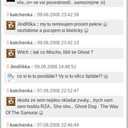
viis..:o> ve vsi pocestnosti!.. samozrejme ;o)
katchenka
:: 09.08.2006 23:42:39
Jindřiška :: my tu remixujem prosim pekne
nezlobime a pucujem si kbelicky
katchenka
:: 09.08.2006 23:42:13
Witch :: tak co Mischu, libil se Ghost ?
Jindřiška
:: 09.08.2006 14:48:51
co si to tu povídáte? Vy si tu něco špitáte!?
katchenka
:: 07.08.2006 22:52:47
skoda ze sem nejdou vkladat zvuky... bych vam
sem hodila RZA.. Sho sho... Ghost Dog - The Way
Of The Samurai
katchenka
:: 07.08.2006 22:46:44