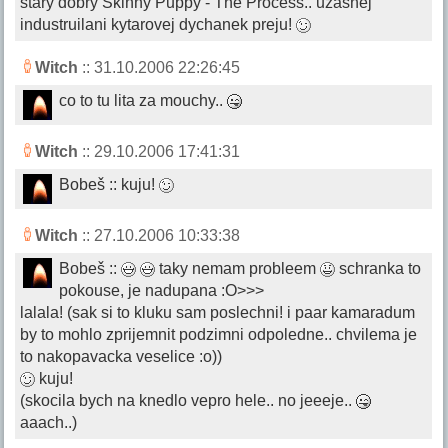
stary dobry Skinny Puppy - The Process.. uzasnej
industruilani kytarovej dychanek preju!
Witch
:: 31.10.2006 22:26:45
co to tu lita za mouchy..
Witch
:: 29.10.2006 17:41:31
Bobeš :: kuju!
Witch
:: 27.10.2006 10:33:38
Bobeš ::
taky nemam probleem
schranka to
pokouse, je nadupana :O>>>
lalala! (sak si to kluku sam poslechni! i paar kamaradum
by to mohlo zprijemnit podzimni odpoledne.. chvilema je
to nakopavacka veselice :o))
kuju!
(skocila bych na knedlo vepro hele.. no jeeeje..
aaach..)