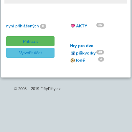
85
nyní přihlášených
AKTY
0
Přihlásit
Hry pro dva
Vytvořit účet
48
piškvorky
4
lodě
© 2005 – 2019 FiftyFifty.cz