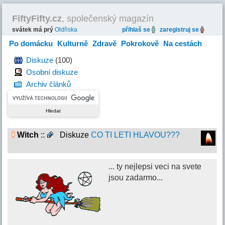
FiftyFifty.cz
, společenský magazín
svátek má prý
Oldřiska
přihlaš se
zaregistruj se
Po domácku
Kulturně
Zdravě
Pokrokově
Na cestách
Hravě
Diskuze
(100)
Osobní diskuze
Archiv článků
Witch
::
Diskuze
CO TI LETI HLAVOU???
... ty nejlepsi veci na svete
jsou zadarmo...