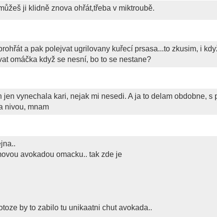
můžeš ji klidně znova ohřát,třeba v miktroubě.
rohřát a pak polejvat ugrilovany kuřecí prsasa...to zkusim, i kdy
ovat omáčka když se nesní, bo to se nestane?
ych jen vynechala kari, nejak mi nesedi. A ja to delam obdobne, s
 a nivou, mnam
jna..
emovou avokadou omacku.. tak zde je
rotoze by to zabilo tu unikaatni chut avokada..