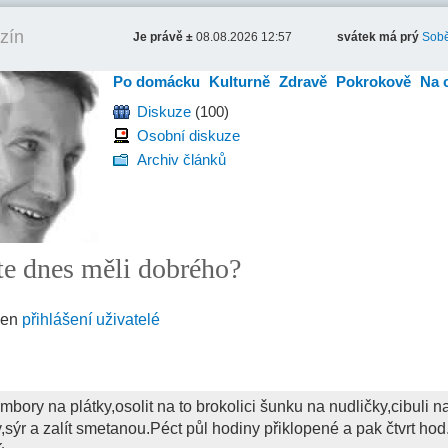
zín
Je právě ±
08.08.2026 12:57
svátek má prý
Sobě
Po domácku
Kulturně
Zdravě
Pokrokově
Na 
Diskuze
(100)
Osobní diskuze
Archiv článků
jste dnes měli dobrého?
jen
přihlášení uživatelé
bory na plátky,osolit na to brokolici šunku na nudličky,cibuli n
sýr a zalít smetanou.Péct půl hodiny přiklopené a pak čtvrt hod