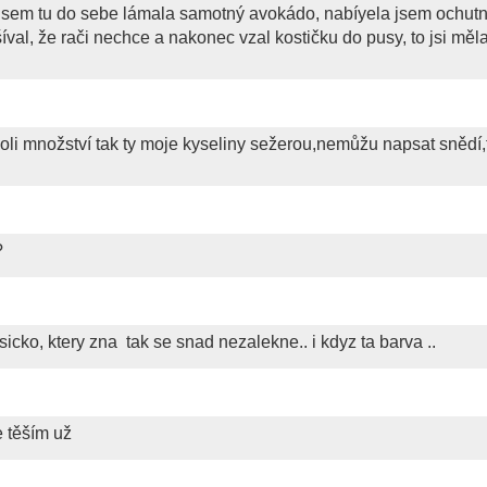
yž jsem tu do sebe lámala samotný avokádo, nabíyela jsem ochut
ošíval, že rači nechce a nakonec vzal kostičku do pusy, to jsi měla
koli množství tak ty moje kyseliny sežerou,nemůžu napsat snědí,
?
sicko, ktery zna
tak se snad nezalekne.. i kdyz ta barva ..
e těším už