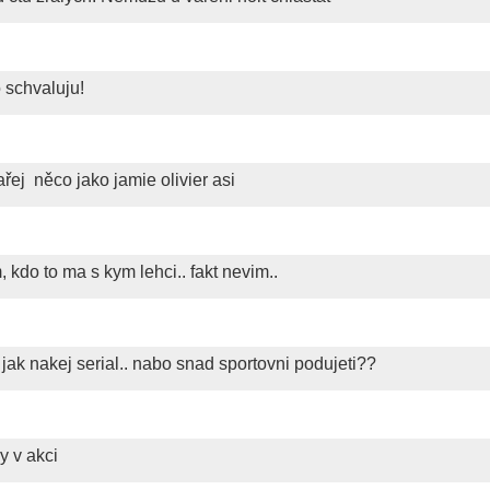
o schvaluju!
vařej
něco jako jamie olivier asi
m, kdo to ma s kym lehci.. fakt nevim..
i jak nakej serial.. nabo snad sportovni podujeti??
y v akci