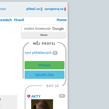
slav
přihlaš se
zaregistruj se
cestách
Hravě
Home
nyní přihlášených
0
Přihlásit
Vytvořit účet
85
AKTY
a
.