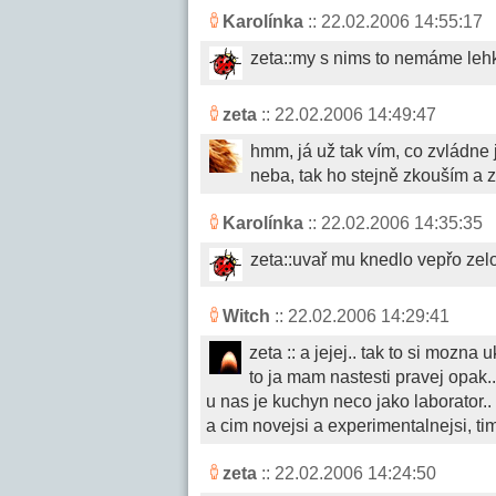
Karolínka
:: 22.02.2006 14:55:17
zeta::my s nims to nemáme lehk
zeta
:: 22.02.2006 14:49:47
hmm, já už tak vím, co zvládne 
neba, tak ho stejně zkouším a 
Karolínka
:: 22.02.2006 14:35:35
zeta::uvař mu knedlo vepřo zel
Witch
:: 22.02.2006 14:29:41
zeta :: a jejej.. tak to si mozna
to ja mam nastesti pravej opak..
u nas je kuchyn neco jako laborator..
a cim novejsi a experimentalnejsi, ti
zeta
:: 22.02.2006 14:24:50