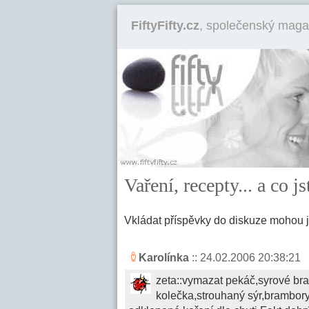
FiftyFifty.cz
, společenský maga
Vaření, recepty... a co 
Vkládat příspěvky do diskuze mohou 
Karolínka
:: 24.02.2006 20:38:21
zeta::vymazat pekáč,syrové bram
kolečka,strouhaný sýr,brambory,