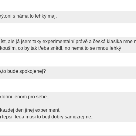
ý,oni s náma to lehký maj.
jíst, ale já jsem taky experimentalní právě a česká klasika mne
zkouším, co by tak třeba snědl, no nemá to se mnou lehký
o,to bude spokojenej?
 uklohni jenom pro sebe..
 kazdej den jinej experiment..
m lepsi
teda musi to bejt dobry samozrejme..