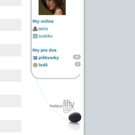
Hry online
tetris
sudoku
Hry pro dva
49
piškvorky
4
lodě