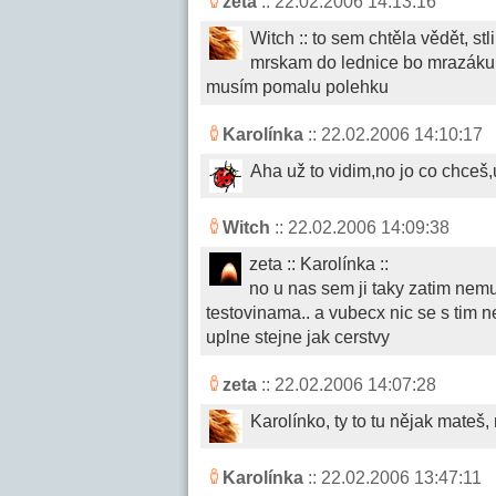
zeta
:: 22.02.2006 14:13:16
Witch :: to sem chtěla vědět, s
mrskam do lednice bo mrazáku..
musím pomalu polehku
Karolínka
:: 22.02.2006 14:10:17
Aha už to vidim,no jo co chceš
Witch
:: 22.02.2006 14:09:38
zeta :: Karolínka ::
no u nas sem ji taky zatim nem
testovinama.. a vubecx nic se s tim n
uplne stejne jak cerstvy
zeta
:: 22.02.2006 14:07:28
Karolínko, ty to tu nějak mateš
Karolínka
:: 22.02.2006 13:47:11