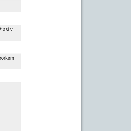
ž asi v
 porkem