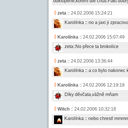
odklopené,koření dle chuti.Fakt dobr
zeta
:: 24.02.2006 15:24:21
Karolínka :: no a jaxi ji zpracov
Karolínka
:: 24.02.2006 15:07:49
zeta::No přece ta brokolice
zeta
:: 24.02.2006 13:36:44
Karolínka :: a co bylo nakonec 
Karolínka
:: 24.02.2006 12:19:18
Díky děvčata,vážně mňam
Witch
:: 24.02.2006 10:32:18
Karolínka :: nebo chrest! mmmm