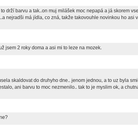
tli to drží barvu a tak..on muj milášek moc nepapá a já skorem v
a nejradši má jídla, co zná, takže takovouhle novinkou ho asi 
,už jsem 2 roky doma a asi mi to leze na mozek.
usela skaldovat do druhyho dne.. jenom jednou, a to uz byla sm
estalo, ani barvu to moc nezmenilo.. tak to je myslim ok, a chutn
, ne?