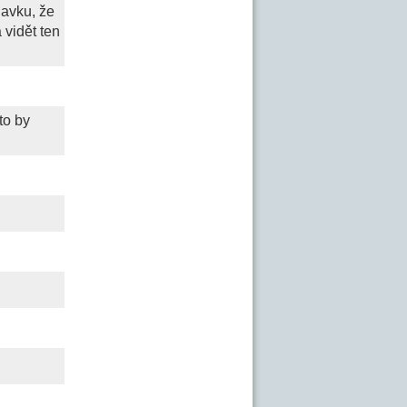
navku, že
 vidět ten
to by