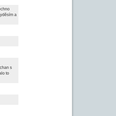
sechno
vyděsím a
ichan s
alo to