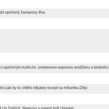
odit opečený žampiony třea
y s opečeným kuřecím, smetanovo-sejrovou omáčkou a brokolici
ici,tak by to chtělo nějakej recept na mňamku.Díky
 ctu žralých. Nemuzu u vareni holt chlastat