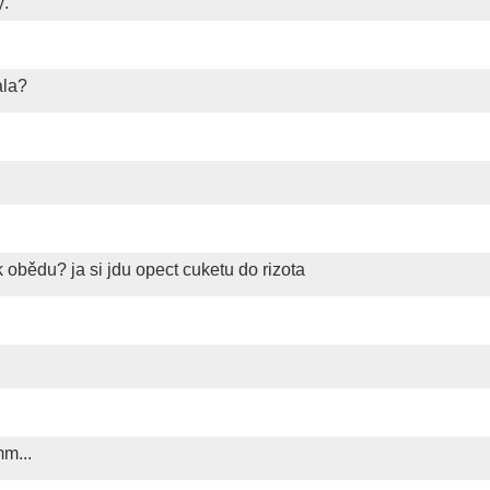
ý.
ala?
k obědu? ja si jdu opect cuketu do rizota
m...