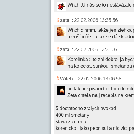
Witch::U nás se to nestává,ale 
zeta
:: 22.02.2006 13:35:56
Witch :: hmm, takže jen zlehka p
menší míře.. a jak se dá sklad
zeta
:: 22.02.2006 13:31:37
Karolínka :: to zni dobre, ja b
na kolecka, sunkou, smetanou
Witch
:: 22.02.2006 13:06:58
no tak prispivam trochou do mle
Zeta chtela muj recepis na kr
5 dostatecne zralych avokad
400 ml smetany
stava z citronu
korenicko.. jako pepr, sul a nic vic, p