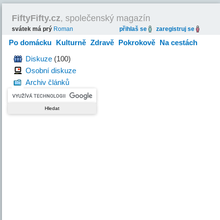
FiftyFifty.cz
, společenský magazín
svátek má prý
Roman
přihlaš se
zaregistruj se
Po domácku
Kulturně
Zdravě
Pokrokově
Na cestách
Hravě
Diskuze
(100)
Osobní diskuze
Archiv článků