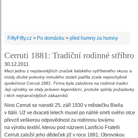
FiftyFifty.cz
>
Po domácku
>
před humny za humny
Cerruti 1881: Tradiční rodinné stříbro
30.12.2011
Mezi jednu z nejslavnějších značek italského vytříbeného vkusu a
módy druhé poloviny minulého století patřila zcela nepochybně
společnost Cerruti 1881. Firma byla založena na rodinné tradici.
Její výrobky se staly právem legendární, protože splnily požadavky
i těch nejnáročnějších zákazníků.
Nino Cerruti se narodil 25. září 1930 v městečku Biella
v Itálii. Už ve dvaceti letech musel po náhlé smrti svého otce
převzít veškerou odpovědnost za rodinnou továrnu
na výrobu textilií, kterou pod názvem Lanificio Fratelli
Cerruti založil jeho dědeček již v roce 1881. Obrovskou