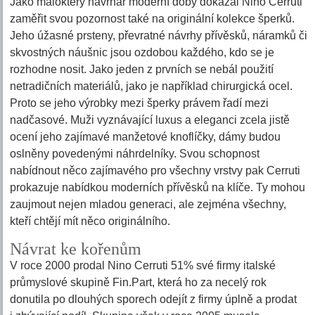
Jako málokterý návrhář moderní doby dokázal Nino Cerruti
zaměřit svou pozornost také na originální kolekce šperků.
Jeho úžasné prsteny, převratné návrhy přívěsků, náramků či
skvostných náušnic jsou ozdobou každého, kdo se je
rozhodne nosit. Jako jeden z prvních se nebál použití
netradičních materiálů, jako je například chirurgická ocel.
Proto se jeho výrobky mezi šperky právem řadí mezi
nadčasové. Muži vyznávající luxus a eleganci zcela jistě
ocení jeho zajímavé manžetové knoflíčky, dámy budou
oslněny povedenými náhrdelníky. Svou schopnost
nabídnout něco zajímavého pro všechny vrstvy pak Cerruti
prokazuje nabídkou moderních přívěsků na klíče. Ty mohou
zaujmout nejen mladou generaci, ale zejména všechny,
kteří chtějí mít něco originálního.
Návrat ke kořenům
V roce 2000 prodal Nino Cerruti 51% své firmy italské
průmyslové skupině Fin.Part, která ho za necelý rok
donutila po dlouhých sporech odejít z firmy úplně a prodat