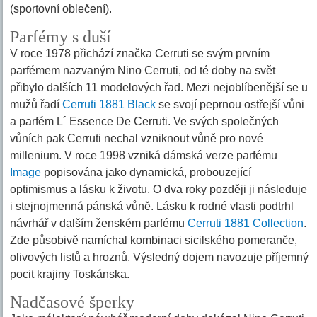
(sportovní oblečení).
Parfémy s duší
V roce 1978 přichází značka Cerruti se svým prvním
parfémem nazvaným Nino Cerruti, od té doby na svět
přibylo dalších 11 modelových řad. Mezi nejoblíbenější se u
mužů řadí
Cerruti 1881 Black
se svojí peprnou ostřejší vůni
a parfém L´ Essence De Cerruti. Ve svých společných
vůních pak Cerruti nechal vzniknout vůně pro nové
millenium. V roce 1998 vzniká dámská verze parfému
Image
popisována jako dynamická, probouzející
optimismus a lásku k životu. O dva roky později ji následuje
i stejnojmenná pánská vůně. Lásku k rodné vlasti podtrhl
návrhář v dalším ženském parfému
Cerruti 1881 Collection
.
Zde působivě namíchal kombinaci sicilského pomeranče,
olivových listů a hroznů. Výsledný dojem navozuje příjemný
pocit krajiny Toskánska.
Nadčasové šperky