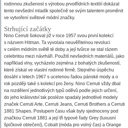
rodinnou zkušenost s výrobou prvotřídních textilií dokázal
tento nevšední mladík společně se svým talentem proměnit
ve vytvoření světové módní značky.
Strhující začátky
Nino Cerruti šokoval již v roce 1957 svou první kolekcí
s názvem Hitman. Ta vyvolala neuvěřitelnou revoluci
v celém módním světě té doby a její tvůrce se stal rázem
celebritou mezi návrháři. Použití nevšedních materiálů, jako
například vlny, vycházelo zejména z bohatých zkušeností,
které získal ve vlastní rodinné firmě. Stejného úspěchu
dosáhl v letech 1967 s ucelenou řadou pánské mody a o
rok později také s kolekcí pro ženy. Nino Cerruti vždy dbal
na rozdělení jednotlivých typů oděvů podle jejich určení,
do jeho království tak posléze spadaly jednotlivé modely
značek Cerruti Arte, Cerruti Jeans, Cerruti Brothers a Cerruti
1881 Shapes. Postupem času však byly sjednoceny pod
značkou Cerruti 1881 a její tři typové řady Grey (luxusní
špičkové oblečení), Cobalt (móda pro volný čas) a Orange