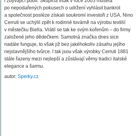
i zbývající podíl. Skupina však v roce 2005 musela
po nepodařených pokusech o udržení vyhlásit bankrot
a společnost posléze získali soukromí investoři z USA. Nino
Cerruti se uchýlil zpět k rodinné továrně na výrobu textilií
v městečku Biella. Vrátil se tak ke svým kořenům – do firmy
založené jeho dědečkem. Samotná značka dnes sice
nadále funguje, to však již bez jakéhokoliv zásahu jejího
nejslavnějšího tvůrce. I tak jsou však výrobky Cerruti 1881
stále řazeny mezi nejlepší a zůstávají věrny tradici italské
elegance a šarmu.
autor:
Sperky.cz