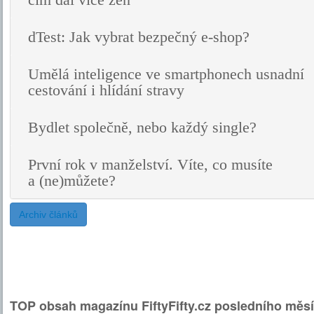
čím dál více žen
dTest: Jak vybrat bezpečný e-shop?
Umělá inteligence ve smartphonech usnadní
cestování i hlídání stravy
Bydlet společně, nebo každý single?
První rok v manželství. Víte, co musíte
a (ne)můžete?
Archiv článků
TOP obsah magazínu FiftyFifty.cz posledního měsí