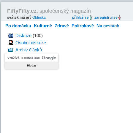
FiftyFifty.cz
, společenský magazín
svátek má prý
Oldřiska
přihlaš se
zaregistruj se
Po domácku
Kulturně
Zdravě
Pokrokově
Na cestách
Hravě
Diskuze
(100)
Osobní diskuze
Archiv článků