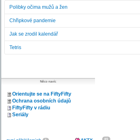
Polibky očima mužů a žen
Chřipkové pandemie
Jak se zrodil kalendář
Tetris
Něco navíc
Orientujte se na FiftyFifty
Ochrana osobních údajů
FiftyFifty v rádiu
Seriály
85