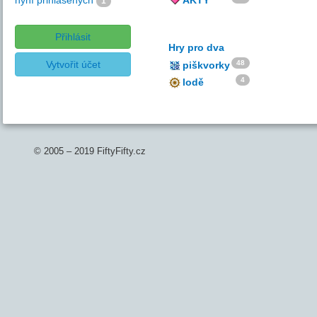
nyní přihlášených
AKTY
1
Přihlásit
Hry pro dva
Vytvořit účet
48
piškvorky
4
lodě
© 2005 – 2019 FiftyFifty.cz