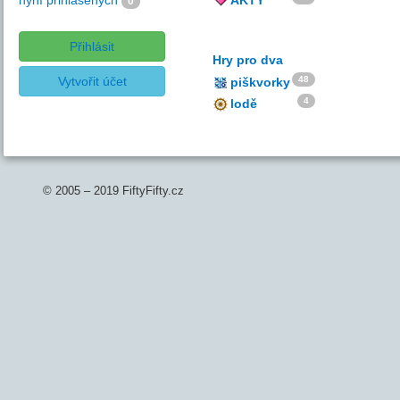
nyní přihlášených
AKTY
0
Přihlásit
Hry pro dva
Vytvořit účet
48
piškvorky
4
lodě
© 2005 – 2019 FiftyFifty.cz