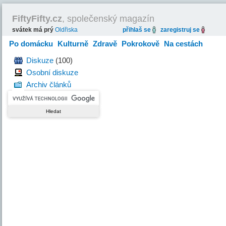
FiftyFifty.cz
, společenský magazín
svátek má prý
Oldřiska
přihlaš se
zaregistruj se
Po domácku
Kulturně
Zdravě
Pokrokově
Na cestách
Hravě
Diskuze
(100)
Osobní diskuze
Archiv článků