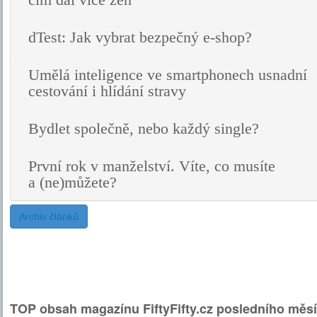
čím dál více žen
dTest: Jak vybrat bezpečný e-shop?
Umělá inteligence ve smartphonech usnadní
cestování i hlídání stravy
Bydlet společně, nebo každý single?
První rok v manželství. Víte, co musíte
a (ne)můžete?
Archiv článků
TOP obsah magazínu FiftyFifty.cz posledního měsí