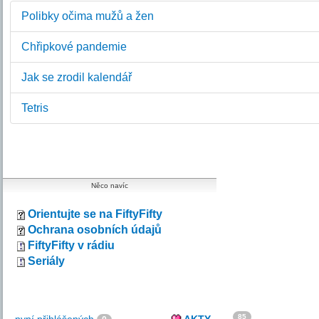
Polibky očima mužů a žen
Chřipkové pandemie
Jak se zrodil kalendář
Tetris
Něco navíc
Orientujte se na FiftyFifty
Ochrana osobních údajů
FiftyFifty v rádiu
Seriály
85