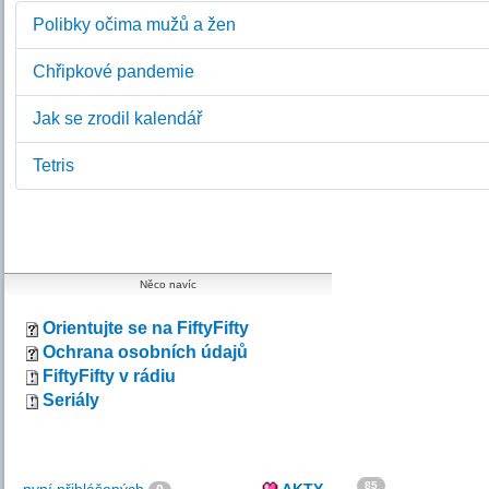
Polibky očima mužů a žen
Chřipkové pandemie
Jak se zrodil kalendář
Tetris
Něco navíc
Orientujte se na FiftyFifty
Ochrana osobních údajů
FiftyFifty v rádiu
Seriály
85