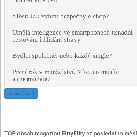
čím dál více žen
dTest: Jak vybrat bezpečný e-shop?
Umělá inteligence ve smartphonech usnadní
cestování i hlídání stravy
Bydlet společně, nebo každý single?
První rok v manželství. Víte, co musíte
a (ne)můžete?
Archiv článků
TOP obsah magazínu FiftyFifty.cz posledního měsí