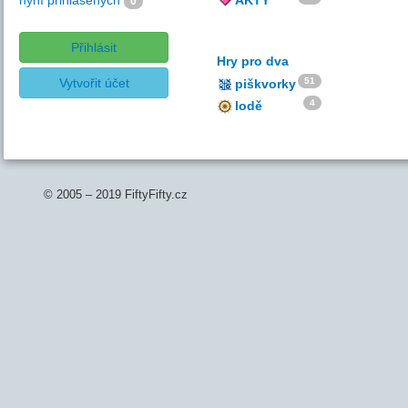
nyní přihlášených
AKTY
0
Přihlásit
Hry pro dva
Vytvořit účet
51
piškvorky
4
lodě
© 2005 – 2019 FiftyFifty.cz