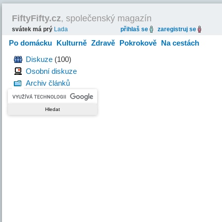
FiftyFifty.cz
, společenský magazín
svátek má prý
Lada
přihlaš se
zaregistruj se
Po domácku
Kulturně
Zdravě
Pokrokově
Na cestách
Hravě
Diskuze
(100)
Osobní diskuze
Archiv článků