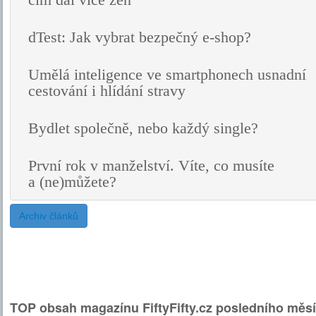
čím dál více žen
dTest: Jak vybrat bezpečný e-shop?
Umělá inteligence ve smartphonech usnadní
cestování i hlídání stravy
Bydlet společně, nebo každý single?
První rok v manželství. Víte, co musíte
a (ne)můžete?
Archiv článků
TOP obsah magazínu FiftyFifty.cz posledního měsí