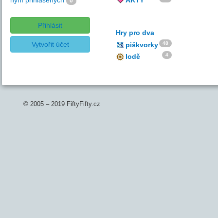
nyní přihlášených
AKTY
0
Přihlásit
Hry pro dva
Vytvořit účet
48
piškvorky
4
lodě
© 2005 – 2019 FiftyFifty.cz