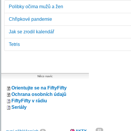
Polibky očima mužů a žen
Chřipkové pandemie
Jak se zrodil kalendář
Tetris
Něco navíc
Orientujte se na FiftyFifty
Ochrana osobních údajů
FiftyFifty v rádiu
Seriály
85