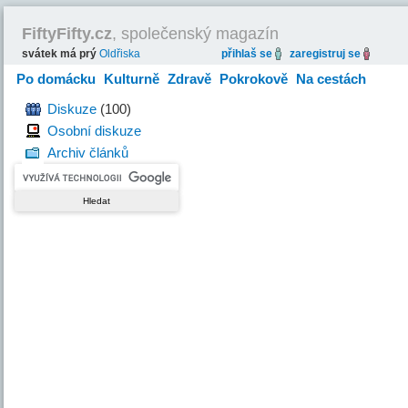
FiftyFifty.cz
, společenský magazín
svátek má prý
Oldřiska
přihlaš se
zaregistruj se
Po domácku
Kulturně
Zdravě
Pokrokově
Na cestách
Hravě
Diskuze
(100)
Osobní diskuze
Archiv článků