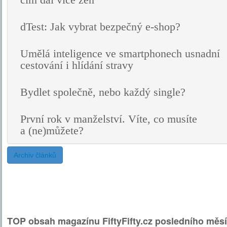
čím dál více žen
dTest: Jak vybrat bezpečný e-shop?
Umělá inteligence ve smartphonech usnadní
cestování i hlídání stravy
Bydlet společně, nebo každý single?
První rok v manželství. Víte, co musíte
a (ne)můžete?
Archiv článků
TOP obsah magazínu FiftyFifty.cz posledního měsí