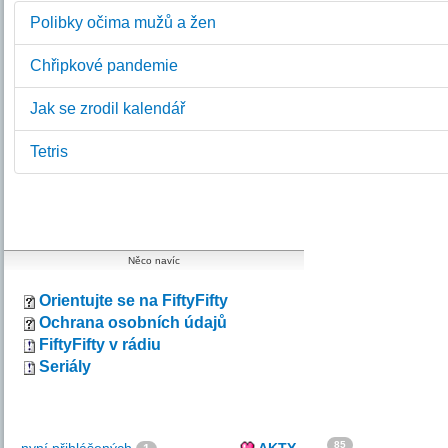
Polibky očima mužů a žen
Chřipkové pandemie
Jak se zrodil kalendář
Tetris
Něco navíc
Orientujte se na FiftyFifty
Ochrana osobních údajů
FiftyFifty v rádiu
Seriály
85