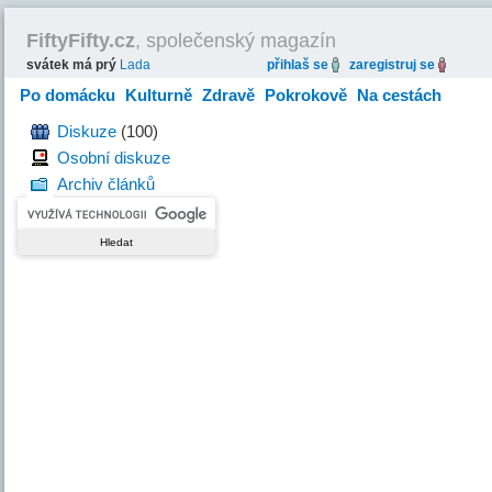
FiftyFifty.cz
, společenský magazín
svátek má prý
Lada
přihlaš se
zaregistruj se
Po domácku
Kulturně
Zdravě
Pokrokově
Na cestách
Hravě
Diskuze
(100)
Osobní diskuze
Archiv článků