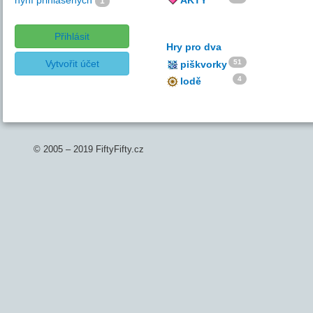
nyní přihlášených
AKTY
1
Přihlásit
Hry pro dva
Vytvořit účet
51
piškvorky
4
lodě
© 2005 – 2019 FiftyFifty.cz