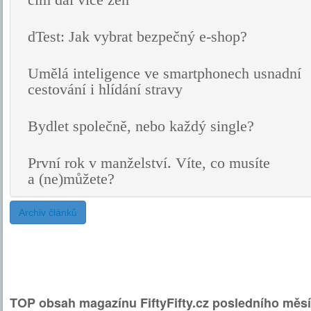
čím dál více žen
dTest: Jak vybrat bezpečný e-shop?
Umělá inteligence ve smartphonech usnadní
cestování i hlídání stravy
Bydlet společně, nebo každý single?
První rok v manželství. Víte, co musíte
a (ne)můžete?
Archiv článků
TOP obsah magazínu FiftyFifty.cz posledního měsí