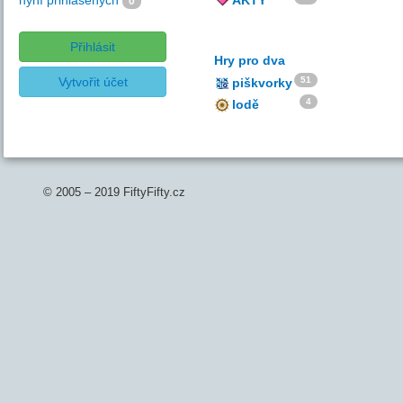
nyní přihlášených
AKTY
0
Přihlásit
Hry pro dva
Vytvořit účet
51
piškvorky
4
lodě
© 2005 – 2019 FiftyFifty.cz