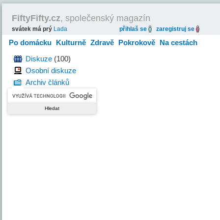
FiftyFifty.cz
, společenský magazín
svátek má prý
Lada
přihlaš se
zaregistruj se
Po domácku
Kulturně
Zdravě
Pokrokově
Na cestách
Hravě
Diskuze
(100)
Osobní diskuze
Archiv článků