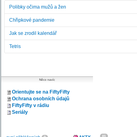
Polibky očima mužů a žen
Chřipkové pandemie
Jak se zrodil kalendář
Tetris
Něco navíc
Orientujte se na FiftyFifty
Ochrana osobních údajů
FiftyFifty v rádiu
Seriály
85