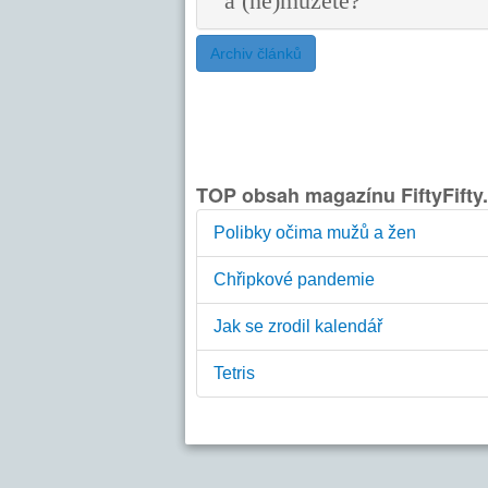
a (ne)můžete?
Archiv článků
TOP obsah magazínu FiftyFifty
Polibky očima mužů a žen
Chřipkové pandemie
Jak se zrodil kalendář
Tetris