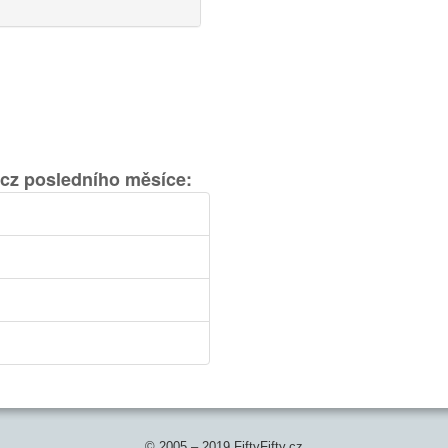
.cz posledního měsíce:
© 2005 – 2019 FiftyFifty.cz