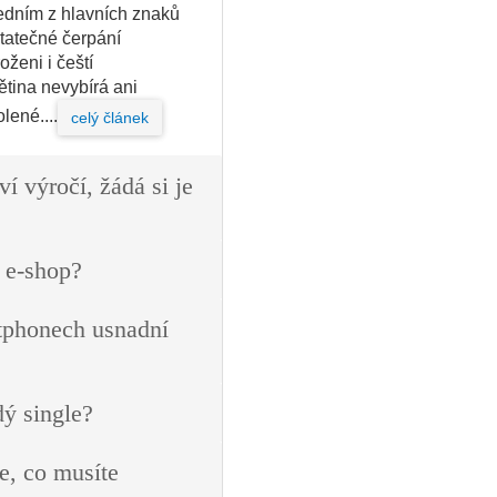
Jedním z hlavních znaků
tatečné čerpání
ženi i čeští
ětina nevybírá ani
ené....
celý článek
ví výročí, žádá si je
 e-shop?
tphonech usnadní
dý single?
e, co musíte