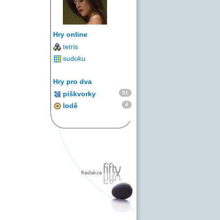
Hry online
tetris
sudoku
Hry pro dva
51
piškvorky
4
lodě