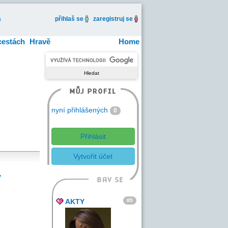
a
přihlaš se
zaregistruj se
cestách
Hravě
Home
nyní přihlášených
0
Přihlásit
Vytvořit účet
y
ů
85
AKTY