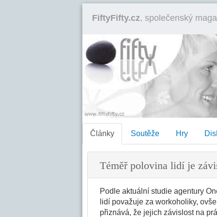
FiftyFifty.cz
, společenský maga
Články
Soutěže
Hry
Dis
Téměř polovina lidí je závi
Podle aktuální studie agentury On
lidí považuje za workoholiky, ovš
přiznává, že jejich závislost na p