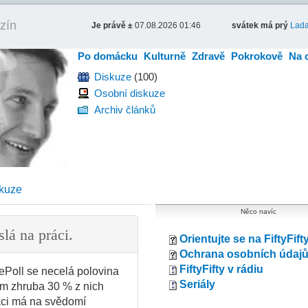
zín
Je právě ±
07.08.2026 01:46
svátek má prý
Lad
Po domácku
Kulturně
Zdravě
Pokrokově
Na 
Diskuze
(100)
Osobní diskuze
Archiv článků
kuze
Něco navíc
slá na práci.
Orientujte se na FiftyFift
Ochrana osobních údaj
FiftyFifty v rádiu
ePoll se necelá polovina
Seriály
em zhruba 30 % z nich
ráci má na svědomí