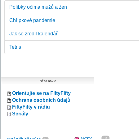
Polibky očima mužů a žen
Chřipkové pandemie
Jak se zrodil kalendář
Tetris
Něco navíc
Orientujte se na FiftyFifty
Ochrana osobních údajů
FiftyFifty v rádiu
Seriály
85