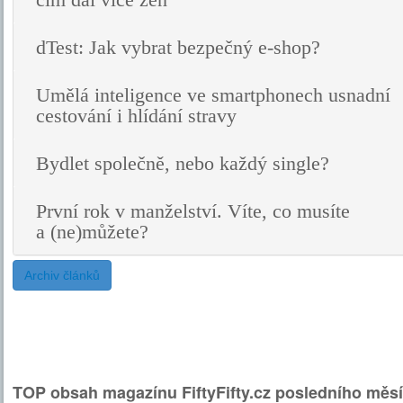
čím dál více žen
dTest: Jak vybrat bezpečný e-shop?
Umělá inteligence ve smartphonech usnadní
cestování i hlídání stravy
Bydlet společně, nebo každý single?
První rok v manželství. Víte, co musíte
a (ne)můžete?
Archiv článků
TOP obsah magazínu FiftyFifty.cz posledního měsí