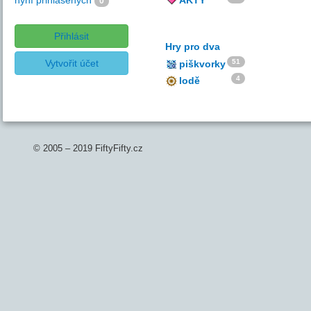
nyní přihlášených
AKTY
0
Přihlásit
Hry pro dva
Vytvořit účet
51
piškvorky
4
lodě
© 2005 – 2019 FiftyFifty.cz