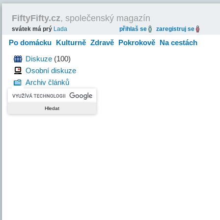
FiftyFifty.cz
, společenský magazín
svátek má prý
Lada
přihlaš se
zaregistruj se
Po domácku
Kulturně
Zdravě
Pokrokově
Na cestách
Hravě
Diskuze
(100)
Osobní diskuze
Archiv článků