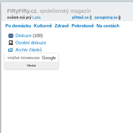
FiftyFifty.cz
, společenský magazín
svátek má prý
Lada
přihlaš se
zaregistruj se
Po domácku
Kulturně
Zdravě
Pokrokově
Na cestách
Hravě
Diskuze
(100)
Osobní diskuze
Archiv článků