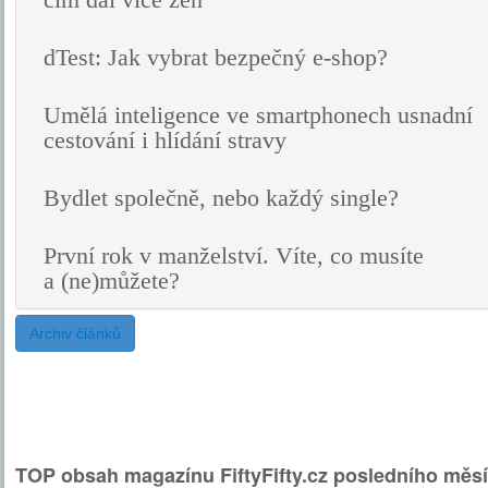
čím dál více žen
dTest: Jak vybrat bezpečný e-shop?
Umělá inteligence ve smartphonech usnadní
cestování i hlídání stravy
Bydlet společně, nebo každý single?
První rok v manželství. Víte, co musíte
a (ne)můžete?
Archiv článků
TOP obsah magazínu FiftyFifty.cz posledního měsí