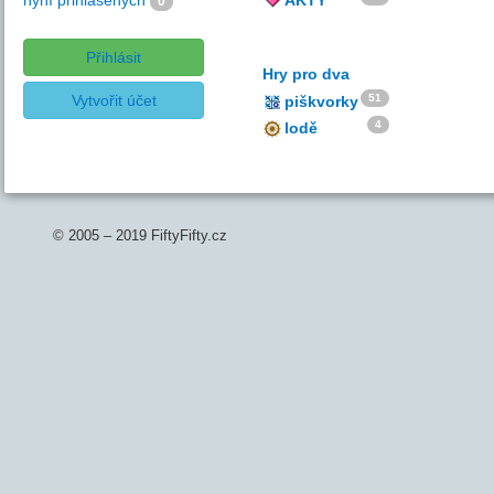
nyní přihlášených
AKTY
0
Přihlásit
Hry pro dva
Vytvořit účet
51
piškvorky
4
lodě
© 2005 – 2019 FiftyFifty.cz