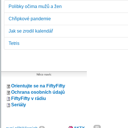
Polibky očima mužů a žen
Chřipkové pandemie
Jak se zrodil kalendář
Tetris
Něco navíc
Orientujte se na FiftyFifty
Ochrana osobních údajů
FiftyFifty v rádiu
Seriály
85