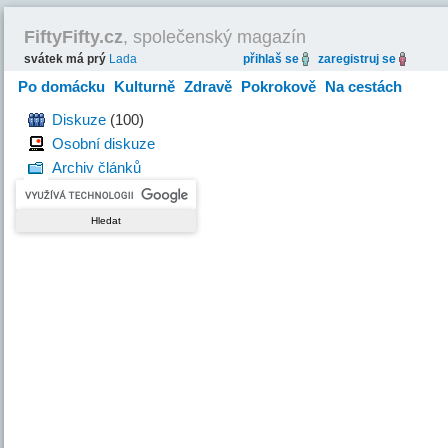
FiftyFifty.cz
, společenský magazín
svátek má prý
Lada
přihlaš se
zaregistruj se
Po domácku
Kulturně
Zdravě
Pokrokově
Na cestách
Hravě
Diskuze
(100)
Osobní diskuze
Archiv článků