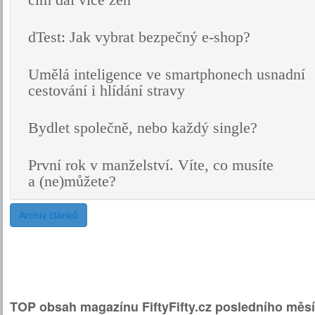
čím dál více žen
dTest: Jak vybrat bezpečný e-shop?
Umělá inteligence ve smartphonech usnadní
cestování i hlídání stravy
Bydlet společně, nebo každý single?
První rok v manželství. Víte, co musíte
a (ne)můžete?
Archiv článků
TOP obsah magazínu FiftyFifty.cz posledního měsí