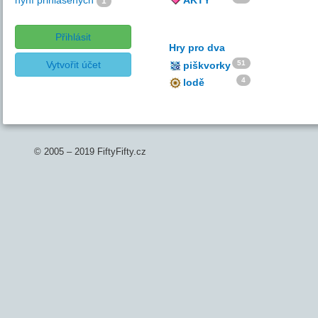
nyní přihlášených
AKTY
1
Přihlásit
Hry pro dva
Vytvořit účet
51
piškvorky
4
lodě
© 2005 – 2019 FiftyFifty.cz