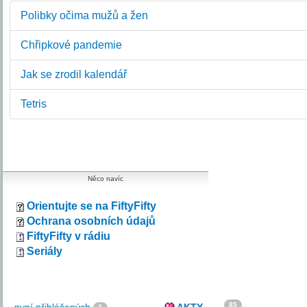
Polibky očima mužů a žen
Chřipkové pandemie
Jak se zrodil kalendář
Tetris
Něco navíc
Orientujte se na FiftyFifty
Ochrana osobních údajů
FiftyFifty v rádiu
Seriály
85