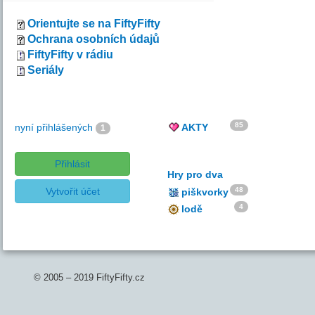
Orientujte se na FiftyFifty
Ochrana osobních údajů
FiftyFifty v rádiu
Seriály
85
nyní přihlášených
AKTY
1
Přihlásit
Hry pro dva
Vytvořit účet
48
piškvorky
4
lodě
© 2005 – 2019 FiftyFifty.cz