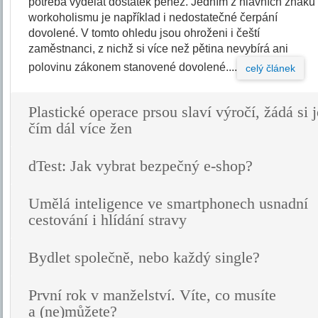
potřeba vydělat dostatek peněz. Jedním z hlavních znaků
workoholismu je například i nedostatečné čerpání
dovolené. V tomto ohledu jsou ohroženi i čeští
zaměstnanci, z nichž si více než pětina nevybírá ani
polovinu zákonem stanovené dovolené....
celý článek
Plastické operace prsou slaví výročí, žádá si j
čím dál více žen
dTest: Jak vybrat bezpečný e-shop?
Umělá inteligence ve smartphonech usnadní
cestování i hlídání stravy
Bydlet společně, nebo každý single?
První rok v manželství. Víte, co musíte
a (ne)můžete?