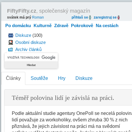
FiftyFifty.cz
, společenský magazín
svátek má prý
Roman
přihlaš se
zaregistruj se
Po domácku
Kulturně
Zdravě
Pokrokově
Na cestách
Hravě
Diskuze
(100)
Osobní diskuze
Archiv článků
Články
Soutěže
Hry
Diskuze
Téměř polovina lidí je závislá na práci.
Podle aktuální studie agentury OnePoll se necelá polovi
lidí považuje za workoholiky, ovšem zhruba 30 % z nich
přiznává, že jejich závislost na práci má na svědomí