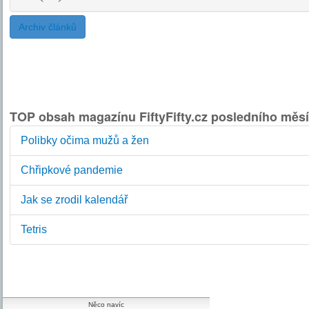
Archiv článků
TOP obsah magazínu FiftyFifty.cz posledního měsí
Polibky očima mužů a žen
Chřipkové pandemie
Jak se zrodil kalendář
Tetris
Něco navíc