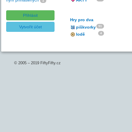
nyní přihlášených
AKTY
1
Přihlásit
Hry pro dva
Vytvořit účet
51
piškvorky
4
lodě
© 2005 – 2019 FiftyFifty.cz