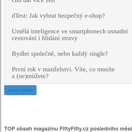
čím dál více žen
dTest: Jak vybrat bezpečný e-shop?
Umělá inteligence ve smartphonech usnadní
cestování i hlídání stravy
Bydlet společně, nebo každý single?
První rok v manželství. Víte, co musíte
a (ne)můžete?
Archiv článků
TOP obsah magazínu FiftyFifty.cz posledního měsí