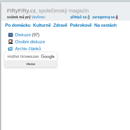
FiftyFifty.cz
, společenský magazín
svátek má prý
Vavřinec
přihlaš se
zaregistruj se
Po domácku
Kulturně
Zdravě
Pokrokově
Na cestách
Hravě
Diskuze
(97)
Osobní diskuze
Archiv článků