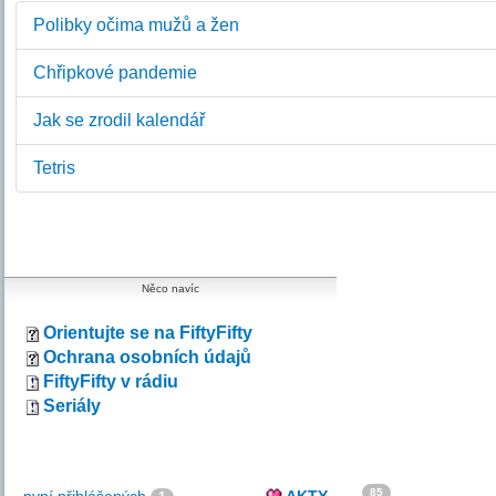
Polibky očima mužů a žen
Chřipkové pandemie
Jak se zrodil kalendář
Tetris
Něco navíc
Orientujte se na FiftyFifty
Ochrana osobních údajů
FiftyFifty v rádiu
Seriály
85