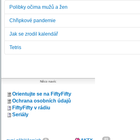
Polibky očima mužů a žen
Chřipkové pandemie
Jak se zrodil kalendář
Tetris
Něco navíc
Orientujte se na FiftyFifty
Ochrana osobních údajů
FiftyFifty v rádiu
Seriály
85