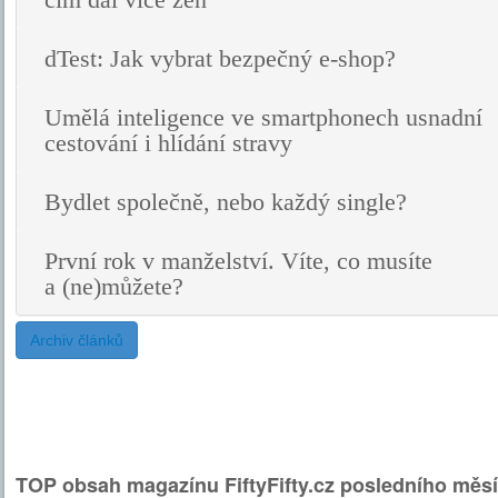
čím dál více žen
dTest: Jak vybrat bezpečný e-shop?
Umělá inteligence ve smartphonech usnadní
cestování i hlídání stravy
Bydlet společně, nebo každý single?
První rok v manželství. Víte, co musíte
a (ne)můžete?
Archiv článků
TOP obsah magazínu FiftyFifty.cz posledního měsí