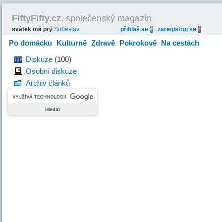
FiftyFifty.cz
, společenský magazín
svátek má prý
Soběslav
přihlaš se
zaregistruj se
Po domácku
Kulturně
Zdravě
Pokrokově
Na cestách
Hravě
Diskuze
(100)
Osobní diskuze
Archiv článků