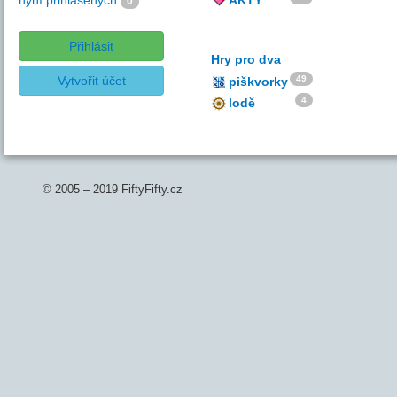
nyní přihlášených
AKTY
0
Přihlásit
Hry pro dva
Vytvořit účet
49
piškvorky
4
lodě
© 2005 – 2019 FiftyFifty.cz