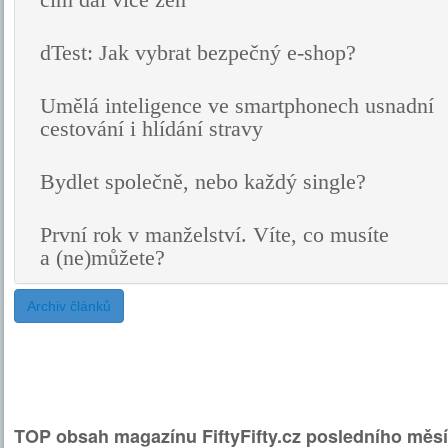
čím dál více žen
dTest: Jak vybrat bezpečný e-shop?
Umělá inteligence ve smartphonech usnadní
cestování i hlídání stravy
Bydlet společně, nebo každý single?
První rok v manželství. Víte, co musíte
a (ne)můžete?
Archiv článků
TOP obsah magazínu FiftyFifty.cz posledního měsí