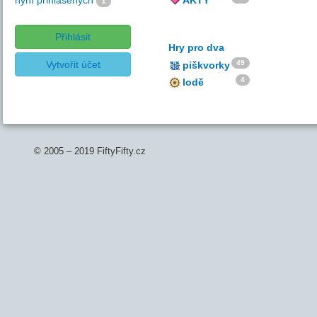
nyní přihlášených
AKTY
1
Přihlásit
Hry pro dva
Vytvořit účet
49
piškvorky
4
lodě
© 2005 – 2019 FiftyFifty.cz