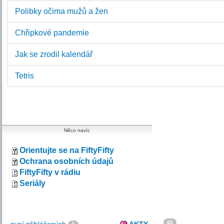
Polibky očima mužů a žen
Chřipkové pandemie
Jak se zrodil kalendář
Tetris
Něco navíc
Orientujte se na FiftyFifty
Ochrana osobních údajů
FiftyFifty v rádiu
Seriály
85