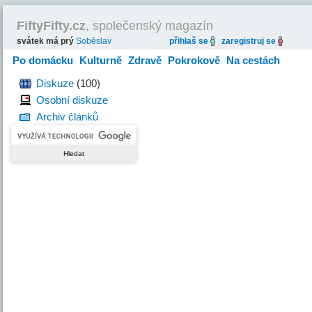
FiftyFifty.cz
, společenský magazín
svátek má prý
Soběslav
přihlaš se
zaregistruj se
Po domácku
Kulturně
Zdravě
Pokrokově
Na cestách
Hravě
Diskuze
(100)
Osobní diskuze
Archiv článků