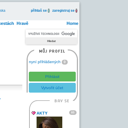
iska
přihlaš se
zaregistruj se
cestách
Hravě
Home
nyní přihlášených
0
Přihlásit
Vytvořit účet
y
ů
85
AKTY