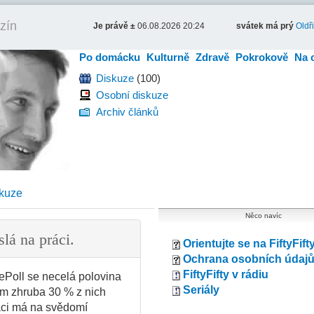
zín
Je právě ±
06.08.2026 20:24
svátek má prý
Oldř
Po domácku
Kulturně
Zdravě
Pokrokově
Na 
Diskuze
(100)
Osobní diskuze
Archiv článků
kuze
Něco navíc
slá na práci.
Orientujte se na FiftyFift
Ochrana osobních údaj
FiftyFifty v rádiu
ePoll se necelá polovina
Seriály
em zhruba 30 % z nich
ráci má na svědomí