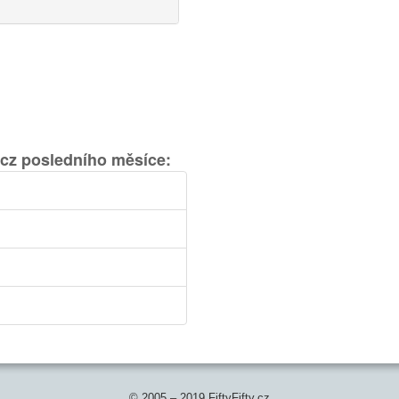
.cz posledního měsíce:
© 2005 – 2019 FiftyFifty.cz