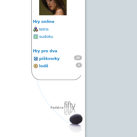
Hry online
tetris
sudoku
Hry pro dva
49
piškvorky
4
lodě