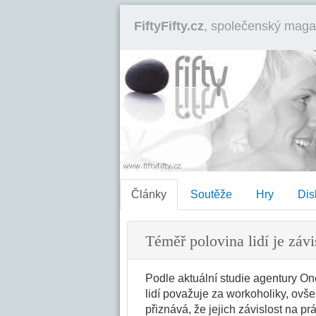
FiftyFifty.cz
, společenský maga
Články
Soutěže
Hry
Dis
Téměř polovina lidí je závi
Podle aktuální studie agentury On
lidí považuje za workoholiky, ovš
přiznává, že jejich závislost na p