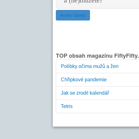
a (ne)můžete?
Archiv článků
TOP obsah magazínu FiftyFifty
Polibky očima mužů a žen
Chřipkové pandemie
Jak se zrodil kalendář
Tetris