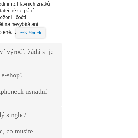
Jedním z hlavních znaků
tatečné čerpání
ženi i čeští
ětina nevybírá ani
ené....
celý článek
ví výročí, žádá si je
 e-shop?
tphonech usnadní
dý single?
e, co musíte