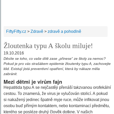
FiftyFifty.cz
>
Zdravě
>
zdravě a pohodlně
Žloutenka typu A školu miluje!
19.10.2016
Děsíte se toho, co vaše dítě zase „přinese“ ze školy za nemoc?
Pokud je pro vás strašákem epidemie žloutenky typu A, zachovejte
klid. Existují jistá preventivní opatření, která by nákaze měla
zabránit.
Mezi dětmi je virům fajn
Hepatitida typu A se nejčastěji přenáší takzvanou orofekální
cestou. To znamená, že virus je vylučován stolicí. A pokud
si nakažený jedinec špatně myje ruce, může infikovat jinou
osobu buď přímým kontaktem, nebo kontaminací předmětu,
kterého se posléze druhý člověk dotkne. V našich