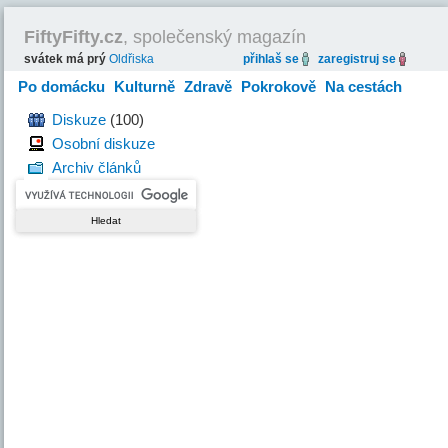
FiftyFifty.cz
, společenský magazín
svátek má prý
Oldřiska
přihlaš se
zaregistruj se
Po domácku
Kulturně
Zdravě
Pokrokově
Na cestách
Hravě
Diskuze
(100)
Osobní diskuze
Archiv článků