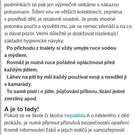
podmínkách se pak jen výjimečně setkáme s nákazou
potravinami. Šíření viru ve větších kolektivech, zejména
v prostředí dětí, je relativně snadné. Je proto vhodné
potomka poučit a vysvětlit mu, jak se nemoc přenáší a na co
si dávat pozor. Velmi důležité je dodržovat následující
základní hygienické návyky:
Po příchodu z toalety si vždy umyjte ruce vodou
a mýdlem.
Rovněž je nutné ruce pořádně opláchnout před
každým jídlem.
Láhev na pití by měl každý používat svoji a nesdílet ji
s kamarády.
To samé platí i o jídle, půjčování příboru, lízání jedné
zmrzliny apod.
A je to tady!
Pokud se ve škole či školce
hepatitida
A u některého z dětí
prokáže, je nutné přijmout příslušná bezpečnostní opatření.
Kromě informování žáků a jejich rodičů je samozřejmostí