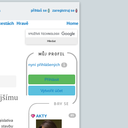
a
přihlaš se
zaregistruj se
cestách
Hravě
Home
nyní přihlášených
1
Přihlásit
Vytvořit účet
ějšímu
85
AKTY
islativa
o stavbu