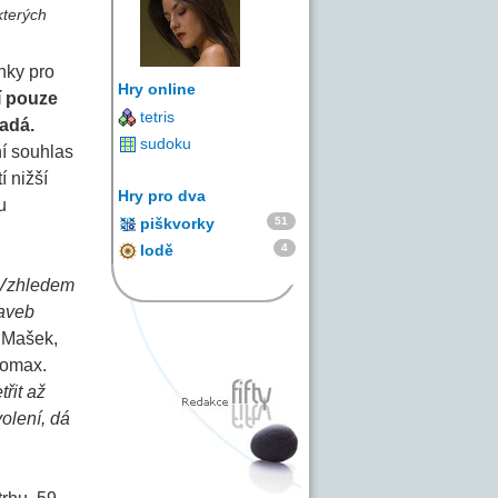
kterých
nky pro
Hry online
í pouze
tetris
adá.
sudoku
ní souhlas
í nižší
Hry pro dva
u
51
piškvorky
4
lodě
Vzhledem
taveb
v Mašek,
Lomax.
řit až
olení, dá