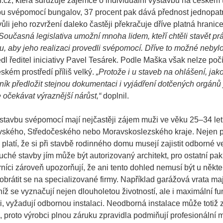
í.cz, která sdružuje zájemce o individuální výstavbu na českém 
vbu svépomocí bungalov, 37 procent pak dává přednost jednopa
li jeho rozvržení daleko častěji překračuje dříve platná hranic
Současná legislativa umožní mnoha lidem, kteří chtěli stavět pr
 aby jeho realizaci provedli svépomocí. Dříve to možné nebylo 
l ředitel iniciativy Pavel Tesárek. Podle Maška však nelze počít
kém prostředí příliš velký.
„Protože i u staveb na ohlášení, jak
ík předložit stejnou dokumentaci i vyjádření dotčených orgánů 
 očekávat výraznější nárůst,“
doplnil.
e o stavbu svépomocí mají nejčastěji zájem muži ve věku 25–34 let
avského, Středočeského nebo Moravskoslezského kraje. Nejen p
latí, že si při stavbě rodinného domu musejí zajistit odborné v
hé stavby jím může být autorizovaný architekt, pro ostatní pak
níci zároveň upozorňují, že ani tento dohled nemusí být u někte
obrátit se na specializované firmy. Například garážová vrata maj
íž se vyznačují nejen dlouholetou životností, ale i maximální fu
mi, vyžadují odbornou instalaci. Neodborná instalace může totiž
, proto výrobci plnou záruku zpravidla podmiňují profesionální 