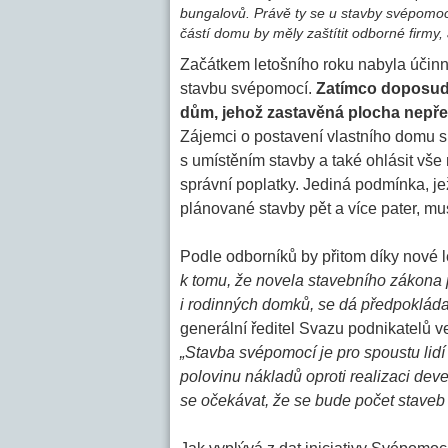
bungalovů. Právě ty se u stavby svépomocí 
částí domu by měly zaštítit odborné firmy,
Začátkem letošního roku nabyla účinn
stavbu svépomocí.
Zatímco doposud 
dům, jehož zastavěná plocha nepřek
Zájemci o postavení vlastního domu si
s umístěním stavby a také ohlásit vše 
správní poplatky. Jediná podmínka, jež
plánované stavby pět a více pater, mu
Podle odborníků by přitom díky nové 
k tomu, že novela stavebního zákona
i rodinných domků, se dá předpokláda
generální ředitel Svazu podnikatelů v
„Stavba svépomocí je pro spoustu lidí
polovinu nákladů oproti realizaci dev
se očekávat, že se bude počet staveb