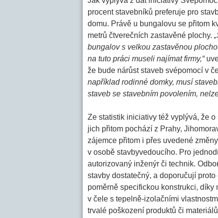
Jak vyplývá z dat iniciativy Svépomoc
procent stavebníků preferuje pro sta
domu. Právě u bungalovu se přitom kvů
metrů čtverečních zastavěné plochy.
„
bungalov s velkou zastavěnou plochou,
na tuto práci museli najímat firmy,“
uved
že bude nárůst staveb svépomocí v čes
například rodinné domky, musí stavebn
staveb se stavebním povolením, nelze
Ze statistik iniciativy též vyplývá, ž
jich přitom pochází z Prahy, Jihomor
zájemce přitom i přes uvedené změny p
v osobě stavbyvedoucího. Pro jednoduc
autorizovaný inženýr či technik. Odbor
stavby dostatečný, a doporučují proto 
poměrně specifickou konstrukci, díky n
v čele s tepelně-izolačními vlastnost
trvalé poškození produktů či materiálů