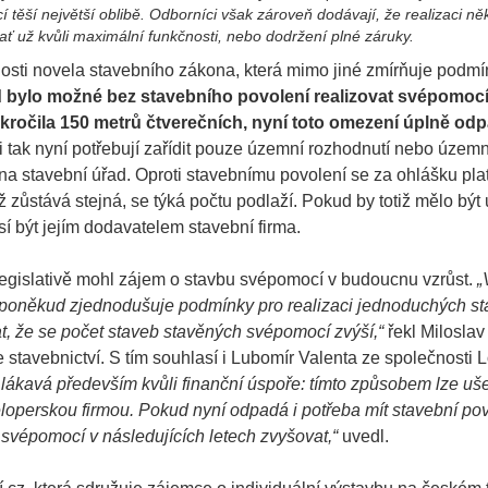
těší největší oblibě. Odborníci však zároveň dodávají, že realizaci ně
 ať už kvůli maximální funkčnosti, nebo dodržení plné záruky.
osti novela stavebního zákona, která mimo jiné zmírňuje podmí
bylo možné bez stavebního povolení realizovat svépomoc
ročila 150 metrů čtverečních, nyní toto omezení úplně odp
 tak nyní potřebují zařídit pouze územní rozhodnutí nebo územ
na stavební úřad. Oproti stavebnímu povolení se za ohlášku plat
 zůstává stejná, se týká počtu podlaží. Pokud by totiž mělo být 
sí být jejím dodavatelem stavební firma.
legislativě mohl zájem o stavbu svépomocí v budoucnu vzrůst.
„
 poněkud zjednodušuje podmínky pro realizaci jednoduchých s
t, že se počet staveb stavěných svépomocí zvýší,“
řekl Milosla
e stavebnictví. S tím souhlasí i Lubomír Valenta ze společnosti 
 lákavá především kvůli finanční úspoře: tímto způsobem lze ušet
eloperskou firmou. Pokud nyní odpadá i potřeba mít stavební pov
 svépomocí v následujících letech zvyšovat,“
uvedl.