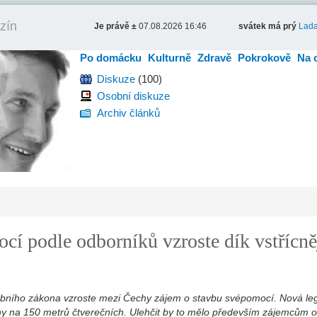
zín
Je právě ±
07.08.2026 16:46
svátek má prý
Lad
Po domácku
Kulturně
Zdravě
Pokrokově
Na 
Diskuze
(100)
Osobní diskuze
Archiv článků
cí podle odborníků vzroste dík vstřícn
vebního zákona vzroste mezi Čechy zájem o stavbu svépomocí. Nová leg
chy na 150 metrů čtverečních. Ulehčit by to mělo především zájemcům 