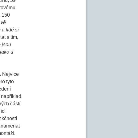
trhu, 59
trovému
e 150
ávě
a lidé si
at s tím,
o jsou
jako u
. Nejvíce
ro tyto
edení
 například
rých částí
ící
nkčností
 znamenat
montáží.