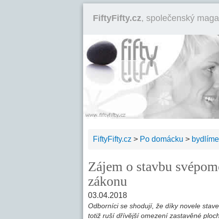
FiftyFifty.cz
, společenský maga
FiftyFifty.cz
>
Po domácku
>
bydlíme
Zájem o stavbu svépomo
zákonu
03.04.2018
Odborníci se shodují, že díky novele sta
totiž ruší dřívější omezení zastavěné plo