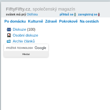
FiftyFifty.cz
, společenský magazín
svátek má prý
Oldřiska
přihlaš se
zaregistruj se
Po domácku
Kulturně
Zdravě
Pokrokově
Na cestách
Hravě
Diskuze
(100)
Osobní diskuze
Archiv článků