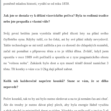
poměrně mladou historii, vyrábí se od roku 1850.
Jak jste se dostala vy k dělání vizovického pečiva? Byla to rodinná tradice
nebo jste propadla z vlastní vůle?
Svůj první betlém jsem vyrobila téměř před třiceti lety na přání svého
čtyřletého syna. Kdyby tušil, co ho čeká, asi by své přání nikdy nevyslovil.
Tahle technologie se mi totiž zalíbila a jen co dorostl do chlapských rozměrů,
začal mi pomáhat s přípravou těsta a to je těžká dřina. Zvlášť, když jsem
opustila v roce 1989 svět počítačů a spustila se z ryze pragmatického oboru
na "volnou nohu". Zakázek bylo dost a syn musel téměř denně namíchat 3
těsta. Tři kostky o váze cca 1/2kg dají pěkně zabrat.
Kolik tak každoročně napečete kousků? Stane se vám, že se dílko
nepovede?
Počet kousků, tak to by asi bylo nutno sledovat a na to já nemám čas ani chuť.
Ale do trouby je nutno dávat plný plech, aby byla energie řádně využita
a těch plechů je minimálně deset za týden. Výrobky se spíše suší a trvá to 5 až