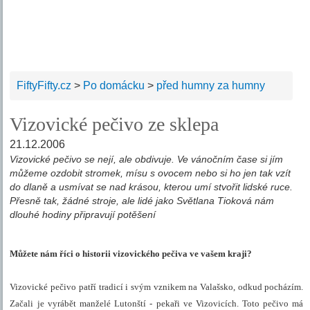
FiftyFifty.cz
>
Po domácku
>
před humny za humny
Vizovické pečivo ze sklepa
21.12.2006
Vizovické pečivo se nejí, ale obdivuje. Ve vánočním čase si jím
můžeme ozdobit stromek, mísu s ovocem nebo si ho jen tak vzít
do dlaně a usmívat se nad krásou, kterou umí stvořit lidské ruce.
Přesně tak, žádné stroje, ale lidé jako Světlana Tioková nám
dlouhé hodiny připravují potěšení
Můžete nám říci o historii vizovického pečiva ve vašem kraji?
Vizovické pečivo patří tradicí i svým vznikem na Valašsko, odkud pocházím.
Začali je vyrábět manželé Lutonští - pekaři ve Vizovicích. Toto pečivo má