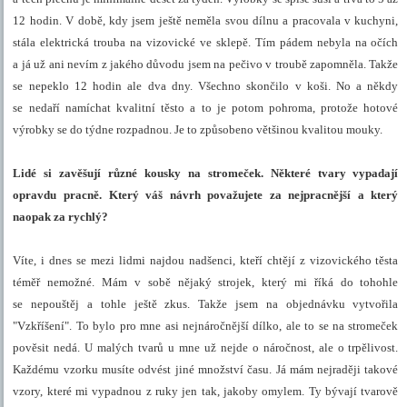
12 hodin. V době, kdy jsem ještě neměla svou dílnu a pracovala v kuchyni,
stála elektrická trouba na vizovické ve sklepě. Tím pádem nebyla na očích
a já už ani nevím z jakého důvodu jsem na pečivo v troubě zapomněla. Takže
se nepeklo 12 hodin ale dva dny. Všechno skončilo v koši. No a někdy
se nedaří namíchat kvalitní těsto a to je potom pohroma, protože hotové
výrobky se do týdne rozpadnou. Je to způsobeno většinou kvalitou mouky.
Lidé si zavěšují různé kousky na stromeček. Některé tvary vypadají
opravdu pracně. Který váš návrh považujete za nejpracnější a který
naopak za rychlý?
Víte, i dnes se mezi lidmi najdou nadšenci, kteří chtějí z vizovického těsta
téměř nemožné. Mám v sobě nějaký strojek, který mi říká do tohohle
se nepouštěj a tohle ještě zkus. Takže jsem na objednávku vytvořila
"Vzkříšení". To bylo pro mne asi nejnáročnější dílko, ale to se na stromeček
pověsit nedá. U malých tvarů u mne už nejde o náročnost, ale o trpělivost.
Každému vzorku musíte odvést jiné množství času. Já mám nejraději takové
vzory, které mi vypadnou z ruky jen tak, jakoby omylem. Ty bývají tvarově