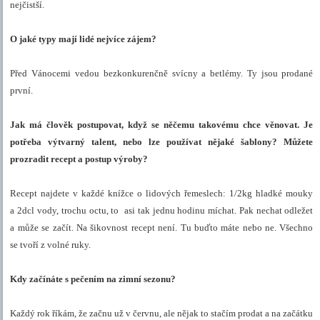
nejčistší.
O jaké typy mají lidé nejvíce zájem?
Před Vánocemi vedou bezkonkurenčně svícny a betlémy. Ty jsou prodané
první.
Jak má člověk postupovat, když se něčemu takovému chce věnovat. Je
potřeba výtvarný talent, nebo lze používat nějaké šablony? Můžete
prozradit recept a postup výroby?
Recept najdete v každé knížce o lidových řemeslech: 1/2kg hladké mouky
a 2dcl vody, trochu octu, to asi tak jednu hodinu míchat. Pak nechat odležet
a může se začít. Na šikovnost recept není. Tu buďto máte nebo ne. Všechno
se tvoří z volné ruky.
Kdy začínáte s pečením na zimní sezonu?
Každý rok říkám, že začnu už v červnu, ale nějak to stačím prodat a na
začátku