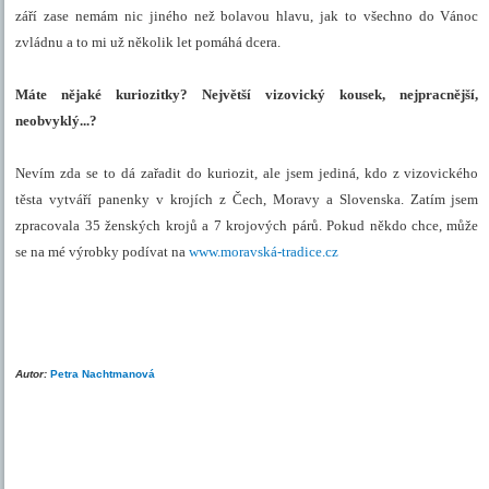
září zase nemám nic jiného než bolavou hlavu, jak to všechno do Vánoc
zvládnu a to mi už několik let pomáhá dcera.
Máte nějaké kuriozitky? Největší vizovický kousek, nejpracnější,
neobvyklý...?
Nevím zda se to dá zařadit do kuriozit, ale jsem jediná, kdo z vizovického
těsta vytváří panenky v krojích z Čech, Moravy a Slovenska. Zatím jsem
zpracovala 35 ženských krojů a 7 krojových párů. Pokud někdo chce, může
se na mé výrobky podívat na
www.moravská-tradice.cz
Autor:
Petra Nachtmanová