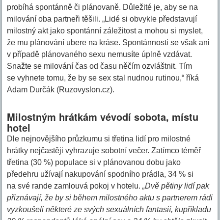
probíhá spontánně či plánovaně. Důležité je, aby se na
milování oba partneři těšili. „Lidé si obvykle představují
milostný akt jako spontánní záležitost a mohou si myslet,
že mu plánování ubere na kráse. Spontánnosti se však ani
v případě plánovaného sexu nemusíte úplně vzdávat.
Snažte se milování čas od času něčím ozvláštnit. Tím
se vyhnete tomu, že by se sex stal nudnou rutinou,“ říká
Adam Durčák (Ruzovyslon.cz).
Milostným hrátkám vévodí sobota, místu
hotel
Dle nejnovějšího průzkumu si třetina lidí pro milostné
hrátky nejčastěji vyhrazuje sobotní večer. Zatímco téměř
třetina (30 %) populace si v plánovanou dobu jako
předehru užívají nakupování spodního prádla, 34 % si
na své rande zamlouvá pokoj v hotelu.
„Dvě pětiny lidí pak
přiznávají, že by si během milostného aktu s partnerem rádi
vyzkoušeli některé ze svých sexuálních fantasií, kupříkladu