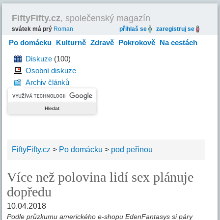
FiftyFifty.cz
, společenský magazín
svátek má prý
Roman
přihlaš se
zaregistruj se
Po domácku
Kulturně
Zdravě
Pokrokově
Na cestách
Hravě
Diskuze
(100)
Osobní diskuze
Archiv článků
FiftyFifty.cz
>
Po domácku
>
pod peřinou
Více než polovina lidí sex plánuje
dopředu
10.04.2018
Podle průzkumu amerického e-shopu EdenFantasys si páry